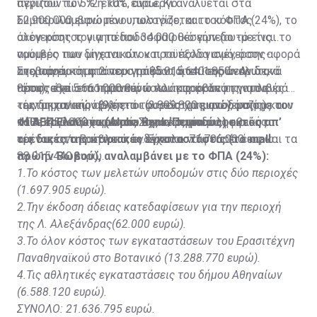
αγγίζουν το 5% ή 10%, ανά έργο.
περίπου των 72 εκατ. ευρώ. Κι αναλύεται στα
62.900.000 ευρώ που υπολογίζεται το κόστος
Συμπεριλαμβανομένου, ωστόσο, και του ΦΠΑ (24%), το
ανέγερσης του γηπέδου 34.000 θέσεων (αυτό είναι το
όλον κόστος για το ποδοσφαιρικό γήπεδο -με τις
νούμερο που δίνεται στον προϋπολογισμό, όσον αφορά
αμοιβές των μηχανικών και τα έξοδα ανέγερσης-
τη χωρητικότητα του γηπέδου, ήτοι 1.850 ευρώ ανά
ανεβαίνει και φτάνει στα 85.015.640 ευρώ. Αν δε,
Στο παράρτημα 2 περιγράφονται επίσης αναλυτικά
θέση), στα 5.661.000 ευρώ που αφορούν τις αμοιβές
προστεθεί στα παραπάνω και η πρόβλεψη για τα
-όπως έχει επισημανθεί πολλάκις κι από την πλευρά
των μηχανικών (9% επί του κόστους ανέγερσης) και
«έκτακτα/απρόβλεπτα» (3.899.800 ευρώ), μαζί με τον
της δημοτικής αρχής- οι φορείς χρηματοδότησης του
τα 3.1450.000 ευρώ που έχουν συμπεριληφθεί στα
ΦΠΑ, το τελικό κόστος της νέας ποδοσφαιρικής
κάθε έργου ξεχωριστά. Συγκεκριμένα:
-Η ΑΕΠ Ελαιώνα (Alpha Bank/Πειραιώς) εκτός απ’
«έκτακτα/απρόβλεπτα». Σύνολο: 71.706.000 ευρώ.
αρένας στο Βοτανικό, ενδέχεται να φτάσει έως και τα
τις δικές της κτιριακές εγκαταστάσεις (το mall
88.915.440 ευρώ.
πρώην Βωβού), αναλαμβάνει με το ΦΠΑ (24%):
1.Το κόστος των μελετών υποδομών στις δύο περιοχές
(1.697.905 ευρώ).
2.Την έκδοση άδειας κατεδαφίσεων για την περιοχή
της Λ. Αλεξάνδρας(62.000 ευρώ).
3.Το όλον κόστος των εγκαταστάσεων του Ερασιτέχνη
Παναθηναϊκού στο Βοτανικό (13.288.770 ευρώ).
4.Τις αθλητικές εγκαταστάσεις του δήμου Αθηναίων
(6.588.120 ευρώ).
ΣΥΝΟΛΟ: 21.636.795 ευρώ.