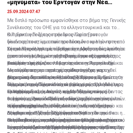
«μηνύματα» του Ερντογάν στην Νέα
Υόρκη
25.09.2024 07:47
Mε διπλό πρόσωπο εμφανίσθηκε στο βήμα της Γενικής
Συνέλευσης του ΟΗΕ για τα ελληνοτουρκικά και το
Κυπριακό ο Τούρκος πρόεδρος Ταγίπ Ερντογάν
Ο Τ. Ερντογάν ζήτησε την αναγνώριση του
δίνοντας το στίγμα των προθέσεων του λίγο πριν από
ψευδοκράτους και απαίτησε λύση δυο κρατών στην
τη συνάντηση του με τον Κυριάκο Μητσοτάκη, η οποία
Κύπρο. Παράλληλα, απέρριψε την ομοσπονδία ωε
Στα ελληνοτουρκικά, ο Τούρκος πρόεδρος ακολούθησε
ήταν σύντομη λόγω του βεβαρημένου προγράμματος
προοπτική λύσης και εξαπέλυσε έμμεσες απειλές
μια πιο συγκαλυμμένη ρητορική, όπου εξέφρασε τη
των δυο πλευρών.
εναντίον της Κύπρου λέγοντας ότι «η Τουρκία έχει
βούληση του να «δει το Αιγαίο και την Ανατολική
Και με ένα μήνυμα που θα μπορούσε να ερμηνευθεί και
δικαιώματα στην υφαλοκρηπίδα που έχει κηρυχθεί
Μεσόγειο ως μια περιοχή σταθερότητας και
ως αντίδραση και στα πρόσφατα σχέδια για την
βόρεια και δυτικά του νησιού της Κύπρου, ενώ οι
ευημερίας όπου θα γίνονται σεβαστά τα νόμιμα
ηλεκτρική διασύνδεση Ελλάδας-Κύπρου ο Τ. Ερντογάν
Απαντώντας, ουσιαστικά, στον Τ. Ερντογάν, ανώτατη
Τουρκοκύπριοι έχουν δικαιώματα γύρω από ολόκληρο
συμφέροντα όλων των σχετικών μερών»,
δήλωσε ότι «η Τουρκία είναι η χώρα με τη μεγαλύτερη
ελληνική πηγή δήλωνε ότι οι θέσεις της Ελλάδας για
το νησί...».
προσθέτοντας, όμως, ότι η οριοθέτηση των
ακτογραμμή στην Ανατολική Μεσόγειο και ως εκ
το Κυπριακό είναι πάγιες και σταθερές, εκφράζοντας
Ελληνικές διπλωματικές πηγές δήλωναν ότι η
θαλασσίων ζωνών δικαιοδοσίας πρέπει να γίνει
τούτου ο ρόλος - κλειδί της δεν μπορεί να
συγχρόνως αισιοδοξία για επανάληψη των συνομιλιών.
συνάντηση έγινε σε θετικό κλίμα, οι δύο ηγέτες έκαναν
σύμφωνα με το «Διεθνές Δίκαιο (σ.σ. και όχι του
αμφισβητηθεί...».
Η ίδια πηγή, μάλιστα, δήλωνε ότι οι δυο Υπουργοί
«επισκόπηση της προόδου στον πολιτικό διάλογο και
Η τουρκική προεδρία σε μια λιτή ανάρτηση της
Δικαίου της Θάλασσας), την ελευθερία και την
Εξωτερικών Γ. Γεραπετρίτης και Χ. Φιντάν που θα
στη θετική ατζέντα. Συμφώνησαν να
ανέφερε τα εξής: «[...] Δηλώνοντας ότι η Τουρκία και η
ασφάλεια της ναυσιπλοΐας και το θαλάσσιο εμπόριο»,
συναντηθούν πριν από το Ανώτατο Συμβούλιο
εντατικοποιήσουν τη συνεργασία στο μεταναστευτικό
Ελλάδα μπορούν να προχωρήσουν με σίγουρα βήματα
Οι προσδοκίες της Αθήνας ήταν περιορισμένες και ο
σε μια αναφορά που παραπέμπει στη γνωστή θέση της
Συνεργασίας στην Αθήνα θα διερευνήσουν την ύπαρξη
το επόμενο διάστημα για την εξάρθρωση των δικτύων
προς το μέλλον στη βάση της καλής γειτονίας, ο
πήχης δεν είχε τεθεί ψηλά, καθώς στόχος ήταν να