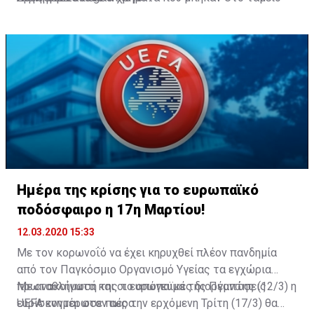
της από τα αποτελέσματα που έφερε στην Ευρώπη.
Αυτό είναι το μόνο θετικό.
Ημέρα της κρίσης για το ευρωπαϊκό
ποδόσφαιρο η 17η Μαρτίου!
12.03.2020 15:33
Με τον κορωνοΐό να έχει κηρυχθεί πλέον πανδημία
από τον Παγκόσμιο Οργανισμό Υγείας τα εγχώρια
πρωταθλήματα και οι ευρωπαϊκές διοργανώσεις
Με ανακοίνωσή της το απόγευμα της Πέμπτης (12/3) η
ευρίσκονται στον αέρα.
UEFA ενημέρωσε πως την ερχόμενη Τρίτη (17/3) θα