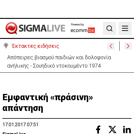
Powered by:
Search
Έκτακτες ειδήσεις
Μεγάλο πακέτο όπλων από Τουρκία προς Ουκρανία
-Κίνηση με μήνυμα προς Μόσχα;
Εμφαντική «πράσινη»
απάντηση
17.01.2017 07:51