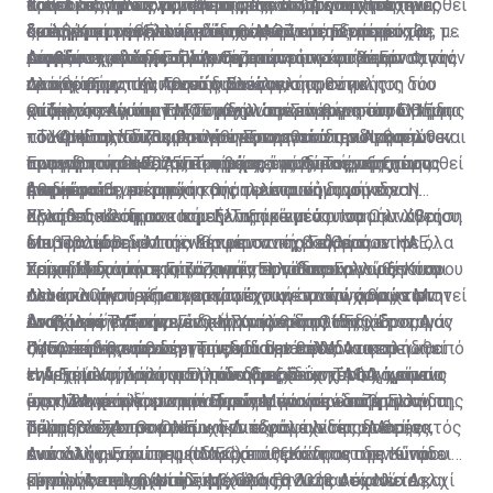
Τουρκίας για τις οριοθετήσεις στο Αιγαίο που
κοινού εδάφους για την έναρξη συζήτησης για την
των διακινητών που θέτουν σε κίνδυνο ανθρώπινες
πρόεδρος Ερντογάν επεσήμανε ότι η ενίσχυση του
δοθεί και πάλι ένα μήνυμα σε ανώτατο επίπεδο για
Και οι δυο πλευρές πάντως δεν θεωρούν ότι έχει έρθει
κατηγορεί την Ελλάδα ότι θέλει να μετατρέψει το
οριοθέτηση υφαλοκρηπίδας /ΑΟΖ.
ζωές. Και ανέθεσαν στους υπουργούς Εξωτερικών
διαλόγου μεταξύ των δύο χωρών και η δράση
διατήρηση του ήπιου κλίματος κάτι που επετεύχθη, με
ακόμη η στιγμή να περάσουν στην επόμενη φάση με την
Αιγαίο σε «ελληνική λίμνη».
των δύο χωρών, Γιώργο Γεραπετρίτη και Χακάν Φιντάν
σύμφωνα με τη διατύπωση και το πνεύμα της
μια κανονικότητα των επόμενων συναντήσεων στο
έναρξη της διαδικασίας συζητήσεων του θέματος της
Διαβάστε επίσης:
ΠτΔ: Θα απαντήσω στον Ερντογάν
να αρχίσουν την προετοιμασία για τη σύγκληση του
Διακήρυξης των Αθηνών θα ωφελήσουν και τις δύο
πλαίσιο του πολιτικού διαλόγου, της θετικής
οριοθέτησης. Και αυτό φαίνεται και με την
από το βήμα της Γενικής Συνέλευσης
επόμενου Ανώτατου Συμβουλίου Συνεργασίας Ελλάδας
χώρες», ενώ ο κ. Ερντογάν αναφερόμενος στον
ατζέντας και των ΜΟΕ μέχρι την επόμενη συνάντηση
αποκρυπτογράφηση των δηλώσεων του από το βήμα
Οι δηλώσεις του Τ. Ερντογάν από το βήμα του ΟΗΕ για
- Τουρκίας, που θα πραγματοποιηθεί στην Άγκυρα τον
πόλεμο της Γάζας επιτέθηκε εναντίον του Ισραήλ
του Ανώτατου Συμβουλίου Συνεργασίας που θα
του ΟΗΕ αλλά και με την έγερση των διεκδικήσεων και
το Κυπριακό δυσκολεύουν εξαιρετικά την προσπάθεια
Ιανουάριο του 2025, στη βάση της Διακήρυξης των
προειδοποιώντας ότι «υπάρχει κίνδυνος να επεκταθεί
πραγματοποιηθεί αυτή τη φορά στην Τουρκία τον
αμφισβητήσεων της Τουρκίας εις βάρος της χώρας
του γ.γ. του ΟΗΕ, Α. Γκουτιέρες για επανέναρξη της
Έντονη κινητικότητα υπάρχει, όμως, και για τα
Αθηνών».
η κρίση στην περιοχή και ότι είναι σημαντικό να
Ιανουάριο.
μας με κάθε ευκαιρία τους τελευταίους μήνες.
διαδικασίας με πρώτο βήμα μια συνάντηση του Ν.
ενεργειακά με έμφαση την ηλεκτρική διασύνδεση
ασκηθεί πίεση στο Ισραήλ προκειμένου να
Χριστοδουλίδη και του Ε. Τατάρ εντός του Οκτωβρίου.
Ελλάδας-Κυπρου και μελλοντικά με το Ισραήλ. Χθες
Εξαιρετικά σημαντική εξέλιξη είναι ότι στη συνάντηση
διασφαλιστεί ότι η ανθρωπιστική βοήθεια
Με τον πρόεδρο της Κύπρου να έχει εκφράσει σε όλα
επιβεβαιώθηκε το ενδιαφέρον της Γαλλίας στην
του Προέδρου Μπάϊντεν με τον πρόεδρο των ΗΑΕ,
παραδίδεται στη Γάζα χωρίς εμπόδια».
τα επίπεδα την ετοιμότητα του για επανέναρξη των
τριμερή συνάντηση κορυφής Ελλάδας-Γαλλίας-Κύπρου
Σεΐχη Μοχάμαντ μπιν Ζαγιέντ στο ανακοινωθέν του
Και οι συναντήσεις τόσο του πρωθυπουργού όσο και
συνομιλιών πρέπει να αναμένουμε το πώς θα χειριστεί
αλλά και η στενή συνεργασία των τριών χωρών στην
Λευκού Οίκου για τη «στρατηγική συνεργασία» των
του υπουργού εξωτερικών έχουν έντονο άρωμα Μ.
το θέμα ο Τ. Ερντογάν στη συνάντηση του με τον Α.
Ανατολική Μεσόγειο. Ο Ν. Χριστοδουλίδης
δυο χωρών γίνεται ειδική αναφορά στον διάδρομο
Ανατολής για την ενίσχυση της θέσης της χώρας μας
Διαβάστε επίσης:
Γενική Συνέλευση ΟΗΕ: Ο Ερντογάν
Γκουτιερες, καθώς η Τουρκία δεν θέλει να φορτωθεί
συναντήθηκε με τον πρόεδρο του επενδυτικού
IMEC που θα συνδέει την Ινδία με τη Μ. Ανατολή και
στα νέα δίκτυα ενέργειας και data αλλά και επειδή από
ζήτησε αναγνώριση του ψευδοκράτους
ενδεχόμενη παράταση του αδιεξόδου και συγχρόνως
ενεργειακού κολοσσού των Εμιράτων TAQA, η οποία
την Ευρώπη όπου για πρώτη φορά σε τέτοιο κείμενο
την 1η Ιανουαρίου η Ελλάδα θα έχει ισχυρό λόγο και
Η Αυτού Υψηλότητα ο πρόεδρος Σεΐχης Μοχάμαντ
ίσως επιχειρήσει να παζαρέψει για τη «διάβρωση» της
έχει υπογράψει μνημόνιο συνεργασίας ώστε να
ως πύλη εισόδου στην Ευρώπη αναφέρεται η Ελλάδα…
στη Μ.Ανατολή μια και θα είναι ένα από τα μη μόνιμα
μπιν Ζαγιέντ και ο πρόεδρος Μπάιντεν συζήτησαν την
βάσης των συνομιλιών ή να εξασφαλίσει ορισμένα
συμμετάσχει στο μετοχικό κεφάλαιο της εταιρίας,
μέλη του ΣΑ του ΟΗΕ.
πρόοδο στον Οικονομικό Διάδρομο Ινδίας-Μέσης
Τώρα βλέπουμε ότι ο κ. Ερντογάν έχει επιδοθεί, εκτός
ανταλλάγματα το ψευδοκράτος. Κάτι που δεν είναι
ενώ στη συνάντηση που είχε ο πρόεδρος της Κύπρου
Ανατολής-Ευρώπης (IMEC) που ξεκίνησε στη σύνοδο
των άλλων, και σε μια προσπάθεια να αντιμετωπίσει
εύκολο να γίνει αποδεκτό από τη Λευκωσία ούτε και
με τον Αναπληρωτή Σύμβουλο Εθνικής Ασφαλείας,
κορυφής των ηγετών της G20 το 2023 στο Νέο Δελχί
εμπάργκο εις βάρος της χώρας του που έχουν
Πηγή: Liberal.gr (Nίκος Μελέτης)