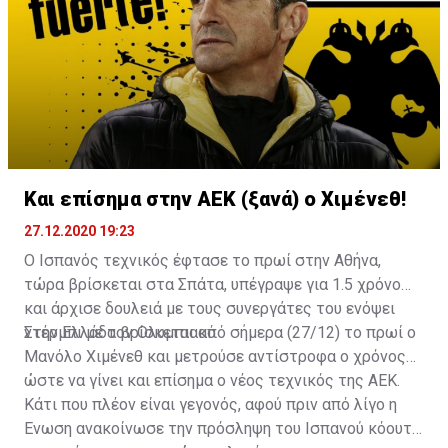
Ο ιδιοκτήτης ήταν αυτός που συμφώνησε να πληρώσει
γιατί είχε την δυνατότητα να το κάνει. Ειλικρινά ένας
άντρας σαν εκείνον αξίζει το βραβείο Νόμπελ, αλλά
δεν μπορεί να πάει στα παιχνίδια λόγω των οπαδών᾽᾽.
Και επίσημα στην ΑΕΚ (ξανά) ο Χιμένεθ!
27.12.2020 19:23
Ο Ισπανός τεχνικός έφτασε το πρωί στην Αθήνα,
τώρα βρίσκεται στα Σπάτα, υπέγραψε για 1.5 χρόνο
και άρχισε δουλειά με τους συνεργάτες του ενόψει
ντέρμπι με τον Ολυμπιακό
Στην Ελλάδα βρίσκεται από σήμερα (27/12) το πρωί ο
Μανόλο Χιμένεθ και μετρούσε αντίστροφα ο χρόνος
ώστε να γίνει και επίσημα ο νέος τεχνικός της ΑΕΚ.
Κάτι που πλέον είναι γεγονός, αφού πριν από λίγο η
Ενωση ανακοίνωσε την πρόσληψη του Ισπανού κόουτς