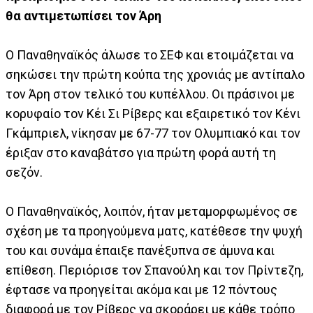
θα αντιμετωπίσει τον Άρη
Ο Παναθηναϊκός άλωσε το ΣΕΦ και ετοιμάζεται να
σηκώσει την πρώτη κούπα της χρονιάς με αντίπαλο
τον Άρη στον τελικό του κυπέλλου. Οι πράσινοι με
κορυφαίο τον Κέι Σι Ρίβερς και εξαιρετικό τον Κένι
Γκάμπριελ, νίκησαν με 67-77 τον Ολυμπιακό και τον
έριξαν στο καναβάτσο για πρώτη φορά αυτή τη
σεζόν.
Ο Παναθηναϊκός, λοιπόν, ήταν μεταμορφωμένος σε
σχέση με τα προηγούμενα ματς, κατέθεσε την ψυχή
του και συνάμα έπαιξε πανέξυπνα σε άμυνα και
επίθεση. Περιόρισε τον Σπανούλη και τον Πρίντεζη,
έφτασε να προηγείται ακόμα και με 12 πόντους
διαφορά με τον Ρίβερς να σκοράρει με κάθε τρόπο