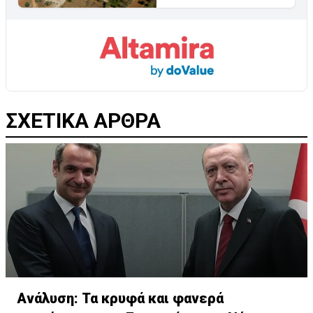
ΣΧΕΤΙΚΑ ΑΡΘΡΑ
Ανάλυση: Τα κρυφά και φανερά