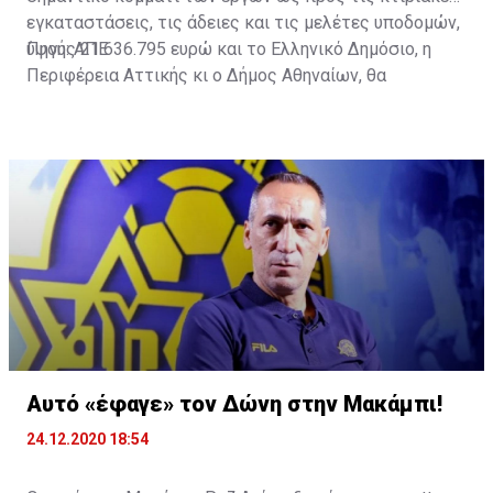
εγκαταστάσεις, τις άδειες και τις μελέτες υποδομών,
ύψους 21.636.795 ευρώ και το Ελληνικό Δημόσιο, η
Πηγή: ΑΠΕ
Περιφέρεια Αττικής κι ο Δήμος Αθηναίων, θα
αναζητήσουν και θα «κινήσουν» για όλη την υπόλοιπη
«Διπλή Ανάπλαση», συνολικά κεφάλαια που θα
φτάνουν τα 130.815.040 € .
Αυτό «έφαγε» τον Δώνη στην Μακάμπι!
24.12.2020 18:54