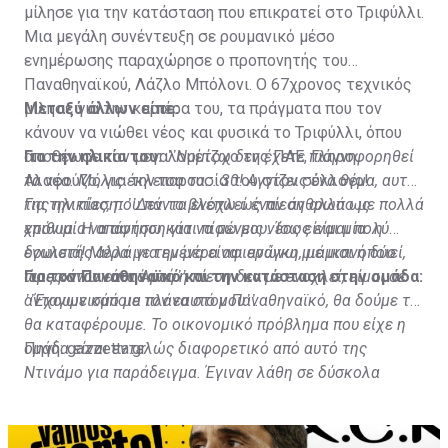
μίλησε για την κατάσταση που επικρατεί στο Τριφύλλι.
Μια μεγάλη συνέντευξη σε ρουμανικό μέσο
ενημέρωσης παραχώρησε ο προπονητής του
Παναθηναϊκού, Λάζλο Μπόλονι. Ο 67χρονος τεχνικός
μίλησε για την καριέρα του, τα πράγματα που τον
Μεταξύ άλλων είπε:
κάνουν να νιώθει νέος και φυσικά το Τριφύλλι, όπου
αποθέωσε τον μεγαλομέτοχο της ΠΑΕ, Γιάννη
Για την ηλικία του:
᾽᾽Nομίζω δεν έχετε πληροφορηθεί
Αλαφούζο, για την παρουσία του στον σύλλογο!
τα νέα. Μόλις έκλεισα τα... 30! Αγγίζεις ένα θέμα, αυτό
της ηλικίας, που πάντα ενοχλεί έναν άνθρωπο με πολλά
Για την πίεση: ᾽᾽Δεν το βλέπω ως πίεση αλλά ως
χρόνια. Η απάντηση για να μένεις νέος είναι μία: η
επιθυμία να αφήσω κάτι πίσω μου. Ίσως είμαι πολύ
δουλειά! Μέρα με την μέρα αφιερώνω μιάμισι ή δύο
εγωιστής αλλά για εμένα είναι ανάγκη, με ικανοποιεί,
ώρες στον εαυτό μου᾽᾽.
πως κάνω κάτι. Αυτή η πίεση δεν με ενοχλεί, είμαι σε
Για τον Παναθηναϊκό και την κατάσταση στην ομάδα:
ανταγωνισμό με τον εαυτό μου᾽᾽.
᾽᾽Έχουμε κάποια πλάνα στον Παναθηναϊκό, θα δούμε τι
θα καταφέρουμε. Το οικονομικό πρόβλημα που είχε η
ομάδα είναι εντελώς διαφορετικό από αυτό της
Πηγή: gazzetta.gr
Ντινάμο για παράδειγμα. Έγιναν λάθη σε δύσκολα
χρόνια, προέκυψε και η παγκόσμια οικονομική κρίση
και η ομάδα έφτασε κοντά στο χείλος του γκρεμού. Ο
λογαριασμός έφτασε κοντά στα 100 εκατομμύρια ευρώ!