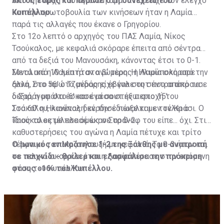
εκτός έδρας και πέρασε στη συνέχεια του
Από την αρχή του αγώνα η ομάδα που είχε τον έλεγχο
Κυπέλλου.
και την πρωτοβουλία των κινήσεων ήταν η Λαμία
παρά τις αλλαγές που έκανε ο Γρηγορίου.
Στο 12ο λεπτό ο αρχηγός του ΠΑΣ Λαμία, Νίκος
Τσούκαλος, με κεφαλιά σκόραρε έπειτα από σέντρα
από τα δεξιά του Μανουσάκη, κάνοντας έτσι το 0-1.
Συνολικά η Λαμία ήταν ανώτερη. Η Ηλιούπολη από την
Μετά από 10 λεπτά στο β' μέρος η Λαμία σκόραρε
άλλη, στο πρώτο μέρος είχε ένα σουτ που απέκρουσε
ξανά. Στο 56' ο Τζανδάρης έβγαλε τη σέντρα από τα
ο Σαράνοφ στο 6' και ένα σουτ έξω στο 15'.
δεξιά, η μπάλα έσκασε μέσα στην περιοχή του
Τσάκαλου, κανένας δεν την έδιωξε και εν τέλει ο
Στο 60' η Ηλιούπολη κέρδισε πέναλτι με τον Κράσι. Ο
Τσούκαλος με πλασέ έκανε το 0-2.
ίδιος το εκτέλεσε όμως ο Σαράνοφ του είπε... όχι. Στις
καθυστερήσεις του αγώνα η Λαμία πέτυχε και τρίτο
τέρμα με τον Μαζουλουξή με κεφαλιά. Το 0-3 ήταν και
Ο Ιωνικός επικράτησε 1-2 της Ξάνθης με ανατροπή
το τελικό σκορ και έτσι η Λαμία πέρασε στην επόμενη
σε παιχνίδι - θρίλερ και εξασφάλισε την πρόκριση
φάση του Κυπέλλου.
στους «16» του Κυπέλλου.
Δικαίως διαμαρτύρεται ο Ιωνικός για ακυρωθέν γκολ
στο 69', σωστά φωνάζει η Ξάνθη ότι η μπάλα πέρασε
τη γραμμή στο σουτ του Κρητικού.