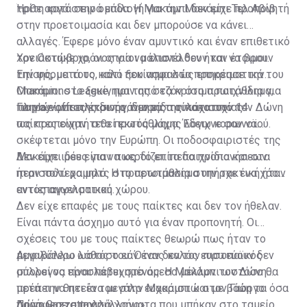
τρίτη κατά σειρά επιλογή για την Μακάμπι Τελ Αβίβ.
Ήρθε αργά στην ομάδα. Η Μακάμπι δεν είχε προπονητή
στην προετοιμασία και δεν μπορούσε να κάνει
αλλαγές. Έφερε μόνο έναν αμυντικό και έναν επιθετικό
τον Οκτώβριο, οι οποίοι μάλιστα δεν ήταν έτοιμοι.
Χρειάστηκε χρόνος για να επανέλθουν και να βρουν
Επίσης, μετά το καλό ξεκίνημα στα προκριματικά του
την φόρμα τους, κάτι που ασφαλώς επηρέασε την
Champions League, πριν από τα κρίσιμα παιχνίδια για
Μακάμπι στο ξεκίνημα της σεζόν στο πρωτάθλημα,
τα play-offs της διοργάνωσης τουλάχιστον 14
πληρώνοντας έτσι το τίμημα της κακοτυχίας.
Για να είμαι ειλικρινής, δεν είδα τίποτα από τον Δώνη
παίκτες είχαν τεθεί εκτός μάχης λόγω κορωνοϊού.
ως προπονητή στο πρωτάθλημα. Έδειχνε σαν να
σκέφτεται μόνο την Ευρώπη. Οι ποδοσφαιριστές της
Μακάμπι μου είπαν πως το επίπεδο προπονήσεων
Δεν είχε ιδέες για να κερδίζει τα παιχνίδια και στα
ήταν πολύ χαμηλό. Η προετοιμασία στην τακτική ήταν
περισσότερα ματς στο πρωτάθλημα υπήρχε ένα χάος
αντιεπαγγελματική.
εντός αγωνιστικού χώρου.
Δεν είχε επαφές με τους παίκτες και δεν τον ήθελαν.
Είναι πάντα άσχημο αυτό για έναν προπονητή. Οι
σχέσεις του με τους παίκτες θεωρώ πως ήταν το
μεγαλύτερο λάθος του. Όταν δεν τον πιστεύουν δεν
Αμφιβάλλω ωστόσο εάν ένας καλός ευρωπαϊκός
μπορεί να είναι πετυχημένος. Η Μακάμπι ωστόσο θα
σύλλογος προσλάβει στο άμεσο μέλλον τον Δώνη
πρέπει να πει ένα μεγάλο ευχαριστώ στον Γιώργο
μετά την θητεία του στην Μακάμπι και με βάση τα όσα
Δώνη για τα πολλά χρήματα που μπήκαν στο ταμείο
πρόσφερε στον σύλλογο».
Πηγή: Gazzetta.gr