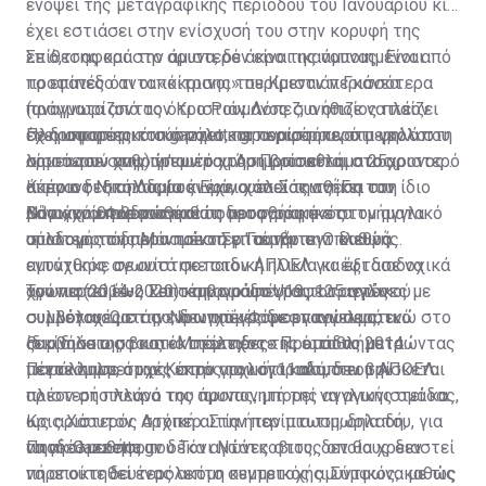
ενόψει της μεταγραφικής περιόδου του Ιανουαρίου κι
έχει εστιάσει στην ενίσχυσή του στην κορυφή της
επίθεσης και στο αριστερό άκρο της άμυνας. Είναι
Σε ό,τι αφορά την άμυνα, δεν είναι ικανοποιημένοι από
προφανές ότι οι «κίτρινοι» περίμεναν περισσότερα
το επίπεδο ανταπόκρισης του Κριστιάν Γκάνεα
πράγματα από τον Κριστιάν Λόπεζ, ο οποίος πλέον
(αναγνωρίζοντας ότι ο Ρουμάνος συνήθιζε να παίζει
έχει υποστηρικτικό ρόλο, περιορίστηκε στο γκολ που
σε διαφορετικό σύστημα και περισσότερο με ρόλο
Πληροφορίες του gazzetta.gr αναφέρουν ότι ψηλά στη
σημείωσε στην πρεμιέρα του Πρωταθλήματος
αριστερού χαφ) γι’ αυτό χρησιμοποιείται στο αριστερό
λίστα των ανθρώπων του Άρη βρίσκεται ο 25χρονος
απέναντι στη Λαμία κι έχει χάσει την θέση του
άκρο ο δεξιοπόδαρος Εμάνουελ Σάκιτς. Για τον ίδιο
Κύπριος Νικόλας Ιωάννου, ο οποίος ανήκει στη
βασικού επιθετικού.
λόγο, κρίθηκε αναγκαία η προσθήκη ενός
Νότιγχαμ Φόρεστ καθώς μεταγράφηκε στον αγγλικό
Ο Ιωάννου ανδρώθηκε ποδοσφαιρικά στα τμήματα
αριστεροπόδαρου παίκτη γι’ αυτήν την πλευρά.
σύλλογο τον περασμένο Σεπτέμβριο. Ο διεθνής
υποδομής της Μάντσεστερ Γουνάιτεντ καθώς
αμυντικός αγωνίστηκε στον ΑΠΟΕΛ για έξι διαδοχικά
εντάχθηκε σε αυτά σε παιδική ηλικία κι έφτασε να
χρόνια (2014-2020) καταγράφοντας 125 αγώνες με
αγωνιστεί έως και στην ομάδα U19 του αγγλικού
Τον περασμένο Σεπτέμβριο υπέγραψε τριετές
συμμετοχές στις ευρωπαϊκές διοργανώσεις, ενώ στο
συλλόγου. Ωστόσο, δεν υπέγραψε επαγγελματικό
συμβόλαιο με την Νότιγχαμ Φόρεστ και παρότι
ίδιο διάστημα κατέκτησε πέντε Πρωταθλήματα.
συμβόλαιο στους «Μπέμπηδες» κι έτσι το 2014
ξεκίνησε ως βασικό στέλεχος της ομάδας μετρώντας
μετακόμισε στην Κύπρο για λογαριασμό του ΑΠΟΕΛ.
πέντε συμμετοχές στην αρχική 11αδα, δεν βρίσκεται
Παράλληλα, όμως, εκτός του ότι καλύπτει την
πλέον στο πλάνο του προπονητή της αγγλικής ομάδας,
αριστερή πλευρά της άμυνας, μπορεί να αγωνιστεί και
Κρις Χάουτον. Αρχική αιτία ήταν μια τιμωρία του, για
ως αριστερός στόπερ. Στην περίπτωση, δηλαδή,
να ακολουθήσουν δέκα αγώνες στους οποίους δεν
αποδέσμευσης του Τόνι Ντάτκοβιτς, δεν θα χρειαστεί
Πηγή: Gazzetta.gr
πήρε ούτε δευτερόλεπτο συμμετοχής. Σύμφωνα με τις
να αποκτηθεί ένας ακόμη κεντρικός αμυντικός, καθώς