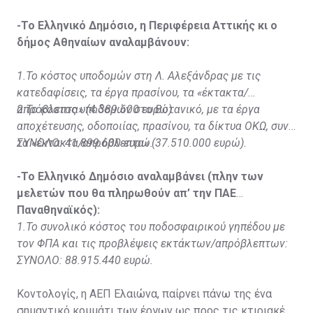
-Το Ελληνικό Δημόσιο, η Περιφέρεια Αττικής κι ο
δήμος Αθηναίων αναλαμβάνουν:
1.Το κόστος υποδομών στη Λ. Αλεξάνδρας με τις
κατεδαφίσεις, τα έργα πρασίνου, τα «έκτακτα/
απρόβλεπτα» (4.389.600 ευρώ).
2.Το κόστος υποδομών στο Βοτανικό, με τα έργα
αποχέτευσης, οδοποιίας, πρασίνου, τα δίκτυα ΟΚΩ, συν
τα «έκτακτα/απρόβλεπτα» (37.510.000 ευρώ).
ΣΥΝΟΛΟ: 41.899.600 ευρώ.
-Το Ελληνικό Δημόσιο αναλαμβάνει (πλην των
μελετών που θα πληρωθούν απ’ την ΠΑΕ
Παναθηναϊκός):
1.Το συνολικό κόστος του ποδοσφαιρικού γηπέδου με
τον ΦΠΑ και τις προβλέψεις εκτάκτων/απρόβλεπτων:
ΣΥΝΟΛΟ: 88.915.440 ευρώ.
Κοντολογίς, η ΑΕΠ Ελαιώνα, παίρνει πάνω της ένα
σημαντικό κομμάτι των έργων ως προς τις κτιριακές