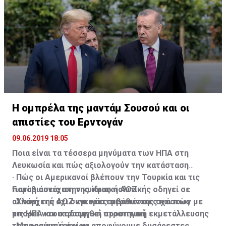
κάνει δωρεάν στο ΓεΣΥ είτε να πάει στον ιδιώτη και να
πληρώσει μόνο τη διαφορά, δηλαδή τα 50 ευρώ»,
εξήγησε.
Η ομπρέλα της μαντάμ Σουσού και οι
απιστίες του Ερντογάν
09.06.2019 18:05
Ποια είναι τα τέσσερα μηνύματα των ΗΠΑ στη
Λευκωσία και πώς αξιολογούν την κατάσταση
· Πώς οι Αμερικανοί βλέπουν την Τουρκία και τις
Γιατί η συνέχιση της ίδιας πολιτικής οδηγεί σε
παραβιάσεις στην κυπριακή ΑΟΖ
αλλαγή της ΑΟΖ και νέες περιπέτειες και πώς
· Υπάρχει ή όχι συγκυρία εμβάθυνσης σχέσεων με
μπορεί να οικοδομηθεί στρατηγική εκμετάλλευσης
τις ΗΠΑ και στρατηγική προοπτική
του φυσικού αερίου
· Μπορούμε ή όχι να αποφύγουμε δυσάρεστες