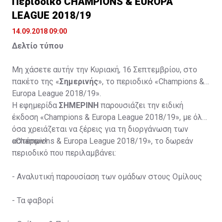
Περιοδικό CHAMPIONS & EUROPA
LEAGUE 2018/19
14.09.2018 09:00
Δελτίο τύπου
Μη χάσετε αυτήν την Κυριακή, 16 Σεπτεμβρίου, στο
πακέτο της «
Σημερινής
», το περιοδικό «Champions &
Europa League 2018/19».
Η εφημερίδα
ΣΗΜΕΡΙΝΗ
παρουσιάζει την ειδική
έκδοση «Champions & Europa League 2018/19», με όλα
όσα χρειάζεται να ξέρεις για τη διοργάνωση των
αστέρων!
«Champions & Europa League 2018/19», το δωρεάν
περιοδικό που περιλαμβάνει:
-
Αναλυτική παρουσίαση των ομάδων στους Ομίλους
-
Τα φαβορί