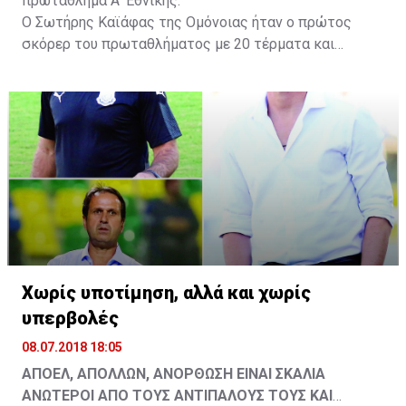
πρωτάθλημα Α’ Εθνικής.
Ο Σωτήρης Καϊάφας της Ομόνοιας ήταν ο πρώτος
σκόρερ του πρωταθλήματος με 20 τέρματα και
ακολούθησαν ο Τ. Παπέττας με 15, Κόκος
Ροδοσθένους (ΑΠΟΠ) με 13, Χάρης Λοΐζου (ΠΟΛ) με
11. Πρώτοι σκόρερ στο κύπελλο ήταν οι Στ.
Παπαδόπουλος (ΠΟΛ) και Τάρταρος (Ανόρθωση), που
πέτυχαν από 8 τέρματα έναντι 7 του Σ. Καϊάφα και 6
των Κολοσσιάτη (ΑΕΛ) και Γ. Παναγίδη (ΑΣΙΛ).
Χωρίς υποτίμηση, αλλά και χωρίς
υπερβολές
08.07.2018 18:05
ΑΠΟΕΛ, ΑΠΟΛΛΩΝ, ΑΝΟΡΘΩΣΗ ΕΙΝΑΙ ΣΚΑΛΙΑ
ΑΝΩΤΕΡΟΙ ΑΠΟ ΤΟΥΣ ΑΝΤΙΠΑΛΟΥΣ ΤΟΥΣ ΚΑΙ