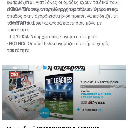
εφαρμόζεται, γιατί όλες οι ομάδες έχουν τα δικά τους
online καταστήματα πώλησης εισιτηρίων ονομαστικά.
· ΚΡΟΑΤΙΑ:
Δεν υπάρχει κάρτα φιλάθλου. Όμως ένας
οπαδός στην αγορά εισιτηρίου πρέπει να επιδείξει την
ταυτότητά του.
· ΟΥΓΓΑΡΙΑ:
Γίνεται αγορά εισιτηρίου μόνο με
ταυτότητα.
· ΤΟΥΡΚΙΑ:
Υπάρχει online αγορά εισιτηρίου.
· ΒΟΣΝΙΑ:
Όποιος θέλει αγοράζει εισιτήριο χωρίς
ταυτότητα.