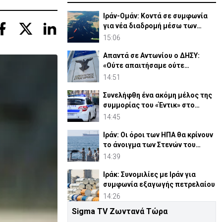
Ιράν-Ομάν: Κοντά σε συμφωνία
για νέα διαδρομή μέσω των
Στενών του Ορμούζ
15:06
Απαντά σε Αντωνίου ο ΔΗΣΥ:
«Ούτε απαιτήσαμε ούτε
διεκδικήσαμε διορισμούς»
14:51
Συνελήφθη ένα ακόμη μέλος της
συμμορίας του «Έντικ» στο
Παλαιό Φάληρο
14:45
Ιράν: Οι όροι των ΗΠΑ θα κρίνουν
το άνοιγμα των Στενών του
Ορμούζ
14:39
Ιράκ: Συνομιλίες με Ιράν για
συμφωνία εξαγωγής πετρελαίου
14:26
Sigma TV Ζωντανά Τώρα
ΕΔΕΚ: Επικυρώθηκαν 4