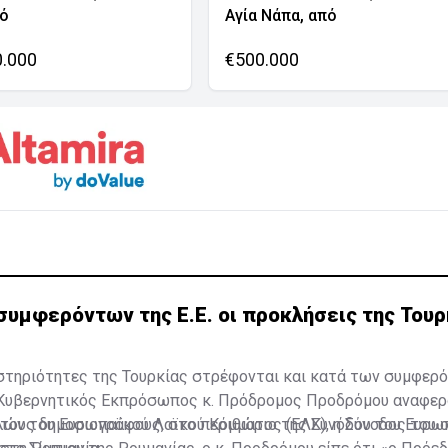
νό
Αγία Νάπα, από
0.000
€500.000
συμφερόντων της Ε.Ε. οι προκλήσεις της Τουρ
στηριότητες της Τουρκίας στρέφονται και κατά των συμφερό
Κυβερνητικός Εκπρόσωπος κ. Πρόδρομος Προδρόμου αναφερ
λών του Ευρωπαϊκού Λαϊκού Κόμματος (ΕΛΚ), η Σύνοδος του 
στους δημοσιογράφους, στο περιθώριο της Συνόδου του Ευρω