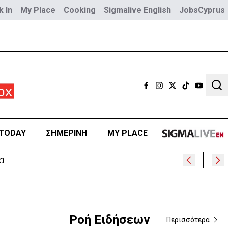
 In
My Place
Cooking
Sigmalive English
JobsCyprus
Sear
TODAY
ΣΗΜΕΡΙΝΗ
MY PLACE
Ροή Ειδήσεων
Περισσότερα