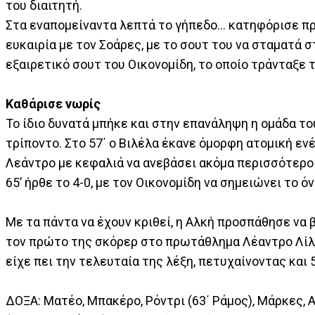
του διαιτητή.
Στα εναπομείναντα λεπτά το γήπεδο… κατηφόρισε πρ
ευκαιρία με τον Σοάρες, με το σουτ του να σταματά στ
εξαιρετικό σουτ του Οικονομίδη, το οποίο τράνταξε 
Καθάρισε νωρίς
Το ίδιο δυνατά μπήκε και στην επανάληψη η ομάδα τ
τρίποντο. Στο 57΄ ο Βιλέλα έκανε όμορφη ατομική ενέρ
Λεάντρο με κεφαλιά να ανεβάσει ακόμα περισσότερο 
65’ ήρθε το 4-0, με τον Οικονομίδη να σημειώνει το 
Με τα πάντα να έχουν κριθεί, η Αλκή προσπάθησε να β
τον πρώτο της σκόρερ στο πρωτάθλημα Λέαντρο Λίλλη
είχε πει την τελευταία της λέξη, πετυχαίνοντας και 5
ΔΟΞΑ: Ματέο, Μπακέρο, Ρόντρι (63΄ Ράμος), Μάρκες, Α