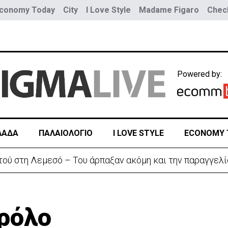
conomy Today
City
I Love Style
Madame Figaro
Check
Powered by:
ΛΑΔΑ
ΠΑΛΑΙΟΛΟΓΙΟ
I LOVE STYLE
ECONOMY 
αζητά διέξοδο» από τον πόλεμο με το Ιράν
 ρόλο