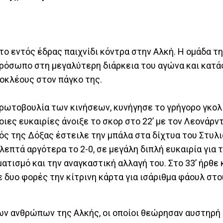
το εντός έδρας παιχνίδι κόντρα στην Αλκή. Η ομάδα τ
ρόσωπο στη μεγαλύτερη διάρκεια του αγώνα και κατά
οκλέους στον πάγκο της.
πρωτοβουλία των κινήσεων, κυνήγησε το γρήγορο γκολ
ιες ευκαιρίες άνοιξε το σκορ στο 22’ με τον Λεονάρν
ός της Δόξας έστειλε την μπάλα στα δίχτυα του Στυλι
επτά αργότερα το 2-0, σε μεγάλη διπλή ευκαιρία για 
τισμό και την αναγκαστική αλλαγή του. Στο 33’ ήρθε 
ε δυο φορές την κίτρινη κάρτα για ισάριθμα φάουλ στ
ων ανθρώπων της Αλκής, οι οποίοι θεώρησαν αυστηρή