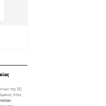
κίας
ντων της ΕΕ,
όμενος στην
οποίου
παϊκού