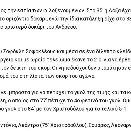
ος την εστία των φιλοξενουμένων. Στο 35’ η Δόξα έχ
ο οριζόντιο δοκάρι, ενώ την ίδια κατάληξη είχε στο 38
το αριστερό δοκάρι του Ανδρέου.
ου Σοφόκλη Σοφοκλέους και μέσα σε ένα δίλεπτο κλεί
γεια και με ωραίο τελείωμα έκανε το 2-0, για να έρθει
τον δείκτη του σκορ. Οι γηπεδούχοι δεν σταμάτησαν ε
όνομά του στη λίστα των σκορ του αγώνα.
γει μπροστά για να πετύχει το γκολ της τιμής και τα 
, ο οποίος στο 77’ πέτυχε το 4ο φετινό του γκολ. Όμ
ο γκολ στο 84΄ με τον Χριστοδόλου για το τελικό 5-1.
ντόνιο, Λεάντρο (75΄ Χριστοδούλου), Σουάρες, Λεονάρν