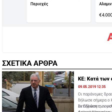
Περιοχές
Αλαμι
€4.00
ΣΧΕΤΙΚΑ ΑΡΘΡΑ
ΚΕ: Κατά των 
09.05.2019 12:35
Οι παράνομες δρα
δήλωσε σήμερα ο 
αντίδραση των με
Σε δηλώσεις του 