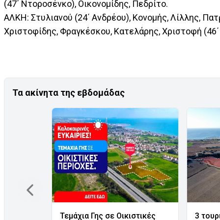
(47΄ Ντοροσένκο), Οικονομίδης, Πεδρίτο.
ΑΛΚΗ: Στυλιανού (24΄ Ανδρέου), Κονομής, Λίλλης, Πα
Χριστοφίδης, Φραγκέσκου, Κατελάρης, Χριστοφή (46΄
Τα ακίνητα της εβδομάδας
Τεμάχια Γης σε Οικιστικές
3 τουρ