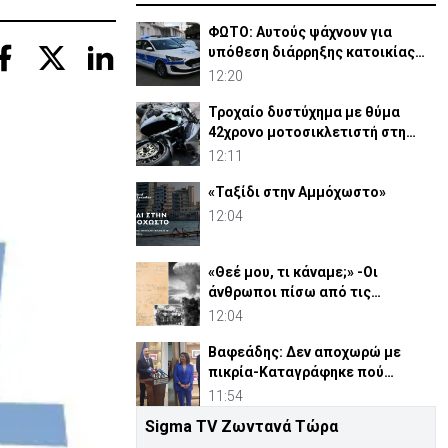
ΦΩΤΟ: Αυτούς ψάχνουν για
υπόθεση διάρρηξης κατοικίας
και κλοπής στη Λεμεσό
12:20
Τροχαίο δυστύχημα με θύμα
42χρονο μοτοσικλετιστή στη
Μύκονο
12:11
«Ταξίδι στην Αμμόχωστο»
12:04
«Θεέ μου, τι κάναμε;» -Οι
άνθρωποι πίσω από τις
ατομικές βόμβες στη Χιροσίμα
12:04
Βαφεάδης: Δεν αποχωρώ με
πικρία-Καταγράφηκε πού
αποδίδονται ευθύνες για Takata
11:54
Sigma TV Ζωντανά Τώρα
Γερμανία: Προειδοποιεί για