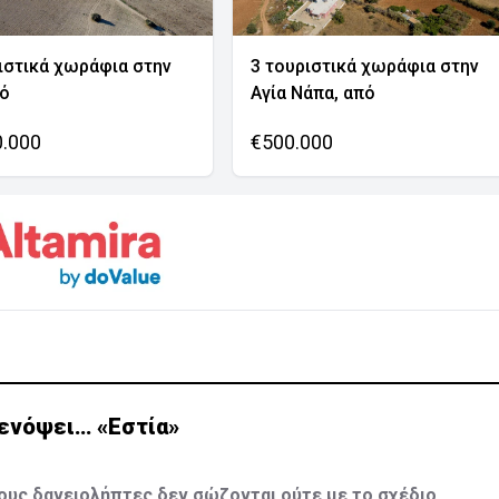
ιστικά χωράφια στην
3 τουριστικά χωράφια στην
νό
Αγία Νάπα, από
0.000
€500.000
 ενόψει… «Εστία»
ους δανειολήπτες δεν σώζονται ούτε με το σχέδιο