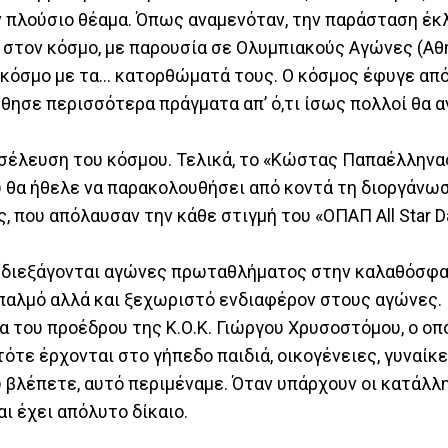
αν πλούσιο θέαμα. Όπως αναμενόταν, την παράσταση έκ
 στον κόσμο, με παρουσία σε Ολυμπιακούς Αγώνες (Αθ
ν κόσμο με τα… κατορθώματά τους. Ο κόσμος έφυγε από
ησε περισσότερα πράγματα απ’ ό,τι ίσως πολλοί θα α
οσέλευση του κόσμου. Τελικά, το «Κώστας Παπαέλληνα
υ θα ήθελε να παρακολουθήσει από κοντά τη διοργάνωσ
ς, που απόλαυσαν την κάθε στιγμή του «ΟΠΑΠ All Star D
ου διεξάγονται αγώνες πρωταθλήματος στην καλαθόσφ
ς παλμό αλλά και ξεχωριστό ενδιαφέρον στους αγώνες.
α του προέδρου της Κ.Ο.Κ. Γιώργου Χρυσοστόμου, ο οπ
τότε έρχονται στο γήπεδο παιδιά, οικογένειες, γυναίκ
υ βλέπετε, αυτό περιμέναμε. Όταν υπάρχουν οι κατάλλ
ι έχει απόλυτο δίκαιο.