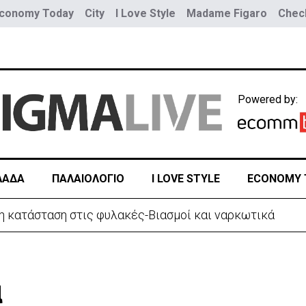
conomy Today
City
I Love Style
Madame Figaro
Check
Powered by:
ΛΑΔΑ
ΠΑΛΑΙΟΛΟΓΙΟ
I LOVE STYLE
ECONOMY 
ρίστανε τον εισαγωγέα αυτοκινήτων και άρπαξε €827,
α