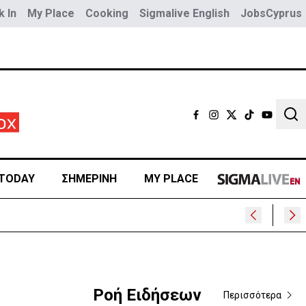
 In
My Place
Cooking
Sigmalive English
JobsCyprus
Sear
TODAY
ΣΗΜΕΡΙΝΗ
MY PLACE
400
Ροή Ειδήσεων
Περισσότερα