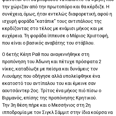
την χώριζαν από την πρωτοπόρο και θα κέρδιζε. Η
συνέχεια, όμως, ήταν εντελώς διαφορετική, αφού η
ισχυρή φοράδα "κατάπιε" τους αντιπάλους της
κερδίζοντας στο τέλος με ενάμισι μήκος και με
ευχέρεια. Τη φοράδα ίππευσε ο Μάριος Χριστοφή,
που είναι ο βασικός αναβάτης του στάβλου.
Ο 6ετής Κέηπ Ραθ που αναγεννήθηκε στη
προπόνηση του Άδωνη και πέτυχε πρόσφατα 2
νίκες, καταδίωξε με πείσμα και δυνάμεις τον
Λιουάμης που οδήγησε αλλά υπολείφθηκε ένα
εκατοστό του αντίπαλου του και έμεινε σαν
αουτσάιντερ 2ος. Τρίτος ένα μήκος πιό πίσω ο
Βιρμανός, επίσης της προπόνησης Κρητικού.
Την 3η θέση πήρε και ο Μεσσήνιος στη 2η
ιπποδρομία με τον Σιγκλ Σάμμιτ στην ίδια κούρσα να