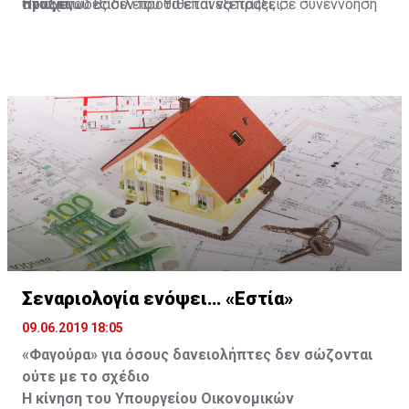
πράξει;
Ηνωμένου Βασιλείου θα επανεξετάζει, σε συνεννόηση
στοιχειώδες δεν προτίθεται να πράξει;
με την Κυβέρνηση της Δημοκρατίας, τις πρόνοιες της
Η γνωμοδότηση-απόφαση του Διεθνούς Δικαστηρίου
υποπαραγράφου (α) αυτής της παραγράφου και,
Γιαννάκης Λ. Ομήρου
της Χάγης στην προσφυγή του κράτους του Μαυρικίου
λαμβάνοντας όλους τους παράγοντες υπ’ όψιν,
Τέως Πρόεδρος Βουλής των Αντιπροσώπων
κατά των αποικιοκρατικών καταλοίπων της
συμπεριλαμβανομένων των οικονομικών απαιτήσεων
Βρετανίας στις νήσους «Τσαγκός» και η
της Κυπριακής Δημοκρατίας, θα καθορίζει το ποσόν
επακολουθήσασα απόφαση της Γενικής Συνέλευσης
της οικονομικής βοήθειας που θα παρέχεται σε αυτή
του ΟΗΕ, που δικαιώνει την πρώην βρετανική αποικία,
την Κυβέρνηση στην επόμενη περίοδο πέντε χρόνων».
δεν μπορεί να παραμείνει αναξιοποίητη από την
Κυπριακή Κυβέρνηση. Πολύ περισσότερο, γιατί η
Στην υποπαράγραφο (α) καθορίζεται ότι στην πρώτη
Βρετανία συνεχίζει να εκδηλώνει απροκάλυπτα την
πενταετή περίοδο η Βρετανία θα παραχωρούσε υπό
αντικυπριακή της στάση, όπως έπραξε πρόσφατα, με
την μορφήν χορηγίας το ποσό των 12 εκατ. Λιρών (4
προκλητική αμφισβήτηση της ΑΟΖ της Κύπρου.
εκατ. λίρες για το 1961, 3 εκατ. για το 1962, 2 εκατ. για
το 1963, 1,5 εκατ. για το 1964 και 1,5 εκατ. για το
Σεναριολογία ενόψει… «Εστία»
Από τις πρώτες αντιδράσεις της Κυπριακής
1965). Τα χρήματα αυτά για την πρώτη πενταετή
09.06.2019 18:05
Κυβέρνησης στις αποφάσεις του Δικαστηρίου της
περίοδο καταβλήθηκαν. Έκτοτε, η Βρετανία δεν έδωσε
Χάγης και της Γενικής Συνέλευσης του ΟΗΕ στην
άλλα χρήματα.
«Φαγούρα» για όσους δανειολήπτες δεν σώζονται
προσφυγή του Μαυρικίου προκύπτει ότι η αιδήμων και
ούτε με το σχέδιο
άτολμη στάση στο θέμα αμφισβήτησης των
Η Κυπριακή Δημοκρατία, σύμφωνα με σημείωμα που
Η κίνηση του Υπουργείου Οικονομικών