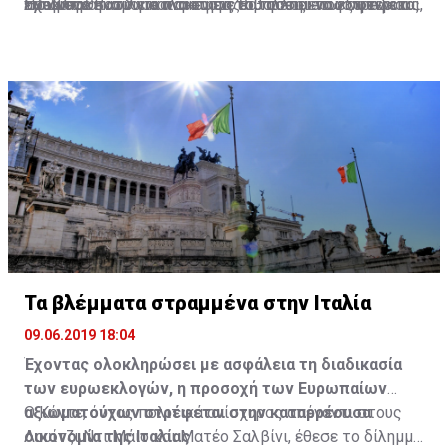
Ηνωμένο Βασίλειο παρουσιάζει τάσεις εσωστρέφειας,
των υποθηκών για ανάκτηση του ποσού που οφείλεται.
Σχέδιο.
ειδικά σε ένα δύσκολο και μεταβαλλόμενο εξωτερικό
προβληματισμοί και σκέψεις θα πρέπει να γίνουν και
προσπαθώντας να διαχειριστεί το Brexit).
περιβάλλον. Την ίδια στιγμή, η αναγκαιότητα για
να γίνονται για όλους τους τομείς της οικονομίας,
προώθηση των μεταρρυθμίσεων γίνεται πιο έντονη,
λαμβάνοντας υπόψη ότι η προηγούμενη οικονομική
εφόσον η διατήρηση ενός ανταγωνιστικού μοντέλου
κρίση μας βρήκε απροετοίμαστους και οι συνέπειες
φιλικού προς τους επιχειρηματίες, τους επενδυτές
ήταν δυσβάσταχτες για την οικονομία και την
και τους πολίτες, αποτελεί προϋπόθεση για ενίσχυση
κοινωνία.
της οικονομίας της χώρας.
Τα βλέμματα στραμμένα στην Ιταλία
09.06.2019 18:04
Έχοντας ολοκληρώσει με ασφάλεια τη διαδικασία
των ευρωεκλογών, η προσοχή των Ευρωπαίων
αξιωματούχων στρέφεται στην καταρρέουσα
Ο Κόντε, όντας πολιτικά ανίσχυρος απέναντι στους
οικονομία της Ιταλίας
Λουίτζι Ντι Μάιο και Ματέο Σαλβίνι, έθεσε το δίλημμα