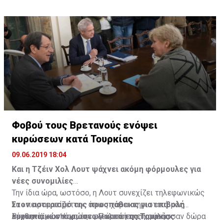
είναι στα 150 ευρώ, να έχει την επιλογή είτε να το
ζηλεύει όλη η Ευρώπη», είπε χαρακτηριστικά.
κάνει δωρεάν στο ΓεΣΥ είτε να πάει στον ιδιώτη και να
πληρώσει μόνο τη διαφορά, δηλαδή τα 50 ευρώ»,
εξήγησε.
Φοβού τους Βρετανούς ενόψει
κυρώσεων κατά Τουρκίας
09.06.2019 18:04
Και η Τζέιν Χολ Λουτ ψάχνει ακόμη φόρμουλες για
νέες συνομιλίες
Την ίδια ώρα, ωστόσο, η Λουτ συνεχίζει τηλεφωνικώς
Στον αστερισμό της προσπάθειας για επιβολή
να «πειραματίζεται», όπως χαρακτηριστικά μας
ευρωπαϊκών κυρώσεων κατά της Τουρκίας
λέχθηκε, με στόχο την εξεύρεση της χρυσής
Βρετανία και Ηνωμένες Πολιτείες επιφύλασσαν δώρα