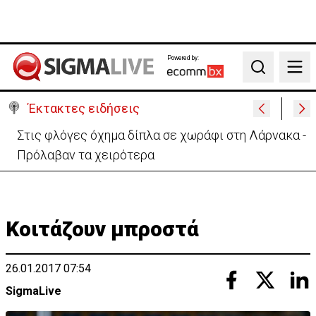
Powered by:
Search
Έκτακτες ειδήσεις
Στις φλόγες όχημα δίπλα σε χωράφι στη Λάρνακα -
Πρόλαβαν τα χειρότερα
Κοιτάζουν μπροστά
26.01.2017 07:54
SigmaLive