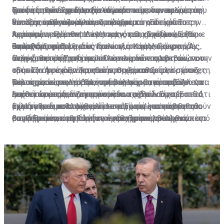
πενταετία μετά την ανακήρυξη της Κυπριακής
απόδοση του Σχεδίου δίνουν και παίρνουν και οι
Οικονομικών και θα αξιολογούνται με την προοπτική
για να δοθεί δίχτυ προστασίας στους δανειολήπτες,
ξανά το σπίτι του με την πάροδο κάποιων ετών, εάν
Τροφή στη σεναριολογία έδωσαν και οι αναφορές του
Δημοκρατίας και άλλα ειδικά καθορισμένα ποσά για
υπολογισμοί των τραπεζιτών φέρουν, σε κάποιες
ένταξής τους σε άλλα συμπληρωματικά σχέδια του
που δεν τα βγάζουν πέρα ούτε με το «Εστία». Το
δύναται οικονομικά να το πράξει.
Υπουργού Οικονομικών στο κρατικό ραδιόφωνο την
ορισμένους σκοπούς. Αυτά έχουν πληρωθεί.
περιπτώσεις, έναν στους τρεις και, σε άλλες, έναν
κράτους.
λεγόμενο «sale and leaseback», που χρησιμοποιήθηκε
περασμένη Πέμπτη. Λέγοντας ότι το Σχέδιο «Εστία»
Αφετέρου, πρόσθεσε ο Υπουργός Οικονομικών, θα
στους δύο επιλέξιμους δανειολήπτες να μένουν,
ευρέως στην Ιρλανδία, προνοεί, σε γενικές γραμμές,
Ξεκαθάρισμα
θα λειτουργήσει εντός Ιουλίου, ο Χάρης Γεωργιάδης
υπάρχει ξεκάθαρη εικόνα και για το άλλο άκρο. «Αν
β) Εκείνα τα ποσά που θα έπρεπε να καταβάλλονταν
τελικά, εκτός Σχεδίου.
ότι ο δανειολήπτης πωλεί την κύριά του κατοικία στην
αναφέρθηκε και σ’ «ένα άλλο πλεονέκτημα» τού
υπάρχουν πράγματι περιπτώσεις δανειοληπτών, που
Πηγές από το Υπουργείο Οικονομικών επιβεβαιώνουν
ανά πενταετία μετά το 1965 από την Αγγλική
τράπεζα ή σε έναν κρατικό φορέα και ξοφλά.
«Εστία». Αφενός, όπως είπε, θα ξεκαθαρίσει «πόσες
ούτε καν με το Εστία, αυτήν τη σημαντική ενίσχυση, τη
στη «Σ» ότι έχουν ζητηθεί στοιχεία από τις τράπεζες
Κυβέρνηση, κατόπιν διαβουλεύσεων με την Κυπριακή
Ταυτόχρονα, υπογράφει συμβόλαιο και ενοικιάζει το
περιπτώσεις εμπίπτουν στα κριτήρια, πόσες
μείωση του υπολοίπου, τη δόση που θα καταβάλλεται
και σημειώνουν ότι θα ήταν τουλάχιστον πρόωρο να
Θέλουμε, τώρα, να βάλουμε σε εφαρμογή το ‘Εστία’, να
Δημοκρατία. Η Αγγλική Κυβέρνηση αρνείται
σπίτι του από τον αγοραστή του.
περιπτώσεις δεν μπορούν να ενταχθούν στο "Εστία",
από το κράτος, δεν μπορούν να τα βγάλουν πέρα. Θα
λεχθεί ότι ετοιμάζεται ένα νέο σχέδιο. «Είχαμε πει ότι
ξεκινήσουμε με αυτή την ομάδα και να δούμε
συστηματικά, παρά τα επανειλημμένα διαβήματα των
επειδή θα διαπιστωθεί ότι υπάρχουν επιπρόσθετα
έχουμε και μια πολύ καλή λεπτομερή εικόνα, η οποία
τώρα κάνουμε στοχευμένα το ‘Εστία’ για να βοηθηθούν
μελλοντικά τι θα μπορούσε να γίνει, ώστε να
Έχοντας, εν πολλοίς, εικόνα για όσους εντάσσονται
Κυπριακών Κυβερνήσεων, να εκπληρώσει τις
εισοδήματα, τα οποία δεν έχουν χρησιμοποιηθεί,
θα πρέπει να καθοδηγήσει ενδεχόμενες μελλοντικές
συγκεκριμένοι οφειλέτες και θα επανέλθουμε κάποια
βοηθηθούν ακόμη και αυτοί που θα απορρίπτονται από
στο «Εστία», στη βάση των κριτηρίων που έχουν
υποχρεώσεις της σε σχέση με τα πιο πάνω ποσά.
κακώς, για την εξυπηρέτηση του δανείου».
αποφάσεις, αν χρειαστεί».
στιγμή για να βοηθήσουμε και εκείνους που θα
το ‘Εστία’, επειδή θα κρίνονται μη βιώσιμοι. Είναι
τεθεί, οι τράπεζες άρχισαν να προτάσσουν το μέτρο
διαφανεί ότι έχουν πολύ πιο σοβαρό οικονομικό
δύσκολο, βέβαια, αλλά ίσως να μπορούν να βρεθούν
της εκποίησης σε όσους δεν θεωρούνται επιλέξιμοι
Η άρνηση της Αγγλικής Κυβέρνησης να εκπληρώσει
Πρόωρο…
πρόβλημα. Πρέπει να ξέρουμε πόσοι είναι, να έχουμε
κάποιες λύσεις. Αυτό, όμως, είναι κάτι μεταγενέστερο,
και αποφεύγουν να συζητήσουν την αναδιάρθρωση του
αυτήν τη ρητή νομική της υποχρέωση, καταβάλλοντας
αυτά τα στοιχεία, για να μπορέσουμε να φτιάξουμε ένα
το οποίο δεν έχει μορφοποιηθεί και ούτε υπάρχει
δανείου τους. Πηγές από το Υπουργείο Οικονομικών
ανά πενταετία οικονομική βοήθεια προς την Κυπριακή
άλλο Σχέδιο, που μπορεί να μην λέγεται ‘Εστία’ ή
κάποιο σχέδιο», σημειώνουν στη «Σ».
σημειώνουν πως «έχει διαφανεί από πολλά
Δημοκρατία για κάθε πενταετία μετά το 1965, συνιστά
οτιδήποτε άλλο, το οποίο θα βοηθήσει.
περιστατικά, που έρχονται κοντά μας, διότι οι
παραβίαση συμβατικής υποχρέωσης, για την οποία η
Κυνηγούν κακοπληρωτές οι τράπεζες
τράπεζες ξέρουν ποιοι πληρούν τα κριτήρια και ποιοι
Κυπριακή Κυβέρνηση οφείλει πλέον να κινηθεί με όλα
όχι, ότι, εκείνους που δεν πληρούν τα κριτήρια,