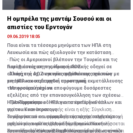
τα προσφερόμενα νομικά μέσα.
άρχισαν να τους στέλνουν επιστολές εκποίησης».
Είναι χρήσιμο να υπενθυμίσουμε ότι το ποσό που
Η ομπρέλα της μαντάμ Σουσού και οι
κατεβλήθη για την πενταετία 1960 - 65 ανήλθε στα 12
απιστίες του Ερντογάν
εκατομμύρια λίρες. Συνεπώς, είναι φανερό ότι τα ποσά
που οφείλονται από τους Άγγλους για τη χρονική
09.06.2019 18:05
περίοδο από το 1965 μέχρι σήμερα ανέρχονται σε
Ποια είναι τα τέσσερα μηνύματα των ΗΠΑ στη
πολλές εκατοντάδες εκατομμύρια λίρες.
Λευκωσία και πώς αξιολογούν την κατάσταση
· Πώς οι Αμερικανοί βλέπουν την Τουρκία και τις
Το παράρτημα R (Appendix R) και συγκεκριμένα στην
Γιατί η συνέχιση της ίδιας πολιτικής οδηγεί σε
παραβιάσεις στην κυπριακή ΑΟΖ
υποπαράγραφο (γ) της Συνθήκης Εγκαθίδρυσης της
αλλαγή της ΑΟΖ και νέες περιπέτειες και πώς
· Υπάρχει ή όχι συγκυρία εμβάθυνσης σχέσεων με
Κυπριακής Δημοκρατίας, που τιτλοφορείται
μπορεί να οικοδομηθεί στρατηγική εκμετάλλευσης
τις ΗΠΑ και στρατηγική προοπτική
«Οικονομική Βοήθεια στην Κυπριακή Δημοκρατία»,
του φυσικού αερίου
· Μπορούμε ή όχι να αποφύγουμε δυσάρεστες
αποτελούν δύο επιστολές, οι οποίες ενσωματώθηκαν
εξελίξεις από την επανασυγκόλληση των σχέσεων
στη Συνθήκη. Η πρώτη είναι γραμμένη από τον
· Τι σκέφτονται οι ΗΠΑ για το εμπάργκο όπλων και
ΗΠΑ-Τουρκίας
Η μετάφραση που δίνεται σε επίπεδο διεθνών
τελευταίο Βρετανό Κυβερνήτη της νήσου, τον Σερ Χιου
για του Κυανόκρανους
σχέσεων και στρατηγικής είναι η εξής: Σύγκλιση
Φουτ, και απευθύνεται προς τον Πρόεδρο Μακάριο και
Το ενεργειακό και γεωπολιτικό σκηνικό στην περιοχή
συμφερόντων και εφαρμογή της αρχής ο εχθρός του
Τονίζονται τα ανωτέρω διότι κατά την τελευταία
τον Αντιπρόεδρο Κουτσιούκ, και η δεύτερη είναι η
μας είναι... made in USA, με την Τουρκία να εξελίσσεται
εχθρού είναι φίλος με οικοδόμηση εναλλακτικής
συνάντηση του Υπουργού Εξωτερικών Νίκου
απαντητική των δύο προς τον Φουτ. Η
στον άτακτο και προβληματικό εταίρο, που αναγκάζει
στρατηγικής επιλογής σε βάθος χρόνου όπως είναι ο
Χριστοδουλίδη με τον Βοηθό Υφυπουργό Εξωτερικών
Συνεπώς, την Κύπρο θα πρέπει να τη δούμε