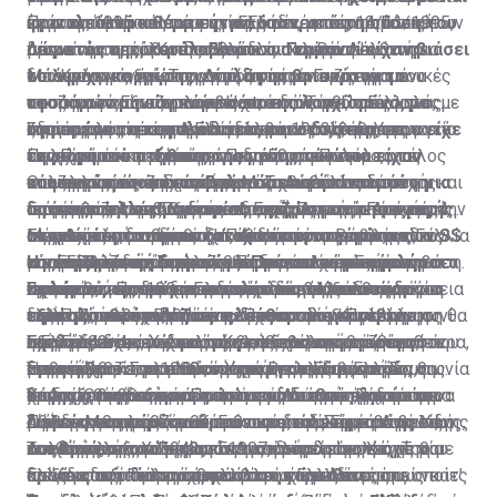
φρικαλεότερο θέαμα ήταν, όταν, από τη στάση του
κράτος, αλλά και για τις γερμανικές παραβιάσεις των
έγγραφα από το Υπουργείο Εξωτερικών, το Γενικό
ήταν το 1995 και πιο συγκεκριμένα στις 14/11/1995,
Πριν από μερικές μέρες η Ελλάδα, με νέα ρηματική
σώματός της, κατάλαβα ότι οι Γερμανοί είχαν βιάσει
προνοιών περί του δικαίου του πολέμου.
Λογιστήριο του Κράτους και το Νομικό Λογιστήριο
μέσω του πρέσβη της Ελλάδος στη Βόνη Ιωάννη
διακοίνωση, κάλεσε το Βερολίνο να προσέλθει σε
το άψυχο κορμί της. Δίπλα της βρισκόταν το
του Κράτους, έγγραφα που αφορούν στις γερμανικές
Μπουρλογιάννη - Τσαγγαρίδη, στον Γερμανό
διάλογο για εξεύρεση συμφωνίας στο ζήτημα που
Μάλιστα, για πρώτη φορά, ζητείται συγκεκριμένο
τεσσάρων μηνών κοριτσάκι της λογχισμένο, με
αποζημιώσεις και το κατοχικό δάνειο. Παράλληλα, με
υφυπουργό Εξωτερικών Hartmann. Τότε, ο Γερμανός
αφορά στις αποζημιώσεις και επανορθώσεις «για
ποσό το οποίο περιλαμβάνει, εκτός από το κόστος
σπασμένο το κεφαλάκι του, και στο στόμα του είχε
οδηγίες της προηγούμενης κυβέρνησης, το Υπουργείο
υφυπουργός απέρριψε το ελληνικό διάβημα, με το
ζημίες που υπέστη η Ελλάδα και οι πολίτες της κατά
της απώλειας και του δανείου, τους τόκους που
Στη συμφωνία του Λονδίνου του 1953, τέθηκε η
τη ρώγα του στήθους της μάνας του που είχαν
Πολιτισμού κατέγραψε για πρώτη φορά όλες τις
επιχείρημα ότι «μετά πάροδο 50 ετών από το τέλος
τον Πρώτο και Δεύτερο Παγκόσμιο Πόλεμο, για
έτρεχαν από την παύση των γερμανικών
αναφορά ότι η εξέταση των αιτημάτων για
κόψει εκείνοι οι κανίβαλοι…». Αυτή είναι μόνο μια
καταστροφές και τις αρπαγές που έγιναν κατά τη
του πολέμου και δεκαετιών αξιοπίστου και στενής
πολεμικές αποζημιώσεις για τα θύματα και τους
αποπληρωμών μέχρι σήμερα. Το ποσό αυτό
αποζημιώσεις από τη Γερμανία αναβάλλεται μέχρι και
Οι υπογραφές έπεσαν στη Μόσχα από τις δύο
από τις πολλές μαρτυρίες επιζώντων της σφαγής
διάρκεια της γερμανικής κατοχής.
συνεργασίας της Ομοσπονδιακής Δημοκρατίας της
απογόνους των θυμάτων της γερμανικής κατοχής, την
προσεγγίζει τα 376 δισεκατομμύρια ευρώ. Από αυτά,
τη σύμβαση της Συμφωνίας Ειρήνης με τη Γερμανία.
Γερμανίες -Ανατολική και Δυτική Γερμανία- και τις 4
στο Δίστομο από τα κατοχικά στρατεύματα των SS
Γερμανίας με τη διεθνή κοινότητα το πρόβλημα των
αποπληρωμή του κατοχικού δανείου και την
το ποσό του καθαρού δανείου πριν τους τόκους,
Μέχρι τότε, αναφέρει ξεκάθαρα η συμφωνία, ουδείς
συμμαχικές δυνάμεις - ΗΠΑ, Ηνωμένο Βασίλειο, Γαλλία
Είναι απόλυτα σημαντικό, ωστόσο, το γεγονός ότι
της ναζιστικής Γερμανίας. Πρόκειται για εγκλήματα
Η νέα ρηματική διακοίνωση και το απαιτούμενο
επανορθώσεων απώλεσε τη δικαιολογητική του βάση.
επιστροφή των λεηλατηθέντων και παράνομα
σύμφωνα με απόρρητη έκθεση του Λογιστηρίου του
μπορεί να ζητήσει αποζημιώσεις από τη Γερμανία σε
και ΕΣΣΔ, η οποία σήμανε και την επανένωση της
ούτε η Ελλάδα, ούτε και η Πολωνία -χώρες με
πολέμου, ορισμένοι εκτελεστές των οποίων
ποσό
Ως εκ τούτου, δεν είναι δυνατόν να προσδοκά η
αφαιρεθέντων αρχαιολογικών και άλλων
κράτους, ήταν 10 δισεκατομμύρια 340 εκατομμύρια
σχέση με τις πράξεις που είχε διαπράξει στη διάρκεια
Γερμανίας. Πρόκειται ουσιαστικά για μια συμφωνία
συντριπτικές και τραγικές συνέπειες από τη δράση
Σε περίπτωση που η Γερμανία δεν προσέλθει σε
εξακολουθούν να ζουν ελεύθεροι…
ελληνική κυβέρνηση ότι η ομοσπονδιακή κυβέρνηση θα
πολιτιστικών αγαθών».
ευρώ. Ποσό, σχεδόν ίσο με εκείνο που κατέβαλε η
του Πρώτου και Δευτέρου Παγκοσμίου Πολέμου.
ειρήνης, ωστόσο, όπως ο ίδιος ο τότε Καγκελάριος
της ναζιστικής Γερμανίας- έχουν υπογράψει τη
διάλογο, ή που ο διάλογος δεν καταλήξει σε συμφωνία,
προσέλθει σε συνομιλίες για το θέμα αυτό».
Γερμανία στον μηχανισμό βοήθειας του πρώτου
Σχεδόν 4 δεκαετίες αργότερα και συγκεκριμένα τον
της Γερμανίας, Χέλμουτ Κολ, εξομολογήθηκε αργότερα,
συνθήκη 2+4, ούτε και συμμετείχαν στη συζήτηση που
η Ελλάδα έχει το δικαίωμα της επιλογής να κινηθεί
Εξήγησε, ωστόσο, πως το πολύπλοκο αυτό θέμα, αν
Ήρθε η ώρα οι υπεύθυνοι των εγκλημάτων που
μνημονίου. Το γερμανικό Υπουργείο Εξωτερικών,
Σεπτέμβριο του 1990 υπεγράφη η περιβόητη Συμφωνία
αποφεύχθηκε, με επιμονή του Βερολίνου, να
προηγήθηκε. Στο πλαίσιο αυτής της συμφωνίας, οι
νομικά και να αποταθεί μέχρι και το δικαστήριο της
δεν επιλυθεί πολιτικά, «νοουμένου ότι η Ελλάδα θα
διαπράχθηκαν στον Πρώτο και Δεύτερο Παγκόσμιο
πάντως, απάντησε άμεσα πως δεν προσέρχεται σε
2+4.
χρησιμοποιηθεί ο όρος «συμφωνία ειρήνης», ώστε να
συμμαχικές δυνάμεις παραιτούνται από το δικαίωμα
Χάγης. Όπως εξήγησε μιλώντας στην εκπομπή του
επιδείξει την αναγκαία πολιτική διάθεση, μπορεί η
Υπάρχει βέβαια και το ευρύτερο διεθνές δίκαιο και
Πόλεμο να πληρώσουν. Για τις απώλειες, τον πόνο,
διάλογο και πως το θέμα θεωρείται νομικά και
μην ενεργοποιηθούν οι πρόνοιες της Συμφωνίας του
διεκδίκησης αποζημιώσεων και αυτό είναι το βασικό
Σίγμα «Μεσημέρι και Κάτι» ο νομικός Σίμος Αγγελίδης,
Αθήνα να το φέρει ενώπιον του δικαστηρίου της Χάγης
διεθνές εθιμικό δίκαιο, το οποίο, ειδικά με βάση τις
τον θρήνο, τις κλοπές και τις φρικαλεότητες. Την
πολιτικά λήξαν.
Λονδίνου, οι οποίες θα άνοιγαν τον δρόμο στην
επιχείρημα των Γερμανών.
«το να αναγνωρίζεις και να απολογείσαι σε σχέση με
και, από εκεί και πέρα, το Δικαστήριο της Χάγης θα
συνθήκες της Χάγης του 1907, διέπει τον τρόπο που
Τον Απρίλιο του 1942 η Γερμανία και η Ιταλία, με μία
απαισιοδοξία για το κατά πόσο η Ελλάδα μπορεί να
Ελλάδα, την Πολωνία και άλλες χώρες να
πράξεις που διαπράχθηκαν στο παρελθόν», όπως κατ’
κρίνει κατά πόσο υπάρχει βασιμότητα στους
διεξάγεται ο πόλεμος, αλλά και τις ευθύνες τις οποίες
πρωτοφανή κίνηση στην ιστορία του Δευτέρου