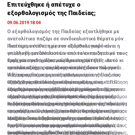
Επιτεύχθηκε ή απέτυχε ο
εξορθολογισμός της Παιδείας;
09.06.2019 18:04
Ο εξορθολογισμός της Παιδείας εξαντλήθηκε με
ανατολίτικο παζάρι σε συνδικαλιστικά θέματα μόνο.
Ιδιαίτερα αντίθετη με τον εξορθολογισμό είναι η
Πιστέψαμε ότι το τρίγωνο «διδάσκω, παιδί και
απαλλαγή συνδικαλιστών από το εκπαιδευτικό τους
γνώση» θα μεταλλασσόταν σε κύκλο «συζητώ με το
έργο για συνδικαλιστικές δραστηριότητες. Αυτό κι
παιδί και το στηρίζω, για να αναπτύξει την
Ένα χρόνο μετά, ανακοινώθηκε ότι το Υ.Π.Π. και οι
αν είναι εξόχως παράλογο και αντιδεοντολογικό
προσωπικότητα και τις ικανότητές του». Και
εκπαιδευτικές οργανώσεις κατέληξαν σε συμφωνία.
ιδιαίτερα στις σημερινές κοινωνικές συνθήκες, που
Ψάξαμε να δούμε τα αποτελέσματα του
Η διαπραγμάτευση για εξορθολογισμό της Παιδείας
Ο Υπουργός Παιδείας τον περασμένο χρόνο
περισσότερα παιδιά χρειάζονται κοινωνική κατανόηση
εξορθολογισμού και διαπιστώσαμε ότι ο
εξελίχθηκε σε ένα ανατολίτικο παζάρι, όπου Υ.Π.Π.
ανακοίνωσε ένα πρόγραμμα αλλαγών, με στόχο τον
και ψυχολογική στήριξη. Ωραία, λοιπόν, ο
εξορθολογισμός στην Παιδεία μάς πήγε ένα βήμα πιο
από τη μια και εκπαιδευτικές οργανώσεις από την
Εξορθολογισμός του διδακτικού χρόνου θα έπρεπε να
εξορθολογισμό της Παιδείας. Η ανακοίνωση
εξορθολογισμός θα μας έπαιρνε ένα βήμα μπροστά.
πίσω, ή μάλλον εγκαταλείφθηκε στην αρχή του δρόμου
άλλη παραχώρησαν οι μεν στους δε όσα δεν ήταν
σημαίνει, σύμφωνα με τους κανόνες της λογικής,
προξένησε συγκρατημένη αισιοδοξία, ότι επιτέλους θα
και ακολουθήθηκε ξανά η πεπατημένη.
λογικά για να υπάρχουν, αλλά ήταν εμφανώς παράλογο
καλύτερη αξιοποίηση του χρόνου παραμονής των
Οι δραστηριότητες αυτές μπορεί να ήταν μεθοδευμένη
επιχειρούνταν αλλαγές, που θα ήταν σύμφωνες με
που υπήρχαν. Ως εκεί. Το ανατολίτικο παζάρι επηρέασε
εκπαιδευτικών στο σχολείο προς όφελος των
προσπάθεια συνεχούς παρακολούθησης και επίλυσης
τους κανόνες της λογικής. Αναμέναμε ότι οι αλλαγές
ελάχιστα τον διδακτικό χρόνο των εκπαιδευτικών,
παιδιών. Τούτο σημαίνει πως μπορούσαν οι διδακτικές
προβλημάτων παιδιών, που αντιμετωπίζουν
Μπορεί ο εκπαιδευτικός να έχει καθορισμένες
θα προνοούσαν μια πραγματικά παιδοκεντρική
έγινε κάποια αναπροσαρμογή στις απαλλαγές για τους
περίοδοι ακόμη και να μειωθούν και των διευθυντών
προβλήματα μαθησιακά, οικογενειακά, κοινωνικά,
περιόδους για συνεχή συνεργασία με παιδιά με
αντιμετώπιση της Παιδείας και όχι, όπως συμβαίνει
υπευθύνους τμημάτων, το ΥΠΠ αναγνώρισε τη
να καταργηθεί ο διδακτικός χρόνος. Παράλληλα, όμως,
ψυχολογικά και χρειάζονται στήριξη, ενθάρρυνση,
προβλήματα, συνεργασία με ψυχολόγους και
Έτσι, όλες οι περίοδοι θα ήταν εξορθολογιστικά