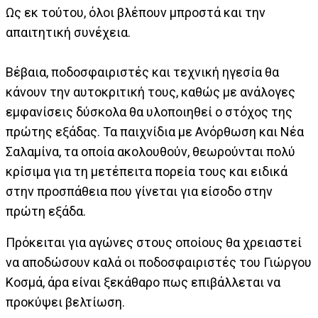
Ως εκ τούτου, όλοι βλέπουν μπροστά και την
απαιτητική συνέχεια.
Βέβαια, ποδοσφαιριστές και τεχνική ηγεσία θα
κάνουν την αυτοκριτική τους, καθώς με ανάλογες
εμφανίσεις δύσκολα θα υλοποιηθεί ο στόχος της
πρώτης εξάδας. Τα παιχνίδια με Ανόρθωση και Νέα
Σαλαμίνα, τα οποία ακολουθούν, θεωρούνται πολύ
κρίσιμα για τη μετέπειτα πορεία τους και ειδικά
στην προσπάθεια που γίνεται για είσοδο στην
πρώτη εξάδα.
Πρόκειται για αγώνες στους οποίους θα χρειαστεί
να αποδώσουν καλά οι ποδοσφαιριστές του Γιώργου
Κοσμά, άρα είναι ξεκάθαρο πως επιβάλλεται να
προκύψει βελτίωση.