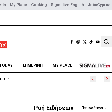
 In
My Place
Cooking
Sigmalive English
JobsCyprus
Sear
TODAY
ΣΗΜΕΡΙΝΗ
MY PLACE
 της
Ροή Ειδήσεων
Περισσότερα