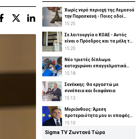
Χωρίς νερό περιοχή της Λεμεσού
την Παρασκευή - Ποιες οδοί
επηρεάζονται
15:25
Σε λειτουργία ο ΚΟΑΕ - Αυτός
είναι ο Πρόεδρος και τα μέλη του
συμβουλίου του
15:20
Νέο τριετές δίπλωμα
κατοχυρώνει επαγγελματικά
τους Διασώστες στην Κύπρο
15:18
Σενέκκης: Θα εργαστώ με
συνέπεια και διαφάνεια
15:13
Μυριάνθους: Άμεση
προτεραιότητα μου οι επαφές
με Υπουργεία και φορείς
15:10
Sigma TV Ζωντανά Τώρα
«Ενώνουν δυνάμεις» ΟΚΥπΥ και ο