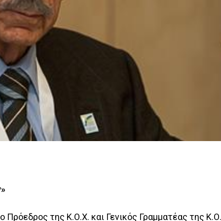
y»
ο Πρόεδρος της Κ.Ο.Χ. και Γενικός Γραμματέας της Κ.Ο.