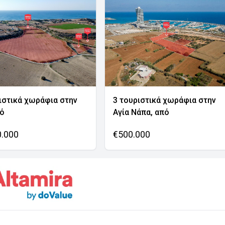
ιστικά χωράφια στην
3 τουριστικά χωράφια στην
νό
Αγία Νάπα, από
0.000
€500.000