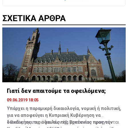
ΣΧΕΤΙΚΑ ΑΡΘΡΑ
Γιατί δεν απαιτούμε τα οφειλόμενα;
09.06.2019 18:05
Υπάρχει η παραμικρή δικαιολογία, νομική ή πολιτική,
για να αποφεύγει η Κυπριακή Κυβέρνηση να
διεκδικήσει τις οφειλές της Βρετανίας προς την
« Εντός της περιόδου των έξι μηνών που προηγούνται