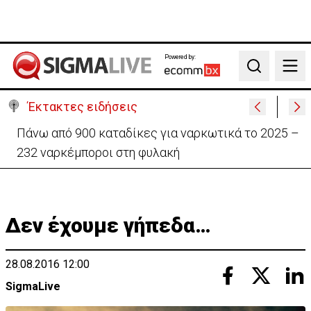
Powered by:
Search
Έκτακτες ειδήσεις
Θέλει να ξαναζωντανέψει την «Corner» o
Προύντζος - «Πληγώνει τις αναμνήσεις»
Δεν έχουμε γήπεδα…
28.08.2016 12:00
SigmaLive