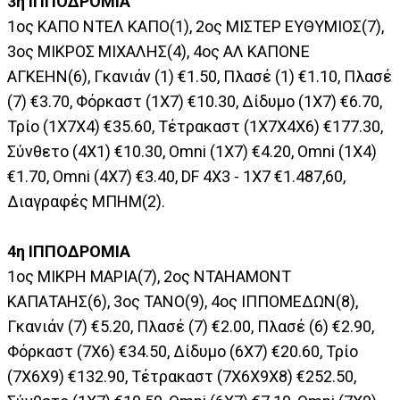
3η ΙΠΠΟΔΡΟΜΙΑ
1ος ΚΑΠΟ ΝΤΕΛ ΚΑΠΟ(1), 2ος ΜΙΣΤΕΡ ΕΥΘΥΜΙΟΣ(7),
3ος ΜΙΚΡΟΣ ΜΙΧΑΛΗΣ(4), 4ος ΑΛ ΚΑΠΟΝΕ
ΑΓΚΕΗΝ(6), Γκανιάν (1) €1.50, Πλασέ (1) €1.10, Πλασέ
(7) €3.70, Φόρκαστ (1Χ7) €10.30, Δίδυμο (1Χ7) €6.70,
Τρίο (1Χ7Χ4) €35.60, Τέτρακαστ (1Χ7Χ4Χ6) €177.30,
Σύνθετο (4X1) €10.30, Omni (1Χ7) €4.20, Omni (1Χ4)
€1.70, Omni (4Χ7) €3.40, DF 4X3 - 1Χ7 €1.487,60,
Διαγραφές ΜΠΗΜ(2).
4η ΙΠΠΟΔΡΟΜΙΑ
1ος ΜΙΚΡΗ ΜΑΡΙΑ(7), 2ος ΝΤΑΗΑΜΟΝΤ
ΚΑΠΑΤΑΗΣ(6), 3ος ΤΑΝΟ(9), 4ος ΙΠΠΟΜΕΔΩΝ(8),
Γκανιάν (7) €5.20, Πλασέ (7) €2.00, Πλασέ (6) €2.90,
Φόρκαστ (7Χ6) €34.50, Δίδυμο (6Χ7) €20.60, Τρίο
(7Χ6Χ9) €132.90, Τέτρακαστ (7Χ6Χ9Χ8) €252.50,