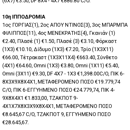
(6X7) €3.50, DF 8Χ4 - 4X7 €886.80 C/O.
10η ΙΠΠΟΔΡΟΜΙΑ
1ος ΓΟΡΓΙΑΣ(1), 2ος ΑΠΟΥ ΝΤΙΝΟΣ(3), 3ος ΜΠΑΡΜΠΑ
ΦΙΛΙΠΠΟΣ(11), 4ος ΜΕΝΕΚΡΑΤΗΣ(4), Γκανιάν (1)
€2.40, Πλασέ (1) €1.50, Πλασέ (3) €3.10, Φόρκαστ
(1Χ3) €10.10, Δίδυμο (1Χ3) €7.20, Τρίο (1Χ3Χ11)
€66.00, Τέτρακαστ (1Χ3Χ11Χ4) €663.40, Σύνθετο
(4X1) €64.60, Omni (1Χ3) €3.80, Omni (1Χ11) €5.40,
Omni (3Χ11) €9.30, DF 4X7 - 1Χ3 €1,398.00C/O, ΠΙΚ 6-
8X3X9X8X4X1, ΜΕΤΑΦΕΡΟΜΕΝΟ ΠΟΣΟ €19.779,74
C/O, ΠIK 6-ΕΓΓΥΗΜΕΝΟ ΠΟΣΟ €24.779,74, ΠΙΚ 4-
9X8X4X1 €1.833,00, ΤΖΑΚΠΟΤ 9-
4X1X7X8X3X9X8X4X1, ΜΕΤΑΦΕΡΟΜΕΝΟ ΠΟΣΟ
€8.645,67 C/O, ΤΖΑΚΠΟΤ 9, ΕΓΓΥΗΜΕΝΟ ΠΟΣΟ
€28.645,67.