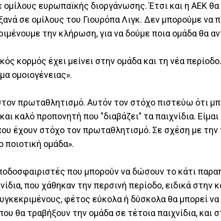
ε ομίλους ευρωπαϊκής διοργάνωσης. Έτσι και η ΑΕΚ θα
 ξανά σε ομίλους του Γιουρόπα Λιγκ. Δεν μπορούμε να 
ιμένουμε την κλήρωση, για να δούμε ποια ομάδα θα αν
κός κορμός έχει μείνει στην ομάδα και τη νέα περίοδο.
α ομοιογένειας».
 στον πρωταθλητισμό. Αυτόν τον στόχο πιστεύω ότι μπ
και καλό προπονητή που "διαβάζει" τα παιχνίδια. Είμαι
ς που έχουν στόχο τον πρωταθλητισμό. Σε σχέση με την
ο ποιοτική ομάδα».
ι ποδοσφαιριστές που μπορούν να δώσουν το κάτι παρα
ίδια, που χάθηκαν την περσινή περίοδο, ειδικά στην 
υγκεκριμένους, φέτος εύκολα ή δύσκολα θα μπορεί να 
που θα τραβήξουν την ομάδα σε τέτοια παιχνίδια, και