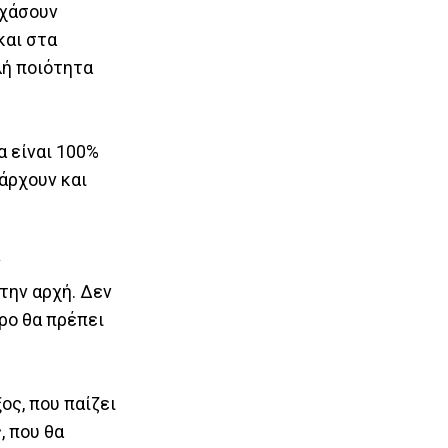
 χάσουν
και στα
λή ποιότητα
α είναι 100%
πάρχουν και
ν
την αρχή. Δεν
ρο θα πρέπει
ος, που παίζει
, που θα