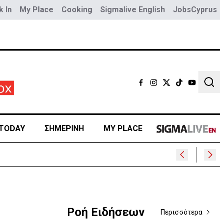
 In
My Place
Cooking
Sigmalive English
JobsCyprus
Sear
TODAY
ΣΗΜΕΡΙΝΗ
MY PLACE
Ροή Ειδήσεων
Περισσότερα