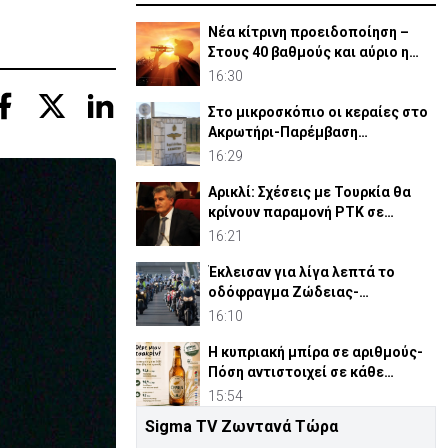
Νέα κίτρινη προειδοποίηση –
Στους 40 βαθμούς και αύριο η
θερμοκρασία
16:30
Στο μικροσκόπιο οι κεραίες στο
Ακρωτήρι-Παρέμβαση
περιβαλλοντικών οργανώσεων
16:29
Αρικλί: Σχέσεις με Τουρκία θα
κρίνουν παραμονή ΡΤΚ σε
ενδεχόμενη «κυβέρνηση»
16:21
Έκλεισαν για λίγα λεπτά το
οδόφραγμα Ζώδειας-
Αστρομερίτη οι μοτοσικλετιστές
16:10
Η κυπριακή μπίρα σε αριθμούς-
Πόση αντιστοιχεί σε κάθε
κάτοικο
15:54
Sigma TV Ζωντανά Τώρα
Ισότητα: «Κρατούμενοι