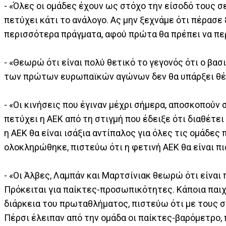
- «Όλες οι ομάδες έχουν ως στόχο την είσοδό τους σ
πετύχει κάτι το ανάλογο. Ας μην ξεχνάμε ότι πέρασε
περισσότερα πράγματα, αφού πρώτα θα πρέπει να περ
- «Θεωρώ ότι είναι πολύ θετικό το γεγονός ότι ο βασι
των πρώτων ευρωπαϊκών αγώνων δεν θα υπάρξει θέμ
- «Οι κινήσεις που έγιναν μέχρι σήμερα, αποσκοπούν
πετύχει η ΑΕΚ από τη στιγμή που έδειξε ότι διαθέτει 
η ΑΕΚ θα είναι ισάξια αντίπαλος για όλες τις ομάδε
ολοκληρώθηκε, πιστεύω ότι η φετινή ΑΕΚ θα είναι πι
- «Οι Άλβες, Λαμπάν και Μαρτσίνιακ θεωρώ ότι είνα
Πρόκειται για παίκτες-προσωπικότητες. Κάποια παιχν
διάρκεια του πρωταθλήματος, πιστεύω ότι με τους σ
Πέρσι έλειπαν από την ομάδα οι παίκτες-βαρόμετρο, 