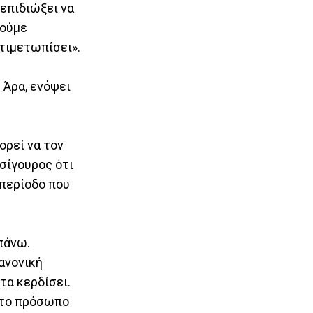
 επιδιώξει να
πούμε
τιμετωπίσει».
 Άρα, ενόψει
ορεί να τον
 σίγουρος ότι
 περίοδο που
πάνω.
κανονική
τα κερδίσει.
 στο πρόσωπο