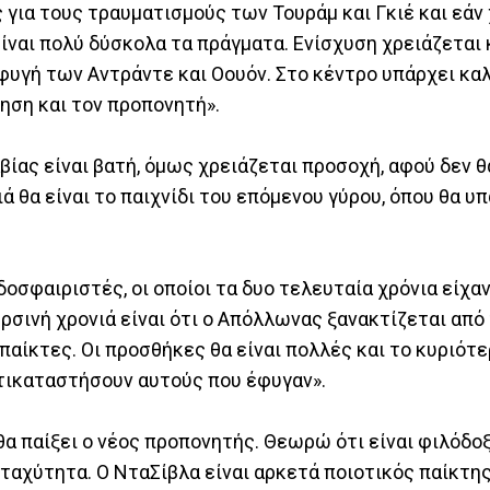
 για τους τραυματισμούς των Τουράμ και Γκιέ και εάν
ίναι πολύ δύσκολα τα πράγματα. Ενίσχυση χρειάζεται 
φυγή των Αντράντε και Οουόν. Στο κέντρο υπάρχει κα
κηση και τον προπονητή».
ίας είναι βατή, όμως χρειάζεται προσοχή, αφού δεν θ
ά θα είναι το παιχνίδι του επόμενου γύρου, όπου θα υ
δοσφαιριστές, οι οποίοι τα δυο τελευταία χρόνια είχα
ρσινή χρονιά είναι ότι ο Απόλλωνας ξανακτίζεται από 
παίκτες. Οι προσθήκες θα είναι πολλές και το κυριότε
ντικαταστήσουν αυτούς που έφυγαν».
θα παίξει ο νέος προπονητής. Θεωρώ ότι είναι φιλόδοξ
 ταχύτητα. Ο ΝταΣίβλα είναι αρκετά ποιοτικός παίκτης