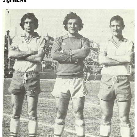
SigmaLive