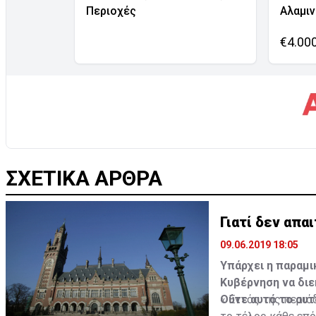
Περιοχές
Αλαμι
€4.00
ΣΧΕΤΙΚΑ ΑΡΘΡΑ
Γιατί δεν απα
09.06.2019 18:05
Υπάρχει η παραμικ
Κυβέρνηση να διε
Ούτε αυτό το αυτ
« Εντός της περιό