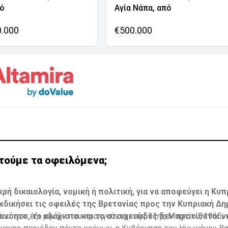
νό
Αγία Νάπα, από
0.000
€500.000
ιτούμε τα οφειλόμενα;
ρή δικαιολογία, νομική ή πολιτική, για να αποφεύγει η Κυπ
κδικήσει τις οφειλές της Βρετανίας προς την Κυπριακή Δη
ονόητο, το ελάχιστο και το στοιχειώδες δεν προτίθεται ν
δου των έξι μηνών που προηγούνται της 31ης Μαρτίου, 1965, 