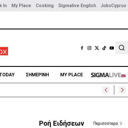
 In
My Place
Cooking
Sigmalive English
JobsCyprus
Sear
TODAY
ΣΗΜΕΡΙΝΗ
MY PLACE
Ροή Ειδήσεων
Περισσότερα