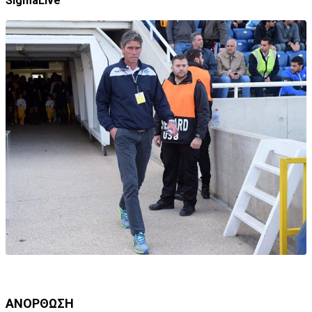
SigmaLive
ΑΝΟΡΘΩΣΗ