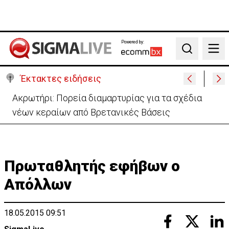
Powered by:
Search
Έκτακτες ειδήσεις
«Πόλεμος» Σάντσεθ-Μελόνι λόγω της Θέουτα:
Ελέγχους και από Ισπανία στα σύνορα
Πρωταθλητής εφήβων ο
Απόλλων
18.05.2015 09:51