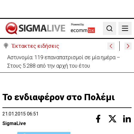
Powered by:
Search
Έκτακτες ειδήσεις
Θέλει να ξαναζωντανέψει την «Corner» o
Προύντζος - «Πληγώνει τις αναμνήσεις»
Το ενδιαφέρον στο Πολέμι
21.01.2015 06:51
SigmaLive