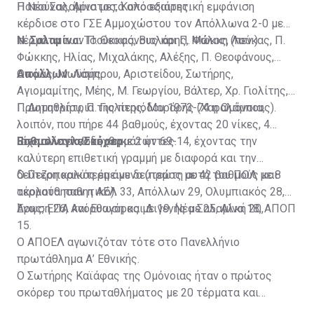
Πατούνας, Άριστος, Κολοσσιάτης.
Η Νέα Σαλαμίνα μετά από εξαιρετική εμφάνιση
κέρδισε στο ΓΣΕ Αμμοχώστου τον Απόλλωνα 2-0 με
τέρματα των Π. Θεοφάνους και Π. Φώκκη (πεν.)
Ν. Σαλαμίνα:
Τσούκκας, Βιολάρης, Μάλος, Λούκας, Π.
Φώκκης, Ηλίας, Μιχαλάκης, Αλέξης, Π. Θεοφάνους,
Θωμάς, Μωϋσής.
Απόλλων
: Λάμπρου, Αριστείδου, Σωτήρης,
Αγιομαμίτης, Μέης, Μ. Γεωργίου, Βάλτερ, Χρ. Γιολίτης,
Γ. Δημητρίου, Π. Γιολίτης, Μοράρης (Χαραλάμπους).
Πρωταθλήτρια της περιόδου 1973-74 η Ομόνοια,
λοιπόν, που πήρε 44 βαθμούς, έχοντας 20 νίκες, 4
Βαθμολογία/Σκόρερ
ισοπαλίες και δέχθηκε 2 ήττες.
Είχε συντελεστή τερμάτων 69-14, έχοντας την
καλύτερη επιθετική γραμμή με διαφορά και την
δεύτερη καλύτερη άμυνα (πρώτη αυτή του ΠΟΛ με 8
Ο Πεζοπορικός έμεινε δεύτερος με 42 βαθμούς και
τέρματα παθητικό).
ακολούθησαν η ΑΕΛ 33, Απόλλων 29, Ολυμπιακός 28,
Ένωση 26, Ανόρθωση και Διγενής με 25, Αλκή 20,
Άρης, ΕΠΑ και Ευαγόρας με 19, Νέα Σαλαμίνα 18, ΑΠΟΠ
15.
Ο ΑΠΟΕΛ αγωνιζόταν τότε στο Πανελλήνιο
πρωτάθλημα Α’ Εθνικής.
Ο Σωτήρης Καϊάφας της Ομόνοιας ήταν ο πρώτος
σκόρερ του πρωταθλήματος με 20 τέρματα και
ακολούθησαν ο Τ. Παπέττας με 15, Κόκος