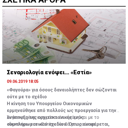
Σεναριολογία ενόψει… «Εστία»
09.06.2019 18:05
«Φαγούρα» για όσους δανειολήπτες δεν σώζονται
ούτε με το σχέδιο
Η κίνηση του Υπουργείου Οικονομικών
ερμηνεύθηκε από πολλούς ως προεργασία για την
ανάπτυξη της αρχιτεκτονικής ενός
Συγκεκριμένα, εκτιμάται ότι ακόμη και με το
συμπληρωματικού σχεδίου. Όπως αναφέρεται,
«δεκανίκι» του «Εστία» δεν θα μπορούν να