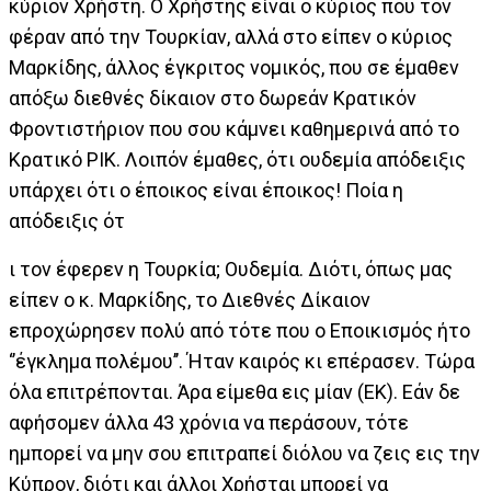
κύριον Χρήστη. Ο Χρήστης είναι ο κύριος που τον
φέραν από την Τουρκίαν, αλλά στο είπεν ο κύριος
Μαρκίδης, άλλος έγκριτος νομικός, που σε έμαθεν
απόξω διεθνές δίκαιον στο δωρεάν Κρατικόν
Φροντιστήριον που σου κάμνει καθημερινά από το
Κρατικό ΡΙΚ. Λοιπόν έμαθες, ότι ουδεμία απόδειξις
υπάρχει ότι ο έποικος είναι έποικος! Ποία η
απόδειξις ότ
ι τον έφερεν η Τουρκία; Ουδεμία. Διότι, όπως μας
είπεν ο κ. Μαρκίδης, το Διεθνές Δίκαιον
επροχώρησεν πολύ από τότε που ο Εποικισμός ήτο
‘’έγκλημα πολέμου’’. Ήταν καιρός κι επέρασεν. Τώρα
όλα επιτρέπονται. Άρα είμεθα εις μίαν (ΕΚ). Εάν δε
αφήσομεν άλλα 43 χρόνια να περάσουν, τότε
ημπορεί να μην σου επιτραπεί διόλου να ζεις εις την
Κύπρον, διότι και άλλοι Χρήσται μπορεί να