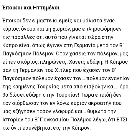
Έποικοι και Ηττημένοι
Έποικοι δεν είμαστε κι εμείς και μάλιστα ένας
κύριος, όνομα και μη χωριόν, μας επληροφόρησεν
τις προάλλες ότι αυτό που γίνεται τώρα στην
Κύπρο είναι όπως έγινεν στη Γερμανία μετά τον Β'
Παγκόσμιον Πόλεμον. Όταν χάσεις τον πόλεμον, μας
είπεν ο κύριος, πληρώνεις. Χάνεις εδάφη. Η Κύπρος
σαν τη Γερμανίαν του Χίτλερ που έχασεν τον Β’
Παγκόσμιον πόλεμον έχασεν τον... πόλεμον εναντίον
της καημένης Τουρκίας μετά από εισβολήν και... άρα
θα δώσει εδάφη στην Τουρκίαν! Τώρα επειδή δεν
τον διόρθωσαν τον εν λόγω κύριον ακροατήν που
μας εξήγησεν τόσον γλαφυρά και... θυμωτά την
Ιστορίαν του Β’ Παγκοσμίου Πολέμου λέγω, ότι ΕΤΣΙ
τω όντι εσυνέβη και εις την Κύπρον.