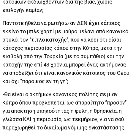
κατοίκων εκδιωχθέντων δια της βίας, χωρίς
επιλογήν καμίαν;
Πάντοτε ήθελα να ρωτήσω αν ΔΕΝ έχει κάποιος
εκείνο το μπλε χαρτί με μαύρο μελάνι από κανονικό
στυλό, τον ‘’τίτλο κατοχής’’, που να λέει ότι είσαι
κάτοχος περιουσίας κάπου στην Κύπρο, μετά την
εισβολή από την Τουρκία (με το συμπάθιο) και την
κατοχήν της επί 43 χρόνια, μπορεί ένας ακτήμονας
να αποδείξει ότι είναι κανονικός κάτοικος του Θεού
και όχι ‘’πάροικος εν τη γη’’;
-Θα είναι ο ακτήμων κανονικός πολίτης σε μιαν
Κύπρο όπου προβλέπεται, ως απαραίτητο ‘’προσόν’’
για απόκτηση υπηκοότητας η φυλή, η θρησκεία, η
γλώσσα ΚΑΙ η περιουσία, ως τεκμήριον, για να σού
παραχωρηθεί το δικαίωμα νόμιμης εγκατάστασης