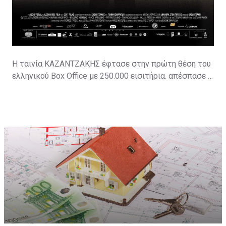
Η ταινία ΚΑΖΑΝΤΖΑΚΗΣ έφτασε στην πρώτη θέση του
ελληνικού Box Office με 250.000 εισιτήρια. απέσπασε 4
βραβεία στο 51ο Διεθνές Φεστιβάλ Κινηματογράφου
στο Χιούστον (Worldfest): Grand Remi Award
Καλύτερης Ταινίας, Gold Remi Award Καλύτερης
Μουσικής για τον Μίνω Μάτσα, Gold Remi Award
Καλύτερης Φωτογραφίας για τον Άρι Σταύρου,
βραβείο κριτικών κινηματογράφου Αμερικής ως
Καλύτερος Ηθοποιός στον Οδυσσέα
Παπασπηλιόπουλο και 2 υποψηφιότητες για Gold Remi
Award για την Μαρίνα Καλογήρου και τον Θοδωρή
Αθερίδη. Κέρδισε το Βραβείο Φωτογραφίας στο
Φεστιβάλ Κινηματογράφου της Ischia στην Ιταλία,
καθώς και τα Βραβεία Κοινού στο Greek Film Expo της