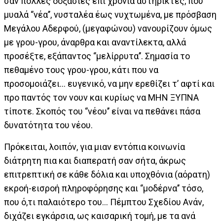
σαν πολλές δοξασίες επί χρόνια αστήρικτες, που
μυαλά ‘’νέα’’, νυσταλέα έως νυχτωμένα, με πρόσβαση
Μεγάλου Αδερφού, (μεγαφώνου) νανουρίζουν όμως
με γρου-γρου, άναρθρα και αναντίλεκτα, αλλά
προσέξτε, εξάπαντος ‘’μελίρρυτα’’. Σημασία το
πεθαμένο τους γρου-γρου, κάτι που να
προσομοιάζει... ευγενικό, να μην ερεθίζει τ’ αφτί και
προ παντός τον νουν και κυρίως να ΜΗΝ ΞΥΠΝΑ
τίποτε. Σκοπός του ‘’νέου’’ είναι να πεθάνει πάσα
δυνατότητα του νέου.
Πρόκειται, λοιπόν, για μιαν εντόπια κοινωνία
διάτρητη πια και διαπερατή σαν σήτα, άκρως
επιτρεπτική σε κάθε δόλια και υποχθόνια (αόρατη)
εκροή-εισροή πληροφόρησης και ‘’μοδέρνα’’ τόσο,
που ό,τι παλαιότερο του... Πέμπτου Σχεδίου Ανάν,
διχάζει εγκάρσια, ως καισαρική τομή, με τα ανά