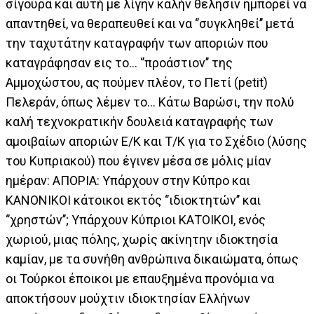
σίγουρα και αυτή με λίγην καλήν θέλησιν ημπορεί να
απαντηθεί, να θεραπευθεί και να ‘’συγκληθεί’’ μετά
την ταχυτάτην καταγραφήν των αποριών που
καταγράφησαν εις το... ‘’προάστιον’’ της
Αμμοχώστου, ας πούμεν πλέον, το Πετί (petit)
Πελεράν, όπως λέμεν το... Κάτω Βαρώσι, την πολύ
καλή τεχνοκρατικήν δουλειά καταγραφής των
αμοιβαίων αποριών Ε/Κ και Τ/Κ για το Σχέδιο (λύσης
του Κυπριακού) που έγινεν μέσα σε μόλις μίαν
ημέραν: ΑΠΟΡΙΑ: Υπάρχουν στην Κύπρο και
ΚΑΝΟΝΙΚΟΙ κάτοικοι εκτός ‘’ιδιοκτητών’’ και
‘’χρηστών’’; Υπάρχουν Κύπριοι ΚΑΤΟΙΚΟΙ, ενός
χωριού, μιας πόλης, χωρίς ακίνητην ιδιοκτησία
καμίαν, με τα συνήθη ανθρώπινα δικαιώματα, όπως
οι Τούρκοι έποικοι με επαυξημένα προνόμια να
αποκτήσουν μούχτιν ιδιοκτησίαν Ελλήνων