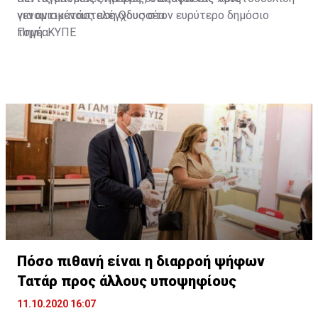
νενομισμένους ελέγχους στον ευρύτερο δημόσιο
για αντικατάσταση Οδυσσέα
τομέα.
Πηγή: ΚΥΠΕ
Πόσο πιθανή είναι η διαρροή ψήφων
Τατάρ προς άλλους υποψηφίους
11.10.2020 16:07