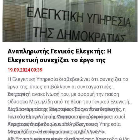
Αναπληρωτής Γενικός Ελεγκτής: H
Ελεγκτική συνεχίζει το έργο της
19.09.2024 09:39
Η Ελεγκτική Υπηρεσία διαβεβαιώνει ότι συνεχίζει το
έργο της, όπως επιβάλλουν οι συνταγματικές
επιταγές.
Σε γραπτή ανακοίνωσή του, με αφορμή την παύση
Οδυσσέα Μιχαηλίδη από τη θέση του Γενικού Ελεγκτή
λόγω ανάρμοστης συμπεριφοράς, ο Αναπληρωτής
Διαβάστε επίσης:
Οδυσσέας: Τα σενάρια διαδοχής, η
Γενικός Ελεγκτής της Δημοκρατίας, Κυριάκος
πόρτα της πολιτικής &amp; οι προεδρικοί χειρισμοί
Κυριάκου, διαβεβαιώνει ότι η Ελεγκτική Υπηρεσία
Αποχαιρέτησε τους συναδέλφους του ο
συνεχίζει το έργο της, όπως επιβάλλουν οι
Μιχαηλίδης-«Η απόφαση καταργεί την ΕΥ»
συνταγματικές επιταγές, διεξάγοντας τους
ΚΕ: Τις επόμενες ημέρες οι αποφάσεις Χριστοδουλίδη