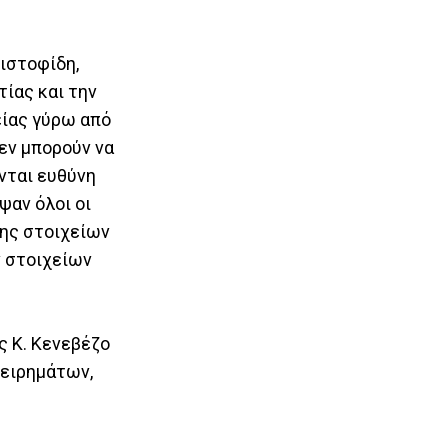
ριστοφίδη,
ίας και την
είας γύρω από
εν μπορούν να
νται ευθύνη
ψαν όλοι οι
ψης στοιχείων
ν στοιχείων
ς Κ. Κενεβέζο
χειρημάτων,