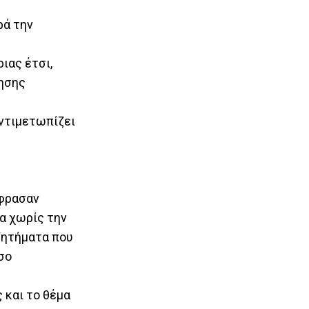
ρά την
ιας έτσι,
κησης
αντιμετωπίζει
έφρασαν
τα χωρίς την
ζητήματα που
όσο
 και το θέμα