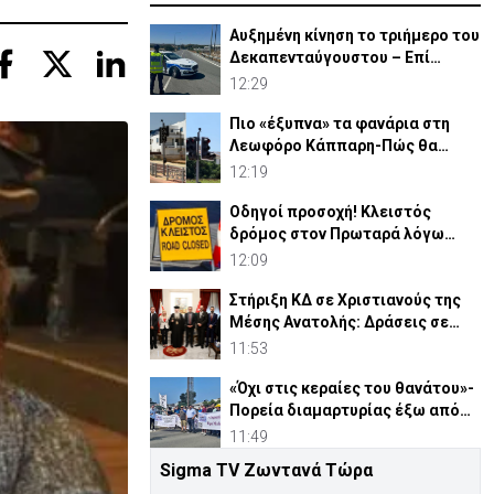
Αυξημένη κίνηση το τριήμερο του
Δεκαπενταύγουστου – Επί
ποδός η Αστυνομία
12:29
Πιο «έξυπνα» τα φανάρια στη
Λεωφόρο Κάππαρη-Πώς θα
λειτουργούν
12:19
Οδηγοί προσοχή! Κλειστός
δρόμος στον Πρωταρά λόγω
έργων
12:09
Στήριξη ΚΔ σε Χριστιανούς της
Μέσης Ανατολής: Δράσεις σε
Γάζα-Συρία-Ιορδανία
11:53
«Όχι στις κεραίες του θανάτου»-
Πορεία διαμαρτυρίας έξω από
τις Β. Βάσεις
11:49
Sigma TV Ζωντανά Τώρα
Χρουστσόφ για Μακάριο: «Οι