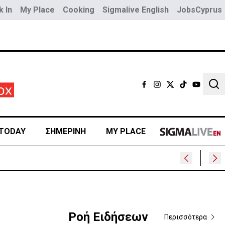
 In
My Place
Cooking
Sigmalive English
JobsCyprus
Sear
TODAY
ΣΗΜΕΡΙΝΗ
MY PLACE
ρα
Ροή Ειδήσεων
Περισσότερα