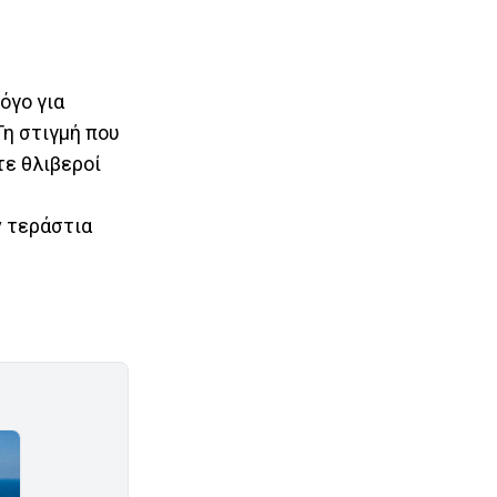
όγο για
Τη στιγμή που
τε θλιβεροί
ν τεράστια