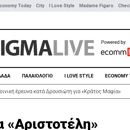
conomy Today
City
I Love Style
Madame Figaro
Check
Powered by:
ΛΑΔΑ
ΠΑΛΑΙΟΛΟΓΙΟ
I LOVE STYLE
ECONOMY 
 λόγω της Θέουτα: Ελέγχους και από Ισπανία στα σύνο
α «Αριστοτέλη»