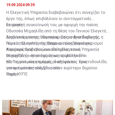
19.09.2024 09:39
Η Ελεγκτική Υπηρεσία διαβεβαιώνει ότι συνεχίζει το
έργο της, όπως επιβάλλουν οι συνταγματικές
επιταγές.
Σε γραπτή ανακοίνωσή του, με αφορμή την παύση
Οδυσσέα Μιχαηλίδη από τη θέση του Γενικού Ελεγκτή
λόγω ανάρμοστης συμπεριφοράς, ο Αναπληρωτής
Διαβάστε επίσης:
Οδυσσέας: Τα σενάρια διαδοχής, η
Γενικός Ελεγκτής της Δημοκρατίας, Κυριάκος
πόρτα της πολιτικής &amp; οι προεδρικοί χειρισμοί
Κυριάκου, διαβεβαιώνει ότι η Ελεγκτική Υπηρεσία
Αποχαιρέτησε τους συναδέλφους του ο
συνεχίζει το έργο της, όπως επιβάλλουν οι
Μιχαηλίδης-«Η απόφαση καταργεί την ΕΥ»
συνταγματικές επιταγές, διεξάγοντας τους
ΚΕ: Τις επόμενες ημέρες οι αποφάσεις Χριστοδουλίδη
νενομισμένους ελέγχους στον ευρύτερο δημόσιο
για αντικατάσταση Οδυσσέα
τομέα.
Πηγή: ΚΥΠΕ