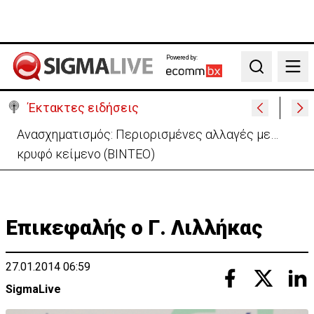
Powered by:
Search
Έκτακτες ειδήσεις
H σημασία της εισόδου της Meridiam για την
ηλεκτρική διασύνδεση Ελλάδας-Κύπρου
Επικεφαλής ο Γ. Λιλλήκας
27.01.2014 06:59
SigmaLive