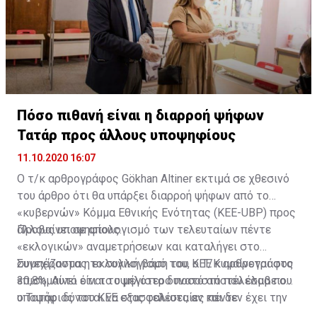
Πόσο πιθανή είναι η διαρροή ψήφων
Τατάρ προς άλλους υποψηφίους
11.10.2020 16:07
Ο τ/κ αρθρογράφος Gökhan Altiner εκτιμά σε χθεσινό
του άρθρο ότι θα υπάρξει διαρροή ψήφων από το
«κυβερνών» Κόμμα Εθνικής Ενότητας (KEE-UBP) προς
άλλους υποψηφίους.
Προβαίνει σε απολογισμό των τελευταίων πέντε
«εκλογικών» αναμετρήσεων και καταλήγει στο
συμπέρασμα η εκλογική βάση του ΚΕΕ κυμαίνεται στο
Συνεχίζοντας το συλλογισμό του, ο Τ/Κ αρθρογράφος
30,8%. Αυτό είναι το μέγιστο δυνατό αποτέλεσμα που
επισημαίνει ότι το υψηλότερο ποσοστό που έλαβε ο
ο Τατάρ δύναται να εξασφαλίσει, αν και δεν έχει την
υποψήφιος του ΚΕΕ στις τελευταίες πέντε
προσωπικότητα που είχε ο Ντερβίς Έρογλου – ο
αναμετρήσεις στον πρώτο γύρο ήταν 30,4% και το