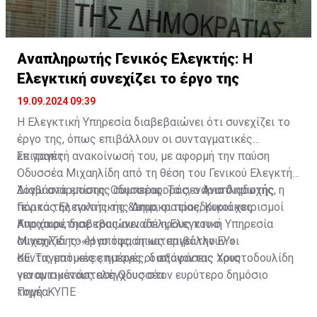
Αναπληρωτής Γενικός Ελεγκτής: H
Ελεγκτική συνεχίζει το έργο της
19.09.2024 09:39
Η Ελεγκτική Υπηρεσία διαβεβαιώνει ότι συνεχίζει το
έργο της, όπως επιβάλλουν οι συνταγματικές
επιταγές.
Σε γραπτή ανακοίνωσή του, με αφορμή την παύση
Οδυσσέα Μιχαηλίδη από τη θέση του Γενικού Ελεγκτή
λόγω ανάρμοστης συμπεριφοράς, ο Αναπληρωτής
Διαβάστε επίσης:
Οδυσσέας: Τα σενάρια διαδοχής, η
Γενικός Ελεγκτής της Δημοκρατίας, Κυριάκος
πόρτα της πολιτικής &amp; οι προεδρικοί χειρισμοί
Κυριάκου, διαβεβαιώνει ότι η Ελεγκτική Υπηρεσία
Αποχαιρέτησε τους συναδέλφους του ο
συνεχίζει το έργο της, όπως επιβάλλουν οι
Μιχαηλίδης-«Η απόφαση καταργεί την ΕΥ»
συνταγματικές επιταγές, διεξάγοντας τους
ΚΕ: Τις επόμενες ημέρες οι αποφάσεις Χριστοδουλίδη
νενομισμένους ελέγχους στον ευρύτερο δημόσιο
για αντικατάσταση Οδυσσέα
τομέα.
Πηγή: ΚΥΠΕ