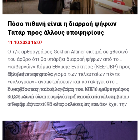
Πόσο πιθανή είναι η διαρροή ψήφων
Τατάρ προς άλλους υποψηφίους
11.10.2020 16:07
Ο τ/κ αρθρογράφος Gökhan Altiner εκτιμά σε χθεσινό
του άρθρο ότι θα υπάρξει διαρροή ψήφων από το
«κυβερνών» Κόμμα Εθνικής Ενότητας (KEE-UBP) προς
άλλους υποψηφίους.
Προβαίνει σε απολογισμό των τελευταίων πέντε
«εκλογικών» αναμετρήσεων και καταλήγει στο
συμπέρασμα η εκλογική βάση του ΚΕΕ κυμαίνεται στο
Συνεχίζοντας το συλλογισμό του, ο Τ/Κ αρθρογράφος
30,8%. Αυτό είναι το μέγιστο δυνατό αποτέλεσμα που
επισημαίνει ότι το υψηλότερο ποσοστό που έλαβε ο
ο Τατάρ δύναται να εξασφαλίσει, αν και δεν έχει την
υποψήφιος του ΚΕΕ στις τελευταίες πέντε
προσωπικότητα που είχε ο Ντερβίς Έρογλου – ο
αναμετρήσεις στον πρώτο γύρο ήταν 30,4% και το
υποψήφιος του ΚΕΕ στις τελευταίες αναμετρήσεις.
χαμηλότερο 22,73%. Ο αρθρογράφος τονίζει ότι
πρόκειται για μια αμφίρροπη αναμέτρηση με ανοικτό
κάθε ενδεχόμενο.