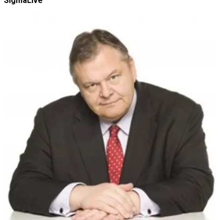
SigmaLive