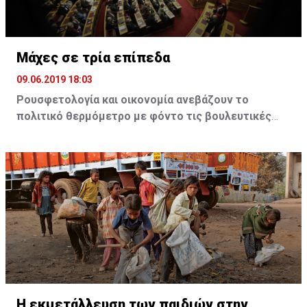
παρόντος.
Μάχες σε τρία επίπεδα
09.06.2019 18:03
Ρουσφετολογία και οικονομία ανεβάζουν το
πολιτικό θερμόμετρο με φόντο τις βουλευτικές
εκλογές της 7ης Ιουλίου
Τσίπρας και Μητσοτάκης παίζουν τα ρέστα τους, σε
μια προσπάθεια να αυξήσουν την εκλογική τους
δύναμη. Στο ΚΙΝΑΛ η ρήξη Γεννηματά - Βενιζέλου
προκαλεί τριγμούς. Βαρουφάκης και Βελόπουλος
δίνουν μάχη για να μπουν στη βουλή
Η μεγάλη νίκη στις ευρωεκλογές για τη Νέα
Δημοκρατία έχει πλέον μεταφέρει τη συζήτηση
στον αν το κόμμα της αξιωματικής αντιπολίτευσης
Η εκμετάλλευση των παιδιών στην