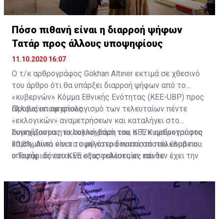
Πόσο πιθανή είναι η διαρροή ψήφων
Τατάρ προς άλλους υποψηφίους
11.10.2020 16:07
Ο τ/κ αρθρογράφος Gökhan Altiner εκτιμά σε χθεσινό
του άρθρο ότι θα υπάρξει διαρροή ψήφων από το
«κυβερνών» Κόμμα Εθνικής Ενότητας (KEE-UBP) προς
άλλους υποψηφίους.
Προβαίνει σε απολογισμό των τελευταίων πέντε
«εκλογικών» αναμετρήσεων και καταλήγει στο
συμπέρασμα η εκλογική βάση του ΚΕΕ κυμαίνεται στο
Συνεχίζοντας το συλλογισμό του, ο Τ/Κ αρθρογράφος
30,8%. Αυτό είναι το μέγιστο δυνατό αποτέλεσμα που
επισημαίνει ότι το υψηλότερο ποσοστό που έλαβε ο
ο Τατάρ δύναται να εξασφαλίσει, αν και δεν έχει την
υποψήφιος του ΚΕΕ στις τελευταίες πέντε
προσωπικότητα που είχε ο Ντερβίς Έρογλου – ο
αναμετρήσεις στον πρώτο γύρο ήταν 30,4% και το
υποψήφιος του ΚΕΕ στις τελευταίες αναμετρήσεις.
χαμηλότερο 22,73%. Ο αρθρογράφος τονίζει ότι
πρόκειται για μια αμφίρροπη αναμέτρηση με ανοικτό
κάθε ενδεχόμενο.