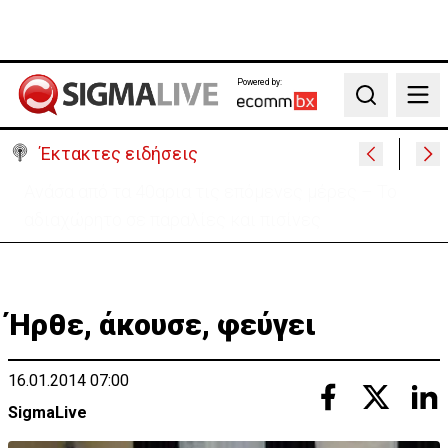
Powered by:
Search
Έκτακτες ειδήσεις
Ραντεβού με τις «Περσείδες»: Κορυφώνεται το
εντυπωσιακό φαινόμενο στην Κύπρο
Ήρθε, άκουσε, φεύγει
16.01.2014 07:00
SigmaLive