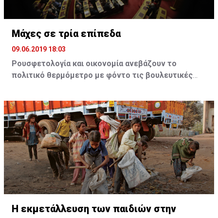
Μάχες σε τρία επίπεδα
09.06.2019 18:03
Ρουσφετολογία και οικονομία ανεβάζουν το
πολιτικό θερμόμετρο με φόντο τις βουλευτικές
εκλογές της 7ης Ιουλίου
Τσίπρας και Μητσοτάκης παίζουν τα ρέστα τους, σε
μια προσπάθεια να αυξήσουν την εκλογική τους
δύναμη. Στο ΚΙΝΑΛ η ρήξη Γεννηματά - Βενιζέλου
προκαλεί τριγμούς. Βαρουφάκης και Βελόπουλος
δίνουν μάχη για να μπουν στη βουλή
Η μεγάλη νίκη στις ευρωεκλογές για τη Νέα
Δημοκρατία έχει πλέον μεταφέρει τη συζήτηση
στον αν το κόμμα της αξιωματικής αντιπολίτευσης
Η εκμετάλλευση των παιδιών στην
θα καταφέρει την αυτοδυναμία στις εκλογές της