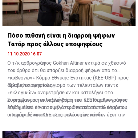
Πόσο πιθανή είναι η διαρροή ψήφων
Τατάρ προς άλλους υποψηφίους
11.10.2020 16:07
Ο τ/κ αρθρογράφος Gökhan Altiner εκτιμά σε χθεσινό
του άρθρο ότι θα υπάρξει διαρροή ψήφων από το
«κυβερνών» Κόμμα Εθνικής Ενότητας (KEE-UBP) προς
άλλους υποψηφίους.
Προβαίνει σε απολογισμό των τελευταίων πέντε
«εκλογικών» αναμετρήσεων και καταλήγει στο
συμπέρασμα η εκλογική βάση του ΚΕΕ κυμαίνεται στο
Συνεχίζοντας το συλλογισμό του, ο Τ/Κ αρθρογράφος
30,8%. Αυτό είναι το μέγιστο δυνατό αποτέλεσμα που
επισημαίνει ότι το υψηλότερο ποσοστό που έλαβε ο
ο Τατάρ δύναται να εξασφαλίσει, αν και δεν έχει την
υποψήφιος του ΚΕΕ στις τελευταίες πέντε
προσωπικότητα που είχε ο Ντερβίς Έρογλου – ο
αναμετρήσεις στον πρώτο γύρο ήταν 30,4% και το
υποψήφιος του ΚΕΕ στις τελευταίες αναμετρήσεις.
χαμηλότερο 22,73%. Ο αρθρογράφος τονίζει ότι
πρόκειται για μια αμφίρροπη αναμέτρηση με ανοικτό