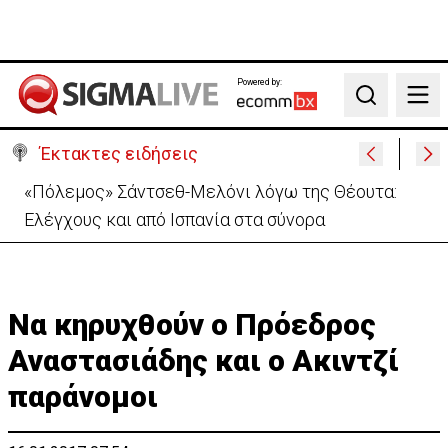
Powered by:
Search
Έκτακτες ειδήσεις
30 χρόνια από τις δολοφονίες Ισαάκ-Σολωμού-
Εκδήλωση μνήμης απόψε στο Παραλίμνι
Να κηρυχθούν ο Πρόεδρος
Αναστασιάδης και ο Ακιντζί
παράνομοι