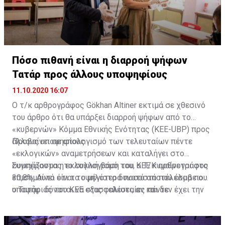
Πόσο πιθανή είναι η διαρροή ψήφων
Τατάρ προς άλλους υποψηφίους
11.10.2020 16:07
Ο τ/κ αρθρογράφος Gökhan Altiner εκτιμά σε χθεσινό
του άρθρο ότι θα υπάρξει διαρροή ψήφων από το
«κυβερνών» Κόμμα Εθνικής Ενότητας (KEE-UBP) προς
άλλους υποψηφίους.
Προβαίνει σε απολογισμό των τελευταίων πέντε
«εκλογικών» αναμετρήσεων και καταλήγει στο
συμπέρασμα η εκλογική βάση του ΚΕΕ κυμαίνεται στο
Συνεχίζοντας το συλλογισμό του, ο Τ/Κ αρθρογράφος
30,8%. Αυτό είναι το μέγιστο δυνατό αποτέλεσμα που
επισημαίνει ότι το υψηλότερο ποσοστό που έλαβε ο
ο Τατάρ δύναται να εξασφαλίσει, αν και δεν έχει την
υποψήφιος του ΚΕΕ στις τελευταίες πέντε
προσωπικότητα που είχε ο Ντερβίς Έρογλου – ο
αναμετρήσεις στον πρώτο γύρο ήταν 30,4% και το
υποψήφιος του ΚΕΕ στις τελευταίες αναμετρήσεις.
χαμηλότερο 22,73%. Ο αρθρογράφος τονίζει ότι