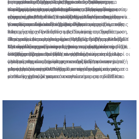
μπορεί να έρθει και να λάβει και τη δεύτερη
την ανάλυση ζαχάρου, για την οποία μέσα στον
επίσης απλοποίηση. Στα δημόσια νοσηλευτήρια,
το προσωπικό. Αυτό πρέπει να διορθωθεί και να
δεν πρέπει να ξεχνά πως έχει το δικαίωμα της
συσκευασία για να ολοκληρώσει την αγωγή του»,
κατάλογο υπάρχουν 34 αναλύσεις. Όπως είπε, ο
συνέχισε, γίνονται προσπάθειες από τους τεχνικούς
παραμείνουν στον κατάλογο μόνο τα εργαστήρια που
ελεύθερης επιλογής, μπορεί να επιλέξει ο ίδιος το
Καταγγελίες για συγκεκριμένους ιατρούς που
εξήγησε.
γιατρός που θα κάνει την παραγγελία εύκολα μπορεί
τους για να λυθεί αυτό το ζήτημα, κάτι που πρέπει να
είναι συμβεβλημένα με τον ΟΑΥ και οι διευθυντές
εργαστήριο που θα επισκεφθεί και δεν μπορεί ο
συμμετέχουν στο ΓεΣΥ αλλά παράλληλα συνεχίζουν να
να πατήσει κατά λάθος μιαν άλλη παραγγελία από τις
γίνει και στα ιδιωτικά εργαστήρια.
τους», συμπλήρωσε ο δρ Χαριλάου.
γιατρός του να του επιβάλει σε ποιο εργαστήριο θα
ασκούν και ιδιωτική ιατρική, δήλωσε ότι έχει στην
Υπενθύμισε ότι το δικαίωμα στην άσκηση ιδιωτικής
34 που υπάρχουν διαθέσιμες. Σε αυτή την περίπτωση,
πάει.
κατοχή του ο Πρόεδρος του Παγκύπριου Συνδέσμου
ιατρικής, ήταν ένα από τα βασικά μας αιτήματα.
συνέχισε, αν το εργαστήριο προχωρήσει και αλλάξει
Ιδιωτικών Νοσηλευτηρίων (ΠΑΣΙΝ), Σάββας Καδής.
«Αποτελεί ένα από τα κύρια σημεία τριβής με το ΓεΣΥ
Περαιτέρω, ερωτηθείς εάν τα ιδιωτικά νοσηλευτήρια
την ανάλυση από μόνο του για να γίνει η σωστή, τότε
Καταγγελίες για γιατρούς που παρανομούν
Μιλώντας στη «Σ» και κληθείς να σχολιάσει τη μέχρι
και είναι ένας από τους λόγους που δεν μπήκαμε στο
κάνουν δεύτερες σκέψεις για να ενταχθούν στο ΓεΣΥ, ο
δεν θα αποζημιωθεί από το σύστημα.
στιγμής πορεία του ΓεΣΥ, ο κ. Καδής είπε ότι πολλοί
σύστημα. Είναι κοροϊδία το γεγονός ότι συνάδελφοι οι
κ. Καδής τόνισε ότι μόνο αν έρθουν συγκεκριμένες
«Η βασική μας απαίτηση είναι ο ασθενής να έχει το
γιατροί παρανομούν με την ανοχή και τη σιωπηρή
οποίοι αποφάσισαν να μπουν στο ΓεΣΥ, κάνουν αυτό
αλλαγές θα είναι πρόθυμοι να συζητήσουν την ένταξή
όφελος της αποζημίωσης που δικαιούται και να το
παρότρυνση του ΟΑΥ. «Έχουμε συγκεκριμένα ονόματα
για το οποίο αγωνιστήκαμε να πετύχουμε και μας
τους στο σύστημα.
μεταφέρει εκεί που θέλει. Για παράδειγμα, εάν ο
«Αν αλλάξει αυτό το σημείο ανοίγει ο δρόμος για να
και θα κινηθούμε νομικά εναντίον τους», πρόσθεσε.
είπαν 'όχι'», συνέχισε.
ασθενής χρειάζεται τεστ κοπώσεως και το ΓεΣΥ το
μπουν οι γιατροί και τα νοσηλευτήρια στο ΓεΣΥ και
κοστολογεί στα 100 ευρώ, ενώ στον ιδιωτικό τομέα
τότε και μόνον τότε θα έχουμε ένα σύστημα που θα το
είναι στα 150 ευρώ, να έχει την επιλογή είτε να το
ζηλεύει όλη η Ευρώπη», είπε χαρακτηριστικά.
κάνει δωρεάν στο ΓεΣΥ είτε να πάει στον ιδιώτη και να
πληρώσει μόνο τη διαφορά, δηλαδή τα 50 ευρώ»,
εξήγησε.