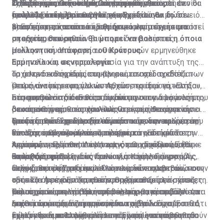
δεδομένες).
Ο Υπουργός Οικονομικών, πάντως, θεωρεί εν
εναλλακτικού σχεδίου για ένα μέρος των
Τα ερωτήματα του Υπ. Οικονομικών
είχε ζητήσει, ανεπίσημα, πληροφορίες από τα
ενταχθούν στο Εστία, θα απορριφθούν, επειδή δεν θα
2) Ενδεικτικό ποσοστό των δανειοληπτών, οι οποίοι
Είναι γνωστόν ότι πέραν των Συνθηκών Εγγυήσεως
πολλοίς ότι η λειτουργία του Σχεδίου θα δώσει
δανειοληπτών, που θα απορριφθούν, λόγω μη
τραπεζικά ιδρύματα και συγκεκριμένα:
μπορούν να πληρώσουν.
στις 30 Σεπτεμβρίου 2017 εξυπηρετούσαν το δάνειό
και Συμμαχίας, καθώς και της Συνθήκης Εγκαθίδρυσης
Υπάρχει η παραμικρή δικαιολογία, νομική ή πολιτική,
απαντήσεις και απτά αριθμητικά και μετρήσιμα
βιωσιμότητας από το «Εστία».
τους και μετά από αυτή την ημερομηνία έχει καταστεί
3) Ενδεικτικό ποσοστό των δανειοληπτών, οι οποίοι
υπάρχει μια σημαντική ανεξάρτητη συμφωνία μεταξύ
για να αποφεύγει η Κυπριακή Κυβέρνηση να διεκδικήσει
στοιχεία, στα οποία θα μπορεί να βασιστεί η όποια
μη εξυπηρετούμενο.
μπορεί να θεωρηθούν βιώσιμοι δανειολήπτες.
Κύπρου και Αγγλίας, η οποία συνοδεύει τα άλλα
τις οφειλές της Βρετανίας προς την Κυπριακή
μελλοντική απόφαση του Κράτους
Η κίνηση του Υπουργείου Οικονομικών ερμηνεύθηκε
έγγραφα και συνθήκες που ρυθμίζουν το καθεστώς
Δημοκρατία;
Ερμηνεία και σεναριολογία
από πολλούς ως η προεργασία για την ανάπτυξη της
της Κύπρου και η οποία προβλέπει την καταβολή
Τα άστρα ευθυγραμμίστηκαν και το σχέδιο «Εστία»
αρχιτεκτονικής ενός συμπληρωματικού σχεδίου.
Το ιρλανδικό σχέδιο, που βρισκόταν στο τραπέζι των
χρηματικών ποσών προς την Κυπριακή Δημοκρατία. Τα
μετρά αντίστροφα για να τεθεί σε εφαρμογή, κατά
Όπως αναφέρεται, άλλωστε, και στο ίδιο το «Εστία»,
επιλογών των κυπριακών Αρχών, προτού καταλήξουν
ποσά αυτά εμπίπτουν σε δύο κατηγορίες:
πάσα πιθανότητα εντός του δεύτερου
οι περιπτώσεις που θα απορρίπτονται για λόγους μη
στο μοντέλο τού «Εστία», έκανε την επανεμφάνισή του
Στη συμφωνία δίδεται το δικαίωμα στον δανειολήπτη,
δεκαπενθήμερου του Ιουλίου. Οι εκτιμήσεις για την
βιωσιμότητας, θα αποστέλλονται στο Υπουργείο
στους οικονομικούς κύκλους ως ένα πιθανό σενάριο
σε κάποια ή κάποιες χρονικές στιγμές, να αποκτήσει
α) Εκείνα που καθορίζονται ρητά στη συμφωνία και
απόδοση του Σχεδίου δίνουν και παίρνουν και οι
Οικονομικών και θα αξιολογούνται με την προοπτική
για να δοθεί δίχτυ προστασίας στους δανειολήπτες,
ξανά το σπίτι του με την πάροδο κάποιων ετών, εάν
Τροφή στη σεναριολογία έδωσαν και οι αναφορές του
αφορούν ποσά που καλύπτουν κυρίως την πρώτη
υπολογισμοί των τραπεζιτών φέρουν, σε κάποιες
ένταξής τους σε άλλα συμπληρωματικά σχέδια του
που δεν τα βγάζουν πέρα ούτε με το «Εστία». Το
δύναται οικονομικά να το πράξει.
Υπουργού Οικονομικών στο κρατικό ραδιόφωνο την
πενταετία μετά την ανακήρυξη της Κυπριακής
περιπτώσεις, έναν στους τρεις και, σε άλλες, έναν
κράτους.
λεγόμενο «sale and leaseback», που χρησιμοποιήθηκε
περασμένη Πέμπτη. Λέγοντας ότι το Σχέδιο «Εστία»
Αφετέρου, πρόσθεσε ο Υπουργός Οικονομικών, θα
Δημοκρατίας και άλλα ειδικά καθορισμένα ποσά για
στους δύο επιλέξιμους δανειολήπτες να μένουν,
ευρέως στην Ιρλανδία, προνοεί, σε γενικές γραμμές,
Ξεκαθάρισμα
θα λειτουργήσει εντός Ιουλίου, ο Χάρης Γεωργιάδης
υπάρχει ξεκάθαρη εικόνα και για το άλλο άκρο. «Αν
ορισμένους σκοπούς. Αυτά έχουν πληρωθεί.
τελικά, εκτός Σχεδίου.
ότι ο δανειολήπτης πωλεί την κύριά του κατοικία στην
αναφέρθηκε και σ’ «ένα άλλο πλεονέκτημα» τού
υπάρχουν πράγματι περιπτώσεις δανειοληπτών, που
Πηγές από το Υπουργείο Οικονομικών επιβεβαιώνουν
τράπεζα ή σε έναν κρατικό φορέα και ξοφλά.
«Εστία». Αφενός, όπως είπε, θα ξεκαθαρίσει «πόσες
ούτε καν με το Εστία, αυτήν τη σημαντική ενίσχυση, τη
στη «Σ» ότι έχουν ζητηθεί στοιχεία από τις τράπεζες
β) Εκείνα τα ποσά που θα έπρεπε να καταβάλλονταν
Ταυτόχρονα, υπογράφει συμβόλαιο και ενοικιάζει το
περιπτώσεις εμπίπτουν στα κριτήρια, πόσες
μείωση του υπολοίπου, τη δόση που θα καταβάλλεται
και σημειώνουν ότι θα ήταν τουλάχιστον πρόωρο να
Θέλουμε, τώρα, να βάλουμε σε εφαρμογή το ‘Εστία’, να
ανά πενταετία μετά το 1965 από την Αγγλική
σπίτι του από τον αγοραστή του.
περιπτώσεις δεν μπορούν να ενταχθούν στο "Εστία",
από το κράτος, δεν μπορούν να τα βγάλουν πέρα. Θα
λεχθεί ότι ετοιμάζεται ένα νέο σχέδιο. «Είχαμε πει ότι
ξεκινήσουμε με αυτή την ομάδα και να δούμε
Κυβέρνηση, κατόπιν διαβουλεύσεων με την Κυπριακή
επειδή θα διαπιστωθεί ότι υπάρχουν επιπρόσθετα
έχουμε και μια πολύ καλή λεπτομερή εικόνα, η οποία
τώρα κάνουμε στοχευμένα το ‘Εστία’ για να βοηθηθούν
μελλοντικά τι θα μπορούσε να γίνει, ώστε να
Έχοντας, εν πολλοίς, εικόνα για όσους εντάσσονται