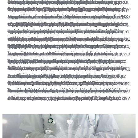
κόψει εκείνοι οι κανίβαλοι…». Αυτή είναι μόνο μια
καταστροφές και τις αρπαγές που έγιναν κατά τη
του πολέμου και δεκαετιών αξιοπίστου και στενής
πολεμικές αποζημιώσεις για τα θύματα και τους
αποπληρωμών μέχρι σήμερα. Το ποσό αυτό
αποζημιώσεις από τη Γερμανία αναβάλλεται μέχρι και
Οι υπογραφές έπεσαν στη Μόσχα από τις δύο
από τις πολλές μαρτυρίες επιζώντων της σφαγής
διάρκεια της γερμανικής κατοχής.
συνεργασίας της Ομοσπονδιακής Δημοκρατίας της
απογόνους των θυμάτων της γερμανικής κατοχής, την
προσεγγίζει τα 376 δισεκατομμύρια ευρώ. Από αυτά,
τη σύμβαση της Συμφωνίας Ειρήνης με τη Γερμανία.
Γερμανίες -Ανατολική και Δυτική Γερμανία- και τις 4
στο Δίστομο από τα κατοχικά στρατεύματα των SS
Γερμανίας με τη διεθνή κοινότητα το πρόβλημα των
αποπληρωμή του κατοχικού δανείου και την
το ποσό του καθαρού δανείου πριν τους τόκους,
Μέχρι τότε, αναφέρει ξεκάθαρα η συμφωνία, ουδείς
συμμαχικές δυνάμεις - ΗΠΑ, Ηνωμένο Βασίλειο, Γαλλία
Είναι απόλυτα σημαντικό, ωστόσο, το γεγονός ότι
της ναζιστικής Γερμανίας. Πρόκειται για εγκλήματα
Η νέα ρηματική διακοίνωση και το απαιτούμενο
επανορθώσεων απώλεσε τη δικαιολογητική του βάση.
επιστροφή των λεηλατηθέντων και παράνομα
σύμφωνα με απόρρητη έκθεση του Λογιστηρίου του
μπορεί να ζητήσει αποζημιώσεις από τη Γερμανία σε
και ΕΣΣΔ, η οποία σήμανε και την επανένωση της
ούτε η Ελλάδα, ούτε και η Πολωνία -χώρες με
πολέμου, ορισμένοι εκτελεστές των οποίων
ποσό
Ως εκ τούτου, δεν είναι δυνατόν να προσδοκά η
αφαιρεθέντων αρχαιολογικών και άλλων
κράτους, ήταν 10 δισεκατομμύρια 340 εκατομμύρια
σχέση με τις πράξεις που είχε διαπράξει στη διάρκεια
Γερμανίας. Πρόκειται ουσιαστικά για μια συμφωνία
συντριπτικές και τραγικές συνέπειες από τη δράση
Σε περίπτωση που η Γερμανία δεν προσέλθει σε
εξακολουθούν να ζουν ελεύθεροι…
ελληνική κυβέρνηση ότι η ομοσπονδιακή κυβέρνηση θα
πολιτιστικών αγαθών».
ευρώ. Ποσό, σχεδόν ίσο με εκείνο που κατέβαλε η
του Πρώτου και Δευτέρου Παγκοσμίου Πολέμου.
ειρήνης, ωστόσο, όπως ο ίδιος ο τότε Καγκελάριος
της ναζιστικής Γερμανίας- έχουν υπογράψει τη
διάλογο, ή που ο διάλογος δεν καταλήξει σε συμφωνία,
προσέλθει σε συνομιλίες για το θέμα αυτό».
Γερμανία στον μηχανισμό βοήθειας του πρώτου
Σχεδόν 4 δεκαετίες αργότερα και συγκεκριμένα τον
της Γερμανίας, Χέλμουτ Κολ, εξομολογήθηκε αργότερα,
συνθήκη 2+4, ούτε και συμμετείχαν στη συζήτηση που
η Ελλάδα έχει το δικαίωμα της επιλογής να κινηθεί
Εξήγησε, ωστόσο, πως το πολύπλοκο αυτό θέμα, αν
Ήρθε η ώρα οι υπεύθυνοι των εγκλημάτων που
μνημονίου. Το γερμανικό Υπουργείο Εξωτερικών,
Σεπτέμβριο του 1990 υπεγράφη η περιβόητη Συμφωνία
αποφεύχθηκε, με επιμονή του Βερολίνου, να
προηγήθηκε. Στο πλαίσιο αυτής της συμφωνίας, οι
νομικά και να αποταθεί μέχρι και το δικαστήριο της
δεν επιλυθεί πολιτικά, «νοουμένου ότι η Ελλάδα θα
διαπράχθηκαν στον Πρώτο και Δεύτερο Παγκόσμιο
πάντως, απάντησε άμεσα πως δεν προσέρχεται σε
2+4.
χρησιμοποιηθεί ο όρος «συμφωνία ειρήνης», ώστε να
συμμαχικές δυνάμεις παραιτούνται από το δικαίωμα
Χάγης. Όπως εξήγησε μιλώντας στην εκπομπή του
επιδείξει την αναγκαία πολιτική διάθεση, μπορεί η
Υπάρχει βέβαια και το ευρύτερο διεθνές δίκαιο και
Πόλεμο να πληρώσουν. Για τις απώλειες, τον πόνο,
διάλογο και πως το θέμα θεωρείται νομικά και
μην ενεργοποιηθούν οι πρόνοιες της Συμφωνίας του
διεκδίκησης αποζημιώσεων και αυτό είναι το βασικό
Σίγμα «Μεσημέρι και Κάτι» ο νομικός Σίμος Αγγελίδης,
Αθήνα να το φέρει ενώπιον του δικαστηρίου της Χάγης
διεθνές εθιμικό δίκαιο, το οποίο, ειδικά με βάση τις
τον θρήνο, τις κλοπές και τις φρικαλεότητες. Την
πολιτικά λήξαν.
Λονδίνου, οι οποίες θα άνοιγαν τον δρόμο στην
επιχείρημα των Γερμανών.
«το να αναγνωρίζεις και να απολογείσαι σε σχέση με
και, από εκεί και πέρα, το Δικαστήριο της Χάγης θα
συνθήκες της Χάγης του 1907, διέπει τον τρόπο που
Τον Απρίλιο του 1942 η Γερμανία και η Ιταλία, με μία
απαισιοδοξία για το κατά πόσο η Ελλάδα μπορεί να
Ελλάδα, την Πολωνία και άλλες χώρες να
πράξεις που διαπράχθηκαν στο παρελθόν», όπως κατ’
κρίνει κατά πόσο υπάρχει βασιμότητα στους
διεξάγεται ο πόλεμος, αλλά και τις ευθύνες τις οποίες
πρωτοφανή κίνηση στην ιστορία του Δευτέρου
διεκδικήσει αποζημιώσεις από τη Γερμανία για τα
Όταν ο Καγκελάριος Κολ κορόιδεψε την Ελλάδα
διεκδικήσουν τις αποζημιώσεις που δικαιούνται.
Η επιλογή του Διεθνούς Δικαστηρίου της Χάγης
επανάληψη έχει πράξει η πολιτική ηγεσία και αρκετοί
ισχυρισμούς.
έχει το κάθε κράτος, σε σχέση με ενέργειες που κάνει
Παγκοσμίου Πολέμου, ανάγκασαν (μόνο) την Ελλάδα να
Αυτό αποτελεί μεγάλο νομικό εργαλείο στα χέρια της
δεινά που υπέστη στη διάρκεια του Πρώτου και
αξιωματούχοι της Γερμανικής Ομοσπονδίας, «είναι μεν
κατά τη διάρκεια της οποιαδήποτε εχθροπραξίας.
συνάψει ένα κατοχικό δάνειο. Το διεθνές πολεμικό
Αθήνας, τουλάχιστον σε ό,τι αφορά στις διεκδικήσεις
κυρίως του Δευτέρου Παγκοσμίου Πολέμου ήρθε να
φραστική ανάληψη ευθύνης, που όμως δεν έρχεται να
Συνεπώς, υπάρχει ακόμη ένα μεγαλύτερο πλαίσιο
δίκαιο προβλέπει ότι η κατεχόμενη χώρα οφείλει να
για αποπληρωμή του κατοχικού δανείου, το οποίο
αντικαταστήσει η αισιοδοξία που προέκυψε από την
υποστηριχθεί με έργα».
διεθνούς δικαίου το οποίο μπορεί η Ελλάδα να
συντηρεί τα στρατεύματα κατοχής. Ωστόσο, οι
ενισχύουν τα έγγραφα που έχει αποκαλύψει ο
ανάκτηση απόρρητων εγγράφων που αφορούν στο
αξιοποιήσει, νοουμένου ότι θα επιλέξει πως αυτή είναι
Γερμανοί, όπως αποκαλύπτουν τα απόρρητα έγγραφα
Γερμανός ιστορικός Χάγκεν Φλάισερ, που ζει και
κατοχικό δάνειο και τις γερμανικές αποζημιώσεις.
η κατάλληλη οδός, η οδός της διεκδίκησης είτε στην
του Λογιστηρίου του Κράτους της Ελλάδος,
διδάσκει στην Ελλάδα, σύμφωνα με τα οποία η
πολιτική αρένα, είτε, στη συνέχεια, σε κάποια διεθνή
χρησιμοποίησαν μέρος του δανείου για τη συντήρηση
ναζιστική Γερμανία και ο ίδιος ο Χίτλερ όχι μόνο