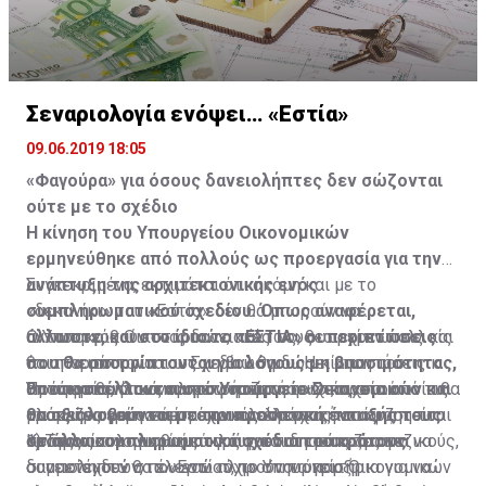
δεν μπορεί να παραμείνει αναξιοποίητη από την
Κυπριακή Κυβέρνηση. Πολύ περισσότερο, γιατί η
Στην υποπαράγραφο (α) καθορίζεται ότι στην πρώτη
Βρετανία συνεχίζει να εκδηλώνει απροκάλυπτα την
πενταετή περίοδο η Βρετανία θα παραχωρούσε υπό
αντικυπριακή της στάση, όπως έπραξε πρόσφατα, με
την μορφήν χορηγίας το ποσό των 12 εκατ. Λιρών (4
Σεναριολογία ενόψει… «Εστία»
προκλητική αμφισβήτηση της ΑΟΖ της Κύπρου.
εκατ. λίρες για το 1961, 3 εκατ. για το 1962, 2 εκατ. για
09.06.2019 18:05
το 1963, 1,5 εκατ. για το 1964 και 1,5 εκατ. για το
Από τις πρώτες αντιδράσεις της Κυπριακής
1965). Τα χρήματα αυτά για την πρώτη πενταετή
«Φαγούρα» για όσους δανειολήπτες δεν σώζονται
Κυβέρνησης στις αποφάσεις του Δικαστηρίου της
περίοδο καταβλήθηκαν. Έκτοτε, η Βρετανία δεν έδωσε
ούτε με το σχέδιο
Χάγης και της Γενικής Συνέλευσης του ΟΗΕ στην
άλλα χρήματα.
Η κίνηση του Υπουργείου Οικονομικών
προσφυγή του Μαυρικίου προκύπτει ότι η αιδήμων και
ερμηνεύθηκε από πολλούς ως προεργασία για την
άτολμη στάση στο θέμα αμφισβήτησης των
Η Κυπριακή Δημοκρατία, σύμφωνα με σημείωμα που
ανάπτυξη της αρχιτεκτονικής ενός
Συγκεκριμένα, εκτιμάται ότι ακόμη και με το
λεγομένων κυρίαρχων Βρετανικών Βάσεων θα
ετοίμασε το Υπουργείο εξωτερικών, σε παλαιότερη
συμπληρωματικού σχεδίου. Όπως αναφέρεται,
«δεκανίκι» του «Εστία» δεν θα μπορούν να
συνεχιστεί. Κακώς. Κάκιστα. Αφού, όμως, δεν
συζήτηση στη Βουλή, απαντώντας σε σχετικά
άλλωστε, και στο ίδιο το «ΕΣΤΙΑ» οι περιπτώσεις
ανταποκριθούν στις δανειακές τους υποχρεώσεις και
Ο Υπουργός Οικονομικών, πάντως, θεωρεί εν πολλοίς
εγείρεται θέμα απομάκρυνσης των Βρετανικών
ερωτήματα των Κοινοβουλευτικών Επιτροπών
που θα απορρίπτονται για λόγους μη βιωσιμότητας,
θα απορρίπτονται ως μη βιώσιμοι. Η κίνηση του
ότι η λειτουργία του Σχεδίου θα δώσει απαντήσεις και
Βάσεων, που αποτελούν θλιβερά κατάλοιπα
Εξωτερικών και Νομικών, θεωρεί ότι «από τη
θα αποστέλλονται στο Υπουργείο Οικονομικών και
Υπουργείου Οικονομικών να ζητήσει στοιχεία από τις
απτά αριθμητικά και μετρήσιμα στοιχεία, στα οποία θα
Πρόσφατα, όπως πληροφορείται η «Σ», προτού
αποικισμού, τουλάχιστον ας προχωρήσουμε να
γραμματική ερμηνεία» της υποπαραγράφου (γ)
θα αξιολογούνται με την προοπτική ένταξής τους
τράπεζες ερμηνεύεται ποικιλοτρόπως και συζητείται
μπορεί να βασιστεί η όποια μελλοντική απόφαση του
ολοκληρωθεί ο νομοτεχνικός έλεγχος του
διεκδικήσουμε τα οφειλόμενα, από τη Βρετανία,
προκύπτει ότι οι οικονομικές υποχρεώσεις του
σε άλλα συμπληρωματικά σχέδια του κράτους
στους οικονομικούς κύκλους και δη τους τραπεζικούς,
Κράτους.
«μνημονίου» που θα υπογράψουν οι τράπεζες για να
1) Τους υπολογισμούς τους για το ποσοστό των
χρηματικά ποσά προς την Κυπριακή Δημοκρατία.
Ηνωμένου Βασιλείου προϋποτίθενται (θεωρούνται
οι οποίοι δεν θα έλεγαν «όχι» στην ύπαρξη
συμμετέχουν στο «Εστία», το Υπουργείο Οικονομικών
δανειοληπτών, που ενώ πληρούν τα κριτήρια για να