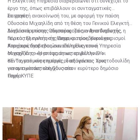
Η Ελεγκτική Υπηρεσία διαβεβαιώνει ότι συνεχίζει το
έργο της, όπως επιβάλλουν οι συνταγματικές
επιταγές.
Σε γραπτή ανακοίνωσή του, με αφορμή την παύση
Οδυσσέα Μιχαηλίδη από τη θέση του Γενικού Ελεγκτή
λόγω ανάρμοστης συμπεριφοράς, ο Αναπληρωτής
Διαβάστε επίσης:
Οδυσσέας: Τα σενάρια διαδοχής, η
Γενικός Ελεγκτής της Δημοκρατίας, Κυριάκος
πόρτα της πολιτικής &amp; οι προεδρικοί χειρισμοί
Κυριάκου, διαβεβαιώνει ότι η Ελεγκτική Υπηρεσία
Αποχαιρέτησε τους συναδέλφους του ο
συνεχίζει το έργο της, όπως επιβάλλουν οι
Μιχαηλίδης-«Η απόφαση καταργεί την ΕΥ»
συνταγματικές επιταγές, διεξάγοντας τους
ΚΕ: Τις επόμενες ημέρες οι αποφάσεις Χριστοδουλίδη
νενομισμένους ελέγχους στον ευρύτερο δημόσιο
για αντικατάσταση Οδυσσέα
τομέα.
Πηγή: ΚΥΠΕ