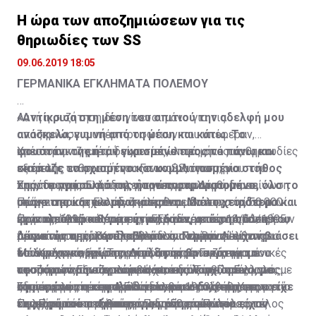
της ταινίας «Genocide - Μια αληθινή ιστορία»
Η ώρα των αποζημιώσεων για τις
θηριωδίες των SS
09.06.2019 18:05
ΓΕΡΜΑΝΙΚΑ ΕΓΚΛΗΜΑΤΑ ΠΟΛΕΜΟΥ
«Αντίκρισα στη μέση του σπιτιού την αδελφή μου
Αυτή η συζήτηση δεν γίνεται μόνο για τις
ανάσκελα, γυμνή από τη μέση και κάτω. Το
αποζημιώσεις υπέρ προσώπων που υπέφεραν,
φουστάνι της ήταν γυρισμένο προς τα πάνω και
υπέστησαν ζημιές ή είχαν απώλειες από τις θηριωδίες
Χρειάστηκαν επτά δεκαετίες, επτά μήνες και μια
σκέπαζε το σχισμένο και κομματιασμένο στήθος
κατά της ανθρωπότητας των SS, όπως, για
εξαμελής επιτροπή του Γενικού Λογιστηρίου του
της, το πρόσωπό της ήταν παραμορφωμένο, όλο το
παράδειγμα, οι φρικαλεότητες στο Δίστομο…
Κράτους της Ελλάδος για να ανακαλυφθούν, σε
Στην πραγματικότητα, η πρώτη ρηματική διακοίνωση
σώμα της κατακομματιασμένο. Μα το χειρότερο και
Πρόκειται και για τις ζημιές που υπέστη το ίδιο το
υπόγεια και ξεχασμένα και φθαρμένα αρχεία, 50.000
με την οποία η Ελλάδα κάλεσε σε διάλογο τη Γερμανία
φρικαλεότερο θέαμα ήταν, όταν, από τη στάση του
κράτος, αλλά και για τις γερμανικές παραβιάσεις των
έγγραφα από το Υπουργείο Εξωτερικών, το Γενικό
ήταν το 1995 και πιο συγκεκριμένα στις 14/11/1995,
Πριν από μερικές μέρες η Ελλάδα, με νέα ρηματική
σώματός της, κατάλαβα ότι οι Γερμανοί είχαν βιάσει
προνοιών περί του δικαίου του πολέμου.
Λογιστήριο του Κράτους και το Νομικό Λογιστήριο
μέσω του πρέσβη της Ελλάδος στη Βόνη Ιωάννη
διακοίνωση, κάλεσε το Βερολίνο να προσέλθει σε
το άψυχο κορμί της. Δίπλα της βρισκόταν το
του Κράτους, έγγραφα που αφορούν στις γερμανικές
Μπουρλογιάννη - Τσαγγαρίδη, στον Γερμανό
διάλογο για εξεύρεση συμφωνίας στο ζήτημα που
Μάλιστα, για πρώτη φορά, ζητείται συγκεκριμένο
τεσσάρων μηνών κοριτσάκι της λογχισμένο, με
αποζημιώσεις και το κατοχικό δάνειο. Παράλληλα, με
υφυπουργό Εξωτερικών Hartmann. Τότε, ο Γερμανός
αφορά στις αποζημιώσεις και επανορθώσεις «για
ποσό το οποίο περιλαμβάνει, εκτός από το κόστος
σπασμένο το κεφαλάκι του, και στο στόμα του είχε
οδηγίες της προηγούμενης κυβέρνησης, το Υπουργείο
υφυπουργός απέρριψε το ελληνικό διάβημα, με το
ζημίες που υπέστη η Ελλάδα και οι πολίτες της κατά
της απώλειας και του δανείου, τους τόκους που
Στη συμφωνία του Λονδίνου του 1953, τέθηκε η
τη ρώγα του στήθους της μάνας του που είχαν
Πολιτισμού κατέγραψε για πρώτη φορά όλες τις
επιχείρημα ότι «μετά πάροδο 50 ετών από το τέλος
τον Πρώτο και Δεύτερο Παγκόσμιο Πόλεμο, για
έτρεχαν από την παύση των γερμανικών
αναφορά ότι η εξέταση των αιτημάτων για