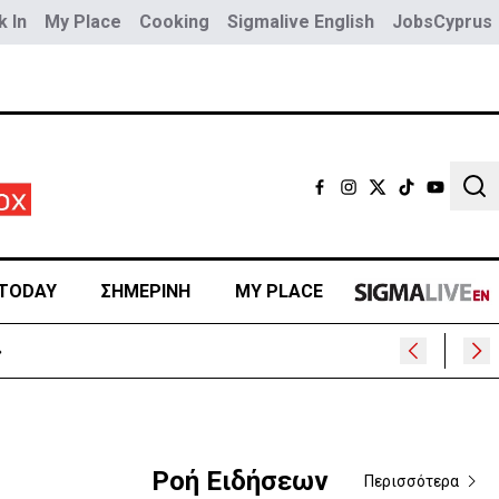
 In
My Place
Cooking
Sigmalive English
JobsCyprus
Sear
TODAY
ΣΗΜΕΡΙΝΗ
MY PLACE
»
Ροή Ειδήσεων
Περισσότερα