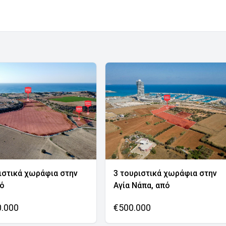
ιστικά χωράφια στην
3 τουριστικά χωράφια στην
νό
Αγία Νάπα, από
0.000
€500.000