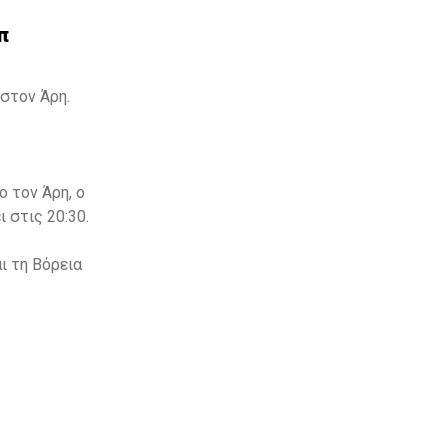
π
στον Άρη.
ο τον Άρη, ο
 στις 20:30.
ι τη Βόρεια