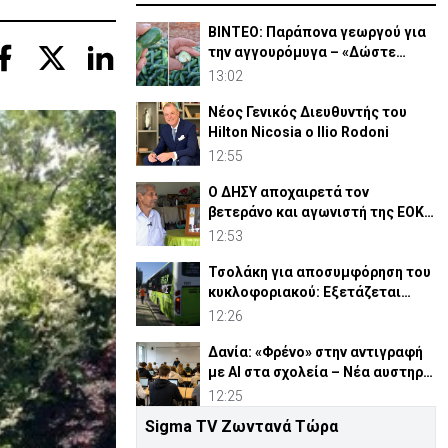
ΒΙΝΤΕΟ: Παράπονα γεωργού για
την αγγουρόμυγα – «Δώστε
επιδόματα, νέε Υπουργέ»
13:02
Νέος Γενικός Διευθυντής του
Hilton Nicosia ο Ilio Rodoni
12:55
Ο ΔΗΣΥ αποχαιρετά τον
βετεράνο και αγωνιστή της ΕΟΚΑ
Παύλο Κασάπη
12:53
Τσολάκη για αποσυμφόρηση του
κυκλοφοριακού: Εξετάζεται
επέκταση Park & Ride
12:26
Δανία: «Φρένο» στην αντιγραφή
με AI στα σχολεία – Νέα αυστηρά
μέτρα
12:25
Sigma TV Ζωντανά Τώρα
Κλειστή η δεξιά λωρίδα του