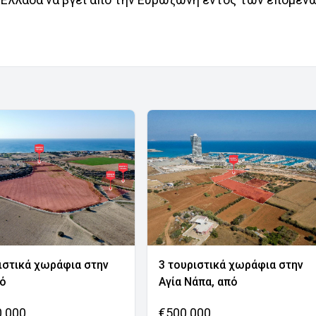
ιστικά χωράφια στην
3 τουριστικά χωράφια στην
νό
Αγία Νάπα, από
0.000
€500.000