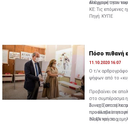
ελέγχους στον ευρ
Αποχαιρέτησε του
ΚΕ: Τις επόμενες 
Πηγή: ΚΥΠΕ
Πόσο πιθανή 
11.10.2020 16:07
Ο τ/κ αρθρογράφος
ψήφων από το «κυ
Προβαίνει σε απο
στο συμπέρασμα η 
δυνατό αποτέλεσμα
Συνεχίζοντας το σ
προσωπικότητα που
που έλαβε ο υποψή
αναμετρήσεις.
30,4% και το χαμη
αναμέτρηση με ανο