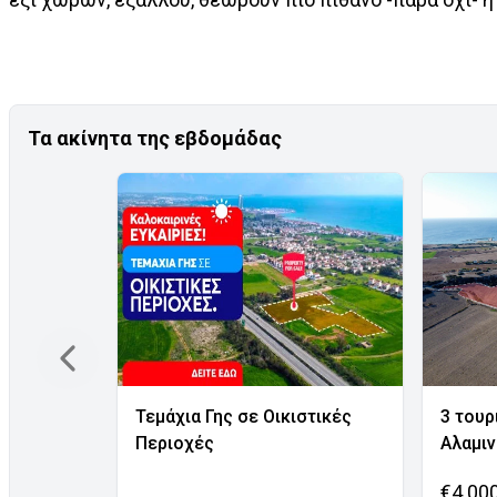
Τα ακίνητα της εβδομάδας
Τεμάχια Γης σε Οικιστικές
3 τουρ
Περιοχές
Αλαμι
€4.00