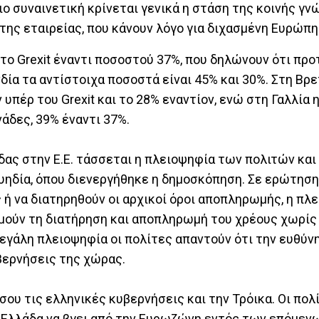
ιο συναινετική κρίνεται γενικά η στάση της κοινής γ
της εταιρείας, που κάνουν λόγο για διχασμένη Ευρώπη
το Grexit έναντι ποσοστού 37%, που δηλώνουν ότι προ
δία τα αντίστοιχα ποσοστά είναι 45% και 30%. Στη Βρε
υπέρ του Grexit και το 28% εναντίον, ενώ στη Γαλλία 
νάδες, 39% έναντι 37%.
δας στην Ε.Ε. τάσσεται η πλειοψηφία των πολιτών και
υηδία, όπου διενεργήθηκε η δημοσκόπηση. Σε ερώτηση 
ή να διατηρηθούν οι αρχικοί όροι αποπληρωμής, η πλ
υμούν τη διατήρηση και αποπληρωμή του χρέους χωρίς
μεγάλη πλειοψηφία οι πολίτες απαντούν ότι την ευθύνη
βερνήσεις της χώρας.
ίσου τις ελληνικές κυβερνήσεις και την Τρόικα. Οι πολ
η Ελλάδα να βγει από την Ευρωζώνη εντός των επόμενω