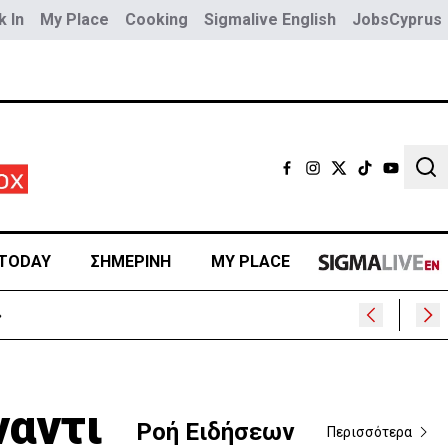
 In
My Place
Cooking
Sigmalive English
JobsCyprus
Sear
TODAY
ΣΗΜΕΡΙΝΗ
MY PLACE
»
ναντι
Ροή Ειδήσεων
Περισσότερα