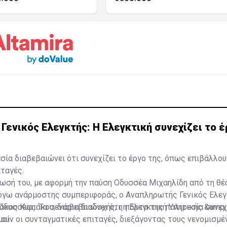
ενικός Ελεγκτής: H Ελεγκτική συνεχίζει το έ
σία διαβεβαιώνει ότι συνεχίζει το έργο της, όπως επιβάλλου
ταγές.
ωσή του, με αφορμή την παύση Οδυσσέα Μιχαηλίδη από τη θέ
λόγω ανάρμοστης συμπεριφοράς, ο Αναπληρωτής Γενικός Ελεγ
άκος Κυριάκου, διαβεβαιώνει ότι η Ελεγκτική Υπηρεσία συνεχ
Οδυσσέας: Τα σενάρια διαδοχής, η πόρτα της πολιτικής &amp;
ουν οι συνταγματικές επιταγές, διεξάγοντας τους νενομισμέ
μοί