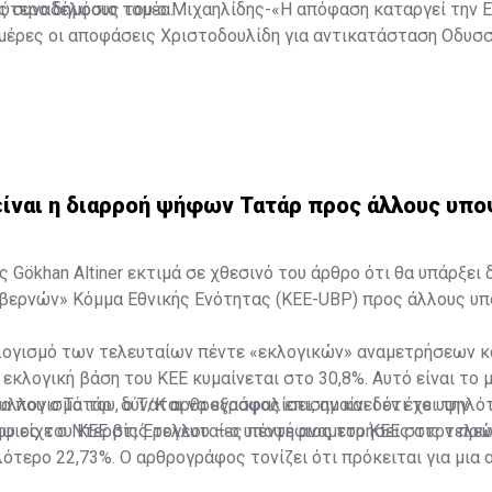
ύτερο δημόσιο τομέα.
ς συναδέλφους του ο Μιχαηλίδης-«Η απόφαση καταργεί την 
ημέρες οι αποφάσεις Χριστοδουλίδη για αντικατάσταση Οδυσ
είναι η διαρροή ψήφων Τατάρ προς άλλους υπ
 Gökhan Altiner εκτιμά σε χθεσινό του άρθρο ότι θα υπάρξει 
βερνών» Κόμμα Εθνικής Ενότητας (KEE-UBP) προς άλλους υπ
λογισμό των τελευταίων πέντε «εκλογικών» αναμετρήσεων κ
εκλογική βάση του ΚΕΕ κυμαίνεται στο 30,8%. Αυτό είναι το 
 που ο Τατάρ δύναται να εξασφαλίσει, αν και δεν έχει την
υλλογισμό του, ο Τ/Κ αρθρογράφος επισημαίνει ότι το υψηλ
 είχε ο Ντερβίς Έρογλου – ο υποψήφιος του ΚΕΕ στις τελευ
φιος του ΚΕΕ στις τελευταίες πέντε αναμετρήσεις στον πρώ
λότερο 22,73%. Ο αρθρογράφος τονίζει ότι πρόκειται για μια
ικτό κάθε ενδεχόμενο.