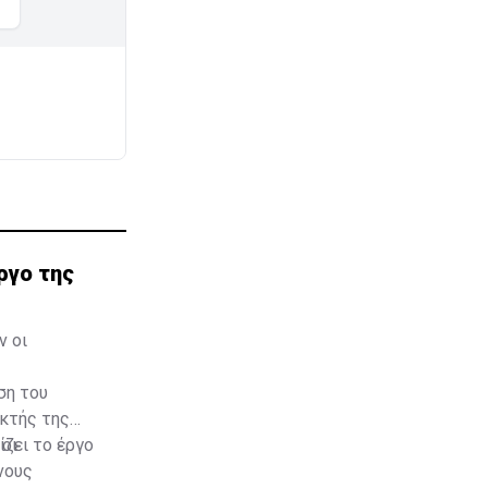
ργο της
ν οι
ση του
κτής της
ίζει το έργο
 οι
νους