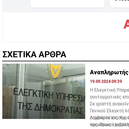
ΣΧΕΤΙΚΑ ΑΡΘΡΑ
Αναπληρωτής Γ
19.09.2024 09:39
Η Ελεγκτική Υπηρε
συνταγματικές επι
Σε γραπτή ανακοίν
Γενικού Ελεγκτή 
Δημοκρατίας, Κυρι
Διαβάστε επίσης:
της, όπως επιβάλλ
προεδρικοί χειρισ