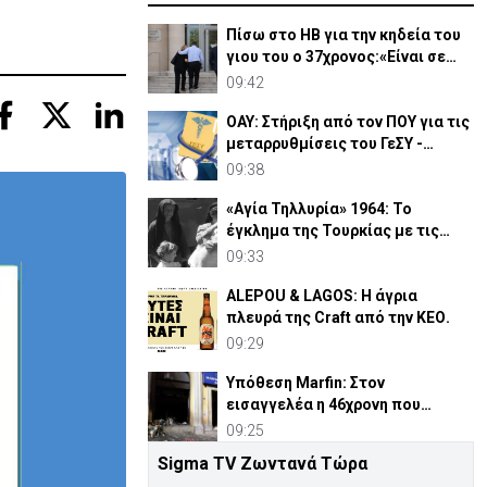
Πίσω στο ΗΒ για την κηδεία του
γιου του ο 37χρονος:«Είναι σε
άσχημη κατάσταση»
09:42
ΟΑΥ: Στήριξη από τον ΠΟΥ για τις
μεταρρυθμίσεις του ΓεΣΥ -
Θετική η αποτίμηση
09:38
«Αγία Τηλλυρία» 1964: Το
έγκλημα της Τουρκίας με τις
βόμβες ναπάλμ (ΒΙΝΤΕΟ)
09:33
ALEPOU & LAGOS: Η άγρια
πλευρά της Craft από την ΚΕΟ.
09:29
Υπόθεση Marfin: Στον
εισαγγελέα η 46χρονη που
κατηγορείται για την επίθεση
09:25
Sigma TV Ζωντανά Τώρα
Το μέλλον των online πληρωμών