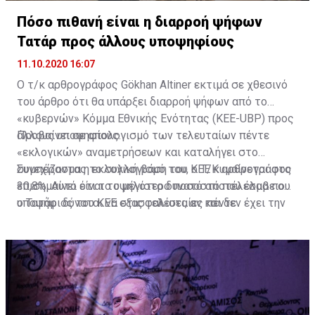
Πόσο πιθανή είναι η διαρροή ψήφων
Τατάρ προς άλλους υποψηφίους
11.10.2020 16:07
Ο τ/κ αρθρογράφος Gökhan Altiner εκτιμά σε χθεσινό
του άρθρο ότι θα υπάρξει διαρροή ψήφων από το
«κυβερνών» Κόμμα Εθνικής Ενότητας (KEE-UBP) προς
άλλους υποψηφίους.
Προβαίνει σε απολογισμό των τελευταίων πέντε
«εκλογικών» αναμετρήσεων και καταλήγει στο
συμπέρασμα η εκλογική βάση του ΚΕΕ κυμαίνεται στο
Συνεχίζοντας το συλλογισμό του, ο Τ/Κ αρθρογράφος
30,8%. Αυτό είναι το μέγιστο δυνατό αποτέλεσμα που
επισημαίνει ότι το υψηλότερο ποσοστό που έλαβε ο
ο Τατάρ δύναται να εξασφαλίσει, αν και δεν έχει την
υποψήφιος του ΚΕΕ στις τελευταίες πέντε
προσωπικότητα που είχε ο Ντερβίς Έρογλου – ο
αναμετρήσεις στον πρώτο γύρο ήταν 30,4% και το
υποψήφιος του ΚΕΕ στις τελευταίες αναμετρήσεις.
χαμηλότερο 22,73%. Ο αρθρογράφος τονίζει ότι
πρόκειται για μια αμφίρροπη αναμέτρηση με ανοικτό
κάθε ενδεχόμενο.
Διαβάστε επίσης:
LIVE: Εκλέγουν νέο κατοχικό ηγέτη