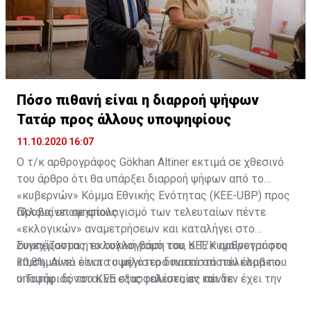
Πόσο πιθανή είναι η διαρροή ψήφων
Τατάρ προς άλλους υποψηφίους
11.10.2020 16:07
Ο τ/κ αρθρογράφος Gökhan Altiner εκτιμά σε χθεσινό
του άρθρο ότι θα υπάρξει διαρροή ψήφων από το
«κυβερνών» Κόμμα Εθνικής Ενότητας (KEE-UBP) προς
άλλους υποψηφίους.
Προβαίνει σε απολογισμό των τελευταίων πέντε
«εκλογικών» αναμετρήσεων και καταλήγει στο
συμπέρασμα η εκλογική βάση του ΚΕΕ κυμαίνεται στο
Συνεχίζοντας το συλλογισμό του, ο Τ/Κ αρθρογράφος
30,8%. Αυτό είναι το μέγιστο δυνατό αποτέλεσμα που
επισημαίνει ότι το υψηλότερο ποσοστό που έλαβε ο
ο Τατάρ δύναται να εξασφαλίσει, αν και δεν έχει την
υποψήφιος του ΚΕΕ στις τελευταίες πέντε
προσωπικότητα που είχε ο Ντερβίς Έρογλου – ο
αναμετρήσεις στον πρώτο γύρο ήταν 30,4% και το