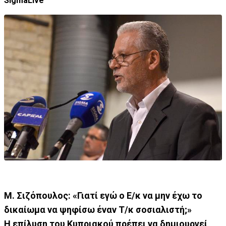
SigmaLive
Μ. Σιζόπουλος: «Γιατί εγώ ο Ε/κ να μην έχω το
δικαίωμα να ψηφίσω έναν Τ/κ σοσιαλιστή;»
Η επίλυση του Κυπριακού πρέπει να δημιουργεί