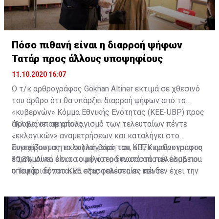
Πόσο πιθανή είναι η διαρροή ψήφων
Τατάρ προς άλλους υποψηφίους
11.10.2020 16:07
Ο τ/κ αρθρογράφος Gökhan Altiner εκτιμά σε χθεσινό
του άρθρο ότι θα υπάρξει διαρροή ψήφων από το
«κυβερνών» Κόμμα Εθνικής Ενότητας (KEE-UBP) προς
άλλους υποψηφίους.
Προβαίνει σε απολογισμό των τελευταίων πέντε
«εκλογικών» αναμετρήσεων και καταλήγει στο
συμπέρασμα η εκλογική βάση του ΚΕΕ κυμαίνεται στο
Συνεχίζοντας το συλλογισμό του, ο Τ/Κ αρθρογράφος
30,8%. Αυτό είναι το μέγιστο δυνατό αποτέλεσμα που
επισημαίνει ότι το υψηλότερο ποσοστό που έλαβε ο
ο Τατάρ δύναται να εξασφαλίσει, αν και δεν έχει την
υποψήφιος του ΚΕΕ στις τελευταίες πέντε
προσωπικότητα που είχε ο Ντερβίς Έρογλου – ο
αναμετρήσεις στον πρώτο γύρο ήταν 30,4% και το
υποψήφιος του ΚΕΕ στις τελευταίες αναμετρήσεις.
χαμηλότερο 22,73%. Ο αρθρογράφος τονίζει ότι
πρόκειται για μια αμφίρροπη αναμέτρηση με ανοικτό
κάθε ενδεχόμενο.