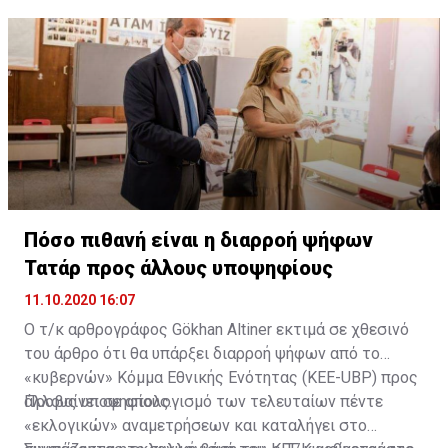
Πόσο πιθανή είναι η διαρροή ψήφων
Τατάρ προς άλλους υποψηφίους
11.10.2020 16:07
Ο τ/κ αρθρογράφος Gökhan Altiner εκτιμά σε χθεσινό
του άρθρο ότι θα υπάρξει διαρροή ψήφων από το
«κυβερνών» Κόμμα Εθνικής Ενότητας (KEE-UBP) προς
άλλους υποψηφίους.
Προβαίνει σε απολογισμό των τελευταίων πέντε
«εκλογικών» αναμετρήσεων και καταλήγει στο