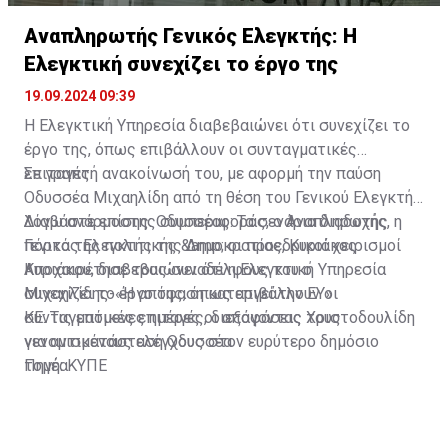
Αναπληρωτής Γενικός Ελεγκτής: H
Ελεγκτική συνεχίζει το έργο της
19.09.2024 09:39
Η Ελεγκτική Υπηρεσία διαβεβαιώνει ότι συνεχίζει το
έργο της, όπως επιβάλλουν οι συνταγματικές
επιταγές.
Σε γραπτή ανακοίνωσή του, με αφορμή την παύση
Οδυσσέα Μιχαηλίδη από τη θέση του Γενικού Ελεγκτή
λόγω ανάρμοστης συμπεριφοράς, ο Αναπληρωτής
Διαβάστε επίσης:
Οδυσσέας: Τα σενάρια διαδοχής, η
Γενικός Ελεγκτής της Δημοκρατίας, Κυριάκος
πόρτα της πολιτικής &amp; οι προεδρικοί χειρισμοί
Κυριάκου, διαβεβαιώνει ότι η Ελεγκτική Υπηρεσία
Αποχαιρέτησε τους συναδέλφους του ο
συνεχίζει το έργο της, όπως επιβάλλουν οι
Μιχαηλίδης-«Η απόφαση καταργεί την ΕΥ»
συνταγματικές επιταγές, διεξάγοντας τους
ΚΕ: Τις επόμενες ημέρες οι αποφάσεις Χριστοδουλίδη
νενομισμένους ελέγχους στον ευρύτερο δημόσιο
για αντικατάσταση Οδυσσέα
τομέα.
Πηγή: ΚΥΠΕ