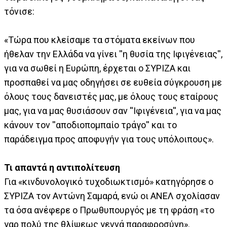
τόνισε:
«Τώρα που κλείσαμε τα στόματα εκείνων που
ήθελαν την Ελλάδα να γίνει ''η θυσία της Ιφιγένειας'',
για να σωθεί η Ευρώπη, έρχεται ο ΣΥΡΙΖΑ και
προσπαθεί να μας οδηγήσει σε ευθεία σύγκρουση με
όλους τους δανειστές μας, με όλους τους εταίρους
μας, για να μας θυσιάσουν σαν ''Ιφιγένεια'', για να μας
κάνουν τον ''αποδιοπομπαίο τράγο'' και το
παράδειγμα προς αποφυγήν για τους υπόλοιπους».
Τι απαντά η αντιπολίτευση
Για «κινδυνολογικό τυχοδιωκτισμό» κατηγόρησε o
ΣΥΡΙΖΑ τον Αντώνη Σαμαρά, ενώ οι ΑΝΕΛ σχολίασαν
τα όσα ανέφερε ο Πρωθυπουργός με τη φράση «το
γαρ πολύ της θλίψεως γεννά παραφροσύνη».