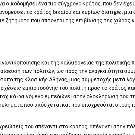
α οικοδομήσει ένα πιο σύγχρονο κράτος, που δεν έχε
νομεύσει το κράτος δικαίου και κυρίως διατηρεί μια 
ε ζητήματα που άπτονται της επιβίωσης της χώρας κ
ινωνικοποίησης και της καλλιέργειας της πολιτικής π
κπαίδευση των πολιτών, ως προς την αναγκαιότητα συ
ότυπο της Κλασικής Αθήνας, μιας συμμετοχής μετά λόγ
 σχέσεις εμπιστοσύνης του πολίτη προς το κράτος κα
μετοχικό φαινόμενο εμπεδώνει στην ολοκλήρωσή του τ
φελήματα που υπόσχεται και που υποχρεούται στους π
οχρεώσεις του απέναντι στο κράτος, απέναντι στην πόλ
κράτος είναι δική του υπόθεση, την οποία στηρίζει κ