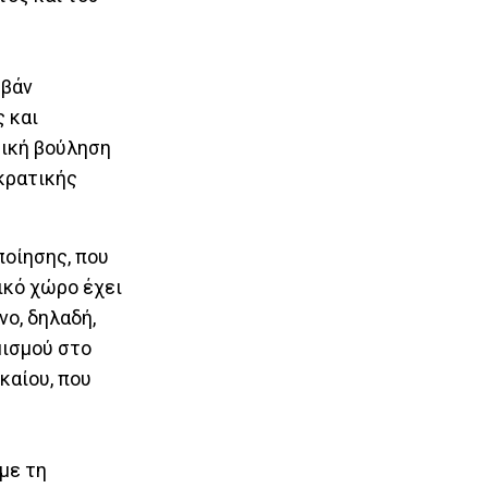
μβάν
 και
τική βούληση
 κρατικής
ποίησης, που
ικό χώρο έχει
ο, δηλαδή,
μισμού στο
καίου, που
με τη