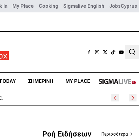
 In
My Place
Cooking
Sigmalive English
JobsCyprus
Sear
TODAY
ΣΗΜΕΡΙΝΗ
MY PLACE
α
Ροή Ειδήσεων
Περισσότερα