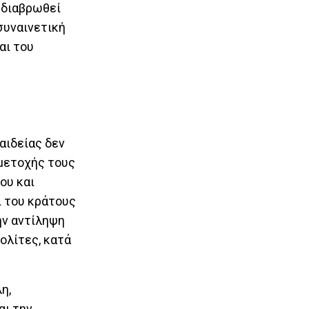
ι διαβρωθεί
συναινετική
αι του
αιδείας δεν
μμετοχής τους
ου και
ι του κράτους
ην αντίληψη
ολίτες, κατά
η,
αι την