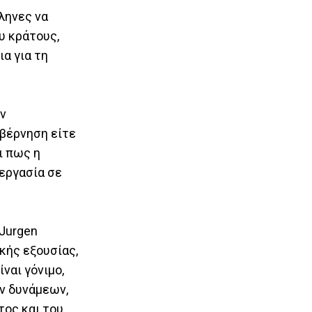
ληνες να
υ κράτους,
ια για τη
ην
υβέρνηση είτε
ι πως η
εργασία σε
 Jurgen
κής εξουσίας,
ναι γόνιμο,
ν δυνάμεων,
τος και του