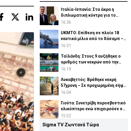
Ιταλία-Ισπανία: Στα άκρα η
διπλωματική κόντρα για το
Σένγκεν
16:36
UKMTO: Επίθεση σε πλοίο 18
ναυτικά μίλια από το Χάσαμπ –
Φωτιά στο σκάφος
16:31
Ταϊλάνδη: Στους 9 αυξήθηκε ο
αριθμός των νεκρών από την
επίθεση σε σχολείο
16:19
Λυκαβηττός: Βρέθηκε νεκρή
57χρονη – Σε προχωρημένη σήψη
η σορός
16:04
Γιούτα: Συνετρίβη πυροσβεστικό
ελικόπτερο ενώ επιχειρούσε σε
δασική πυρκαγιά
15:52
Sigma TV Ζωντανά Τώρα
Χ. Μπάιντεν:«Επιδεινώθηκε η