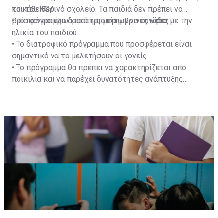
και του ΚΟΑ
το κάθε θερινό σχολείο. Τα παιδιά δεν πρέπει να
βρίσκονται έξω κατά τις μεσημβρινές ώρες
• Το πρόγραμμα δραστηριοτήτων να συνάδει με την
ηλικία του παιδιού
• Το διατροφικό πρόγραμμα που προσφέρεται είναι
σημαντικό να το μελετήσουν οι γονείς
• Το πρόγραμμα θα πρέπει να χαρακτηρίζεται από
ποικιλία και να παρέχει δυνατότητες ανάπτυξης
δεξιοτήτων και καλλιέργειας συμπεριφορών και
στάσεων που να βοηθούν στην ενδυνάμωση του
παιδιού ως προσωπικότητας και να παρέχει επίσης
ευκαιρίες κοινωνικοποίησης.