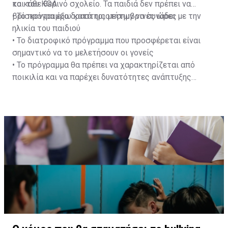
και του ΚΟΑ
το κάθε θερινό σχολείο. Τα παιδιά δεν πρέπει να
βρίσκονται έξω κατά τις μεσημβρινές ώρες
• Το πρόγραμμα δραστηριοτήτων να συνάδει με την
ηλικία του παιδιού
• Το διατροφικό πρόγραμμα που προσφέρεται είναι
σημαντικό να το μελετήσουν οι γονείς
• Το πρόγραμμα θα πρέπει να χαρακτηρίζεται από
ποικιλία και να παρέχει δυνατότητες ανάπτυξης
δεξιοτήτων και καλλιέργειας συμπεριφορών και
στάσεων που να βοηθούν στην ενδυνάμωση του
παιδιού ως προσωπικότητας και να παρέχει επίσης
ευκαιρίες κοινωνικοποίησης.