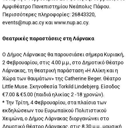
Αμφιθέατρο Πανεπιστημίου Νεάπολις Πάφου.
Περισσότερες πληροφορίες: 26843320,
events@nup.ac.cy
και www.nup.ac.cy.
Θεατρικές παραστάσεις στη Λάρνακα
Ο Δήμος Λάρνακας θα παρουσιάσει σήμερα Κυριακή,
2 Φεβρουαρίου, στις 4.00 μ.μ., στο Δημοτικό Θέατρο
Λάρνακας, τη θεατρική παράσταση «Η Αλίκη και η
Χώρα των θαυμάτων» της Catherine Beger. Θέατρο
Little Muse. Σκηνοθεσία Torkild Lindebjerg. Είσοδος
€7.00 & €5.00 (παιδιά ηλικίας 2 -18 χρονών).
* Την Τρίτη, 4 Φεβρουαρίου, στα πλαίσια των
εκδηλώσεων του Ευρωπαϊκού Πολιτιστικού
Χειμώνα, ο Δήμος Λάρνακας διοργανώνει στο
Δημοτικό Θέατρο Λάρνακας, στις 8.30 μ.μ., μουσική