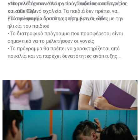
ιστοσελίδες των Υπουργείων Παιδείας και Εργασίας
• Να μελετήσουν καλά το πρόγραμμα που προσφέρει
και του ΚΟΑ
το κάθε θερινό σχολείο. Τα παιδιά δεν πρέπει να
βρίσκονται έξω κατά τις μεσημβρινές ώρες
• Το πρόγραμμα δραστηριοτήτων να συνάδει με την
ηλικία του παιδιού
• Το διατροφικό πρόγραμμα που προσφέρεται είναι
σημαντικό να το μελετήσουν οι γονείς
• Το πρόγραμμα θα πρέπει να χαρακτηρίζεται από
ποικιλία και να παρέχει δυνατότητες ανάπτυξης
δεξιοτήτων και καλλιέργειας συμπεριφορών και
στάσεων που να βοηθούν στην ενδυνάμωση του
παιδιού ως προσωπικότητας και να παρέχει επίσης
ευκαιρίες κοινωνικοποίησης.