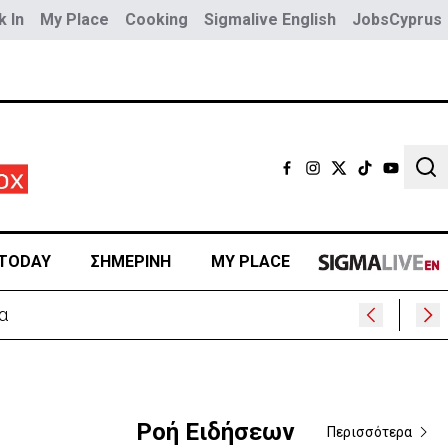
 In
My Place
Cooking
Sigmalive English
JobsCyprus
Sear
TODAY
ΣΗΜΕΡΙΝΗ
MY PLACE
Ροή Ειδήσεων
Περισσότερα