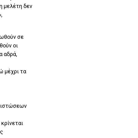
 η μελέτη δεν
,
ιωθούν σε
θούν οι
α αδρά,
ώ μέχρι τα
απιστώσεων
 κρίνεται
ης