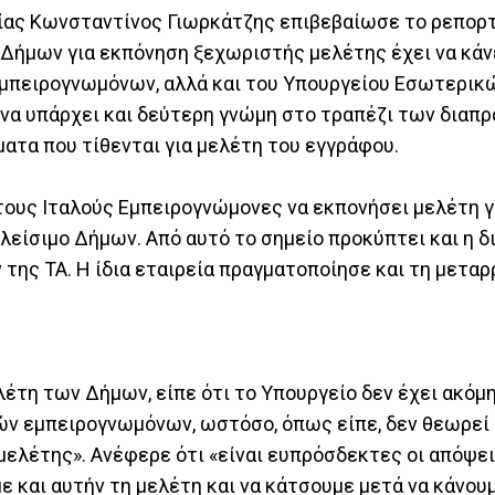
ίας Κωνσταντίνος Γιωρκάτζης επιβεβαίωσε το ρεπορ
 Δήμων για εκπόνηση ξεχωριστής μελέτης έχει να κάν
Εμπειρογνωμόνων, αλλά και του Υπουργείου Εσωτερικ
α να υπάρχει και δεύτερη γνώμη στο τραπέζι των δια
ματα που τίθενται για μελέτη του εγγράφου.
τους Ιταλούς Εμπειρογνώμονες να εκπονήσει μελέτη γ
κλείσιμο Δήμων. Από αυτό το σημείο προκύπτει και η 
της ΤΑ. Η ίδια εταιρεία πραγματοποίησε και τη μεταρ
έτη των Δήμων, είπε ότι το Υπουργείο δεν έχει ακόμη
ν εμπειρογνωμόνων, ωστόσο, όπως είπε, δεν θεωρεί 
μελέτης». Ανέφερε ότι «είναι ευπρόσδεκτες οι απόψει
ύμε και αυτήν τη μελέτη και να κάτσουμε μετά να κάνου