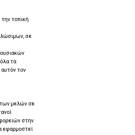
 την τοπική
αλώσιμων, σε
ιουσιακών
 όλα τα
 αυτόν τον
ύ των μελών σε
τανοί
εφορειών στην
να εφαρμοστεί