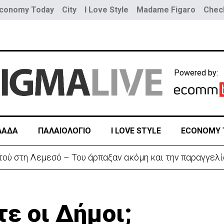
conomy Today
City
I Love Style
Madame Figaro
Check
Powered by:
ΛΑΔΑ
ΠΑΛΑΙΟΛΟΓΙΟ
I LOVE STYLE
ECONOMY 
αζητά διέξοδο» από τον πόλεμο με το Ιράν
ε οι Δήμοι;