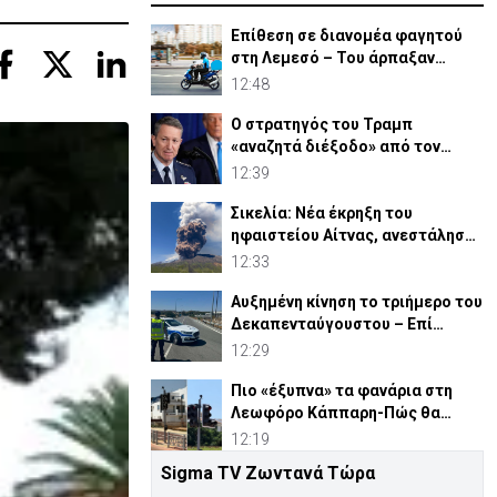
Επίθεση σε διανομέα φαγητού
στη Λεμεσό – Του άρπαξαν
ακόμη και την παραγγελία
12:48
Ο στρατηγός του Τραμπ
«αναζητά διέξοδο» από τον
πόλεμο με το Ιράν
12:39
Σικελία: Νέα έκρηξη του
ηφαιστείου Αίτνας, ανεστάλησαν
αφίξεις στο αεροδρόμιο
12:33
Αυξημένη κίνηση το τριήμερο του
Δεκαπενταύγουστου – Επί
ποδός η Αστυνομία
12:29
Πιο «έξυπνα» τα φανάρια στη
Λεωφόρο Κάππαρη-Πώς θα
λειτουργούν
12:19
Sigma TV Ζωντανά Τώρα
Οδηγοί προσοχή! Κλειστός