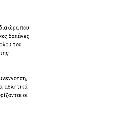
δια ώρα που
σες δαπάνες
όλου του
 της
συνεννόηση,
α, αθλητικά
ρίζονται οι