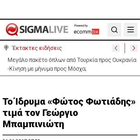
Powered by:
Search
Έκτακτες ειδήσεις
Μελέτησε το πόρισμα της φωτιάς στο Καλό Χωριό
ο Πάλμας- «Ουδέν σχόλιο»
Το Ίδρυμα «Φώτος Φωτιάδης»
τιμά τον Γεώργιο
Μπαμπινιώτη