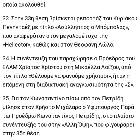
οποία ακολουθεί.
33. Στην 33η θέση βρίσκεται ρεπορτάζ του Κυριάκου
Πενηνταέξ με τίτλο «Ασύλληπτος ο Μπόμπολας»,
που αναφερόταν στον μεγαλομέτοχο της
«Hellector», καθώς και στον Θεοφάνη Λώλο.
34. Η συνέντευξη που παραχώρησε ο Πρόεδρος του
ΕΛΑΜ Χρίστος Χρίστου στη Μικαέλλα Λοΐζου, υπό
τον τίτλο «Θέλουμε να φανούμε χρήσιμοι», ήταν η
επόμενη στη διαδικτυακή αναγνωσιμότητα της «Σ».
35. Για τον Κωνσταντίνο πίσω από τον Πετρίδη
μίλησε στον Χρήστο Μιχάλαρο ο Υφυπουργός Παρά
τω Προέδρω Κωνσταντίνος Πετρίδης, στο πλαίσιο
συνέντευξής του στην «Άλλη Όψη», που φιγουράρει
στην 35η θέση.