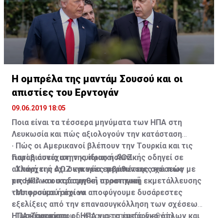
Η ομπρέλα της μαντάμ Σουσού και οι
απιστίες του Ερντογάν
09.06.2019 18:05
Ποια είναι τα τέσσερα μηνύματα των ΗΠΑ στη
Λευκωσία και πώς αξιολογούν την κατάσταση
· Πώς οι Αμερικανοί βλέπουν την Τουρκία και τις
Γιατί η συνέχιση της ίδιας πολιτικής οδηγεί σε
παραβιάσεις στην κυπριακή ΑΟΖ
αλλαγή της ΑΟΖ και νέες περιπέτειες και πώς
· Υπάρχει ή όχι συγκυρία εμβάθυνσης σχέσεων με
μπορεί να οικοδομηθεί στρατηγική εκμετάλλευσης
τις ΗΠΑ και στρατηγική προοπτική
του φυσικού αερίου
· Μπορούμε ή όχι να αποφύγουμε δυσάρεστες
εξελίξεις από την επανασυγκόλληση των σχέσεων
· Τι σκέφτονται οι ΗΠΑ για το εμπάργκο όπλων και
ΗΠΑ-Τουρκίας
Η μετάφραση που δίνεται σε επίπεδο διεθνών