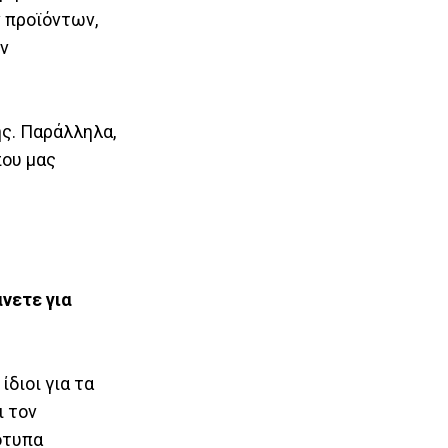
 προϊόντων,
ων
ής. Παράλληλα,
που μας
νετε για
διοι για τα
ι τον
ότυπα