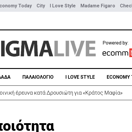
conomy Today
City
I Love Style
Madame Figaro
Check
Powered by:
ΛΑΔΑ
ΠΑΛΑΙΟΛΟΓΙΟ
I LOVE STYLE
ECONOMY 
 λόγω της Θέουτα: Ελέγχους και από Ισπανία στα σύνο
ποιότητα