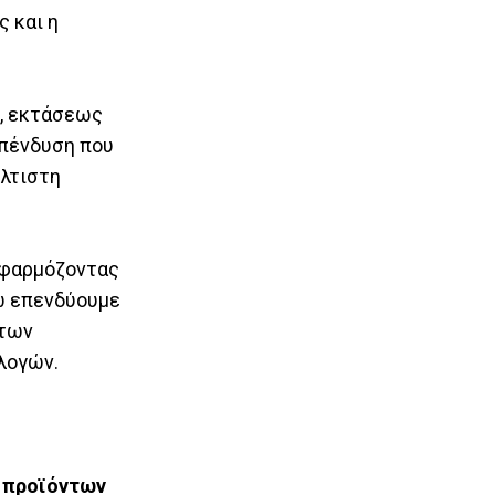
 και η
ς, εκτάσεως
επένδυση που
έλτιστη
εφαρμόζοντας
νώ επενδύουμε
 των
λογών.
ή προϊόντων