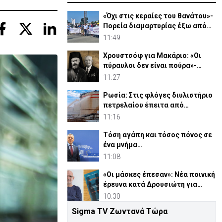
«Όχι στις κεραίες του θανάτου»-
Πορεία διαμαρτυρίας έξω από
τις Β. Βάσεις
11:49
Χρουστσόφ για Μακάριο: «Οι
πύραυλοι δεν είναι πούρα»-
Αποκαλυπτικο έγγραφο 1964
11:27
Ρωσία: Στις φλόγες διυλιστήριο
πετρελαίου έπειτα από
ουκρανική επίθεση
11:16
Τόση αγάπη και τόσος πόνος σε
ένα μνήμα…
11:08
«Οι μάσκες έπεσαν»: Νέα ποινική
έρευνα κατά Δρουσιώτη για
«Κράτος Μαφία»
10:30
Sigma TV Ζωντανά Τώρα
ΦΩΤΟ: Απουσιάζει εδώ και μια