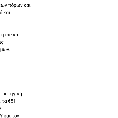
ακών πόρων και
ά και
τητας και
ις
ίμων.
στρατηγική
 τα €51
2
Υ και τον