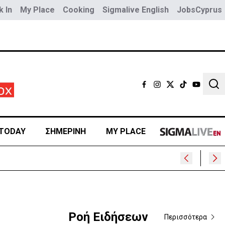
 In
My Place
Cooking
Sigmalive English
JobsCyprus
Sear
TODAY
ΣΗΜΕΡΙΝΗ
MY PLACE
ρα
Ροή Ειδήσεων
Περισσότερα