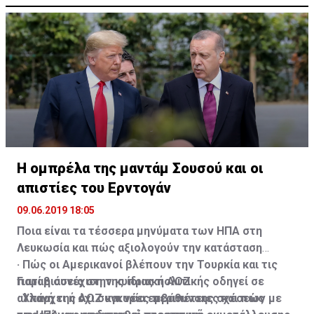
Η ομπρέλα της μαντάμ Σουσού και οι
απιστίες του Ερντογάν
09.06.2019 18:05
Ποια είναι τα τέσσερα μηνύματα των ΗΠΑ στη
Λευκωσία και πώς αξιολογούν την κατάσταση
· Πώς οι Αμερικανοί βλέπουν την Τουρκία και τις
Γιατί η συνέχιση της ίδιας πολιτικής οδηγεί σε
παραβιάσεις στην κυπριακή ΑΟΖ
αλλαγή της ΑΟΖ και νέες περιπέτειες και πώς
· Υπάρχει ή όχι συγκυρία εμβάθυνσης σχέσεων με