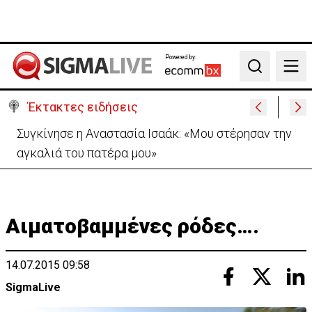
Powered by:
Search
Έκτακτες ειδήσεις
Μεγάλο πακέτο όπλων από Τουρκία προς Ουκρανία
-Κίνηση με μήνυμα προς Μόσχα;
Αιματοβαμμένες ρόδες….
14.07.2015 09:58
SigmaLive