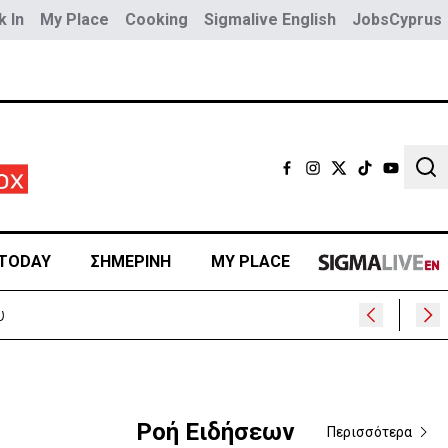
 In
My Place
Cooking
Sigmalive English
JobsCyprus
Sear
TODAY
ΣΗΜΕΡΙΝΗ
MY PLACE
Ροή Ειδήσεων
Περισσότερα