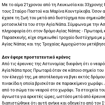
Με το αίμα 21χρονου από τη Λευκωσία και 33χρονης
τους Σταύρο Παστού και Μαρίνα Κουντρίκοβα. Όσον 
έχασε τη ζωή του μετά από δυστύχημα που σημειώθη
μοτοσικλέτα του στην Αγία Νάπα. Σύμφωνα με την Α
πληροφορία ότι στον δρόμο Αγίας Νάπας - Πρωταρά, 
Παρασκευής, είχε σημειωθεί τροχαίο δυστύχημα με 
Αγίας Νάπας και της Τροχαίας Αμμοχώστου μετέβησ
Δεν έφερε προστατευτικό κράνος
Από τις έρευνες της Αστυνομίας διεφάνη ότι ο νεαρ
Αγία Νάπα προς Πρωταρά όταν σε κάποιο σημείο του
τον έλεγχό της, με αποτέλεσμα να βγει εκτός δρόμου
πινακίδα η οποία βρισκόταν σε παρακείμενο χωράφι.
από το σώμα του νεαρού στο χωράφι. Τα στοιχεία το
άγνωστα για αρκετές ώρες, ωστόσο μετά από έρευνε
διαπιστώθηκε ότι αυτή ανήκε και οδηγείτο από τον 