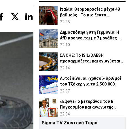
Ιταλία: Θερμοκρασίες μέχρι 48
βαθμούς - Το πιο ζεστό
καλοκαίρι των 100 χρόνων
22:35
Δημοσκόπηση στη Γερμανία: Η
AfD προηγείται με 7 μονάδες -
Διεύρυνε τη διαφορά
22:19
ΣΑ ΟΗΕ: Το ISIL/DAESH
προσαρμόζεται και ενισχύεται
στην Αφρική - Πώς απειλεί
22:14
Αυτοί είναι οι «χρυσοί» αριθμοί
του Τζόκερ για τα 2.500.000
ευρώ
22:07
«Έφυγε» ο βετεράνος του Β'
Παγκοσμίου και αγωνιστής
ΕΟΚΑ, Παύλος Μ. Κασάπης
22:04
Sigma TV Ζωντανά Τώρα
«Όχι» 9 χωρών σε ισχυρισμό