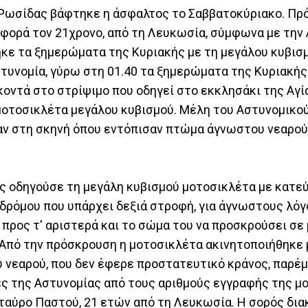
 Ρωσίδας βάφτηκε η άσφαλτος το Σαββατοκύριακο. Πρό
αφορά τον 21χρονο, από τη Λευκωσία, σύμφωνα με την
κε τα ξημερώματα της Κυριακής με τη μεγάλου κυβισ
στυνομία, γύρω στη 01.40 τα ξημερώματα της Κυριακή
κοντά στο στρίψιμο που οδηγεί στο εκκλησάκι της Αγί
μοτοσικλέτα μεγάλου κυβισμού. Μέλη του Αστυνομικο
αν στη σκηνή όπου εντόπισαν πτώμα άγνωστου νεαρού
ός οδηγούσε τη μεγάλη κυβισμού μοτοσικλέτα με κατε
 δρόμου που υπάρχει δεξιά στροφή, για άγνωστους λό
 προς τ' αριστερά και το σώμα του να προσκρούσει σε
 Από την πρόσκρουση η μοτοσικλέτα ακινητοποιήθηκε 
υ νεαρού, που δεν έφερε προστατευτικό κράνος, παρέμ
ς της Αστυνομίας από τους αριθμούς εγγραφής της μ
Σταύρο Παστού, 21 ετών από τη Λευκωσία. Η σορός δια