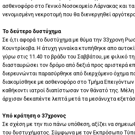
ασθενοφόρο στο Γενικό Νοσοκομείο Λάρνακας και τα 
νενομισμένη νεκροτομή που θα διενεργηθεί αργότερα
Το δεύτερο δυστύχημα
Σε ό,τι αφορά το δυστύχημα με θύμα την 33χρονη Ρωσ
Κουντρίκοβα. Η άτυχη γυναίκα κτυπήθηκε απο αυτοκ
γύρω στις 11.40 το βράδυ του Σαββάτου, με φιλικό 
διασταυρώσει τον δρόμο από δεξιά προς αριστερά ε
διερευνώνται παρασύρθηκε από διερχόμενο όχημα πο
διακομίσθηκε με ασθενοφόρο στο Τμήμα Επειγόντων 
καθήκοντι ιατροί διαπίστωσαν τον θάνατό της. Μέλη
άρχισαν δεκαπέντε λεπτά μετά τα μεσάνυχτα εξετάσε
Υπό κράτηση ο 37χρονος
Σε σχέση με την πιο πάνω υπόθεση, αξίζει να σημειω
του δυστυχήματος. Σύμφωνα με τον Εκπρόσωπο Τύπου