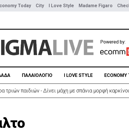
conomy Today
City
I Love Style
Madame Figaro
Check
Powered by:
ΛΑΔΑ
ΠΑΛΑΙΟΛΟΓΙΟ
I LOVE STYLE
ECONOMY 
ύο τραμ - Τουλάχιστον 25 τραυματίες, οι 7 σοβαρά
αλτο