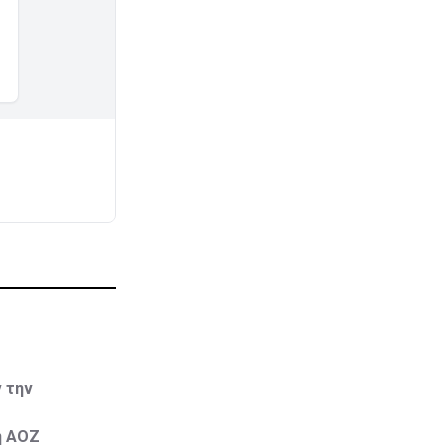
 την
ή ΑΟΖ