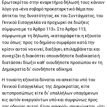
Ερωτοκρίτου στην εναρκτήρια δήλωσή τους κάνουν
λόγο για «ένα σοβαρό προκαταρκτικό θέμα που
άπτεται της δυνατότητας, εκ του Συντάγματος, του
Γενικού Εισαγγελέα να προχωρεί σε διώξεις
σύμφωνα με το Άρθρο 113». Στο Άρθρο 113,
σύμφωνα με τη δήλωση, «καταγράφεται η εξουσία
του όπως: προς το δημόσιο συμφέρον κατά την
κρίσιν αυτού να κινεί, διεξάγει, επιλαμβάνεται και
συνεχίζει ή διακόπτει οποιανδήποτε διαδικασία ή
διατάσσει δίωξιν καθ' οιουδήποτε προσώπου εν τη
Δημοκρατία δι' οιονδήποτε αδίκημα.
Η τοιαύτη εξουσία δύναται να ασκείται υπό του
Γενικού Εισαγγελέως της Δημοκρατίας, είτε
αυτοπροσώπως είτε δι' υπαλλήλων υπαγόμενων
εις αυτόν ενεργούντων υπό και συμφώνως προς
τας οδηγίας αυτού. Είναι φανερό», σημειώνεται, «ότι