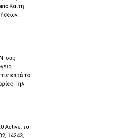
ano Καίτη
τήσεων:
Ν. σας
γειο,
τις επτά το
ορίες-Τηλ:
 Active, το
02, 14243,