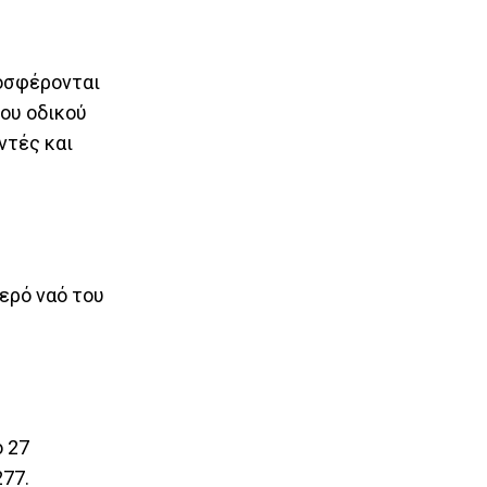
ροσφέρονται
ου οδικού
ντές και
ερό ναό του
ο 27
277.