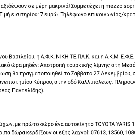
ταξιδέψουν σε μέρη μακρινά! Συμμετέχει η mezzo sopr
Τιμή εισιτηρίου: 7 ευρώ. Τηλέφωνο επικοινωνίας/κρα
Βασιλείου, η Α.Φ.Κ. ΝΙΚΗ ΤΕ.ΠΑ.Κ. και η Α.Κ.Μ. Ε.Φ.Ε.
ιακό ώρα μηδέν: Αποτροπή τουρκικής λίμνης στη Μεσό
ωση θα πραγματοποιηθεί το Σάββατο 27 Δεκεμβρίου, σ
Πανεπιστημίου Κύπρου, στην οδό Καλλιπόλεως. Πληροφ
ρέας Παντελίδης).
χων, με πρώτο δώρο ένα αυτοκίνητο TOYOTA YARIS 1.0
ιπα δώρα κερδίζουν οι εξής λαχνοί: 07613, 13560, 108