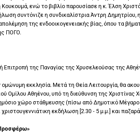
Κουκουμά, ενώ το βιβλίο παρουσίασε η κ. Έλση Χριστ
λωση συντόνιζε η συνδικαλίστρια Άντρη Δημητρίου, η
απολέμηση της ενδοοικογενειακής βίας, όπου τα βήμα
ης ΠΟΓΟ.
κή Επιτροπή της Παναγίας της Χρυσελεούσας της Αθηέ
 ομώνυμη εκκλησία. Μετά τη Θεία Λειτουργία, θα ακο
ού Ομίλου Αθηένου, υπό τη διεύθυνση της Χριστίνας 
δημόσιο χώρο στάθμευσης (πίσω από Δημοτικό Μέγαρο 
ιστουγεννιάτικη εκδήλωση [2.30 - 5 μ.μ.] και παζαράκι
 Προσφέρω»