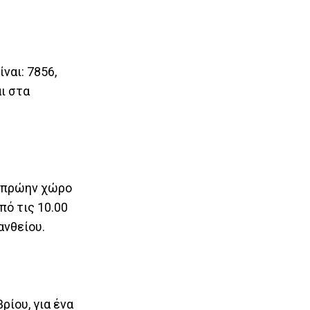
ναι: 7856,
ι στα
ν πρώην χώρο
πό τις 10.00
εανθείου.
ρίου, για ένα