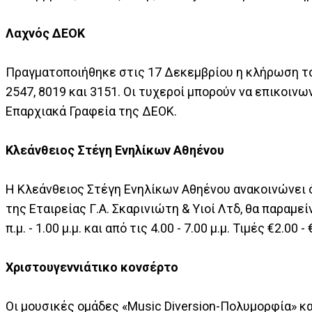
Λαχνός ΔΕΟΚ
Πραγματοποιήθηκε στις 17 Δεκεμβρίου η κλήρωση του
2547, 8019 και 3151. Οι τυχεροί μπορούν να επικοιν
Επαρχιακά Γραφεία της ΔΕΟΚ.
Κλεάνθειος Στέγη Ενηλίκων Αθηένου
Η Κλεάνθειος Στέγη Ενηλίκων Αθηένου ανακοινώνει 
της Εταιρείας Γ.Α. Σκαρινιώτη & Υιοί Λτδ, θα παραμεί
π.μ. - 1.00 μ.μ. και από τις 4.00 - 7.00 μ.μ. Τιμές €2.
Χριστουγεννιάτικο κονσέρτο
Οι μουσικές ομάδες «Music Diversion-Πολυμορφία» κα