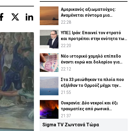
Αμερικανός αξιωματούχος:
Αναμένεται σύντομα μια
συμφωνία για Ορμούζ
22:28
ΥΠΕΞ Ιράν: Επαινεί τον στρατό
και προτρέπει στην ενότητα των
μουσουλμάνων
22:20
Νέο ιστορικό χαμηλό επίπεδο
έναντι ευρώ και δολαρίου για
τουρκική λίρα
22:12
Στα 33 μειώθηκαν τα πλοία που
εξήλθαν το Ορμούζ μέχρι την
Πέμπτη
21:55
Ουκρανία: Δύο νεκροί και έξι
τραυματίες από ρωσικά
πλήγματα
21:37
Sigma TV Ζωντανά Τώρα
ΗΠΑ: Η Γερουσία ενέκρινε νέες