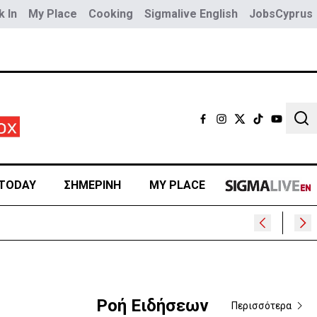
 In
My Place
Cooking
Sigmalive English
JobsCyprus
Sear
TODAY
ΣΗΜΕΡΙΝΗ
MY PLACE
Ροή Ειδήσεων
Περισσότερα