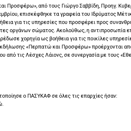
ι Προσφέρω», από τους Γιώργο Σαββίδη, Προηγ. Κυβε
κεμβρίου, επισκέφθηκε τα γραφεία του Ιδρύματος Μέτ
οήθεια για τις υπηρεσίες που προσφέρει προς συνανθ
δότες οργάνων σώματος. Ακολούθως, η αντιπροσωπία 
ρέδωσε χορηγία ως βοήθεια για τις ποικίλες υπηρεσί
εκδήλωσης «Περπατώ και Προσφέρω» προέρχονται απ
ου από τις Λέσχες Λάιονς, σε συνεργασία με τους «Εθ
τοποίησε ο ΠΑΣΥΚΑΦ σε όλες τις επαρχίες ήσαν:
ώ.
.