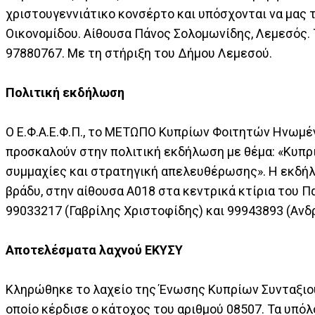
χριστουγεννιάτικο κονσέρτο και υπόσχονται να μας 
Οικονομίδου. Αίθουσα Πάνος Σολομωνίδης, Λεμεσός. 
97880767. Με τη στήριξη του Δήμου Λεμεσού.
Πολιτική εκδήλωση
Ο Ε.Φ.Α.Ε.Φ.Π., το ΜΕΤΩΠΟ Κυπρίων Φοιτητών Ηνωμένου 
προσκαλούν στην πολιτική εκδήλωση με θέμα: «Κυπρ
συμμαχίες και στρατηγική απελευθέρωσης». Η εκδήλ
βράδυ, στην αίθουσα Α018 στα κεντρικά κτίρια του 
99033217 (Γαβρίλης Χριστοφίδης) και 99943893 (Ανδ
Αποτελέσματα λαχνού ΕΚΥΣΥ
Κληρώθηκε το λαχείο της Ένωσης Κυπρίων Συνταξιού
οποίο κέρδισε ο κάτοχος του αριθμού 08507. Τα υπόλο