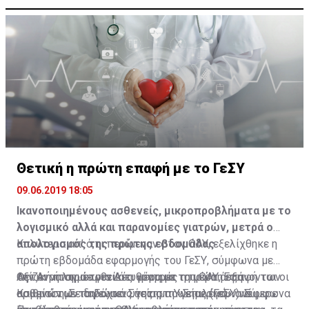
Θετική η πρώτη επαφή με το ΓεΣΥ
09.06.2019 18:05
Ικανοποιημένους ασθενείς, μικροπροβλήματα με το
λογισμικό αλλά και παρανομίες γιατρών, μετρά ο
απολογισμός της πρώτης εβδομάδας
Καλύτερα απ’ ό,τι περίμεναν στον ΟΑΥ, εξελίχθηκε η
πρώτη εβδομάδα εφαρμογής του ΓεΣΥ, σύμφωνα με
Θετική ήταν σε γενικές γραμμές η πρώτη επαφή των
την Αναπληρώτρια Διευθύντρια του ΟΑΥ, Έφη
Αξίζει να σημειωθεί ότι μέρα με τη μέρα αυξάνονται οι
ασθενών με το Γενικό Σύστημα Υγείας (ΓεΣΥ). Σύμφωνα
Καμμίτση. Σε δηλώσεις της στη «Σημερινή» ανέφερε
αριθμοί των παρόχων υγείας που επιλέγουν να